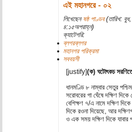
এই মহানগরে - ০২
লিখেছেন
ষষ্ঠ পাণ্ডব
(তারিখ: বুধ
৪:১৫অপরাহ্ন)
ক্যাটেগরি:
ব্লগরব্লগর
মহানগর পরিক্রমা
সববয়সী
[justify]
(ক) ঘটোৎকচ সরণিত
ধানমণ্ডি ৮ নাম্বার সেতুর পশ্চিম
সরোবরের গা ঘেঁষে দক্ষিণ দিক
বেশিক্ষণ ৭/এ নামে দক্ষিণ দিক
দিকে রওনা দিয়েছে, আর দক্ষিণ
ও এক সময় দক্ষিণ দিকে যাবার 