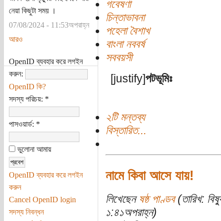
গবেষণা
নেয়া কিছুটা সময় ।
চিন্তাভাবনা
07/08/2024 - 11:53অপরাহ্ন
পহেলা বৈশাখ
আরও
বাংলা নববর্ষ
সববয়সী
OpenID ব্যবহার করে লগইন
করুন:
[justify]
পটভূমিঃ
OpenID কি?
সদস্য পরিচয়:
*
২টি মন্তব্য
পাসওয়ার্ড:
*
বিস্তারিত...
ভুলোনা আমায়
নামে কিবা আসে যায়!
OpenID ব্যবহার করে লগইন
করুন
লিখেছেন
ষষ্ঠ পাণ্ডব
(তারিখ: বিষ
Cancel OpenID login
১:৪১অপরাহ্ন)
সদস্য নিবন্ধন