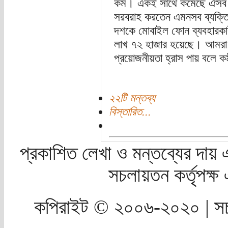
কম। একই সাথে কমেছে ঐসব কোম
সরবরাহ করতেন এমনসব ব্যক্তি 
দশকে মোবাইল ফোন ব্যবহারকার
লাখ ৭২ হাজার হয়েছে। আমরা জা
প্রয়োজনীয়তা হ্রাস পায় বলে কর্
২২টি মন্তব্য
বিস্তারিত...
প্রকাশিত লেখা ও মন্তব্যের দায় 
সচলায়তন কর্তৃপক্
কপিরাইট © ২০০৬-২০২০ | সচ