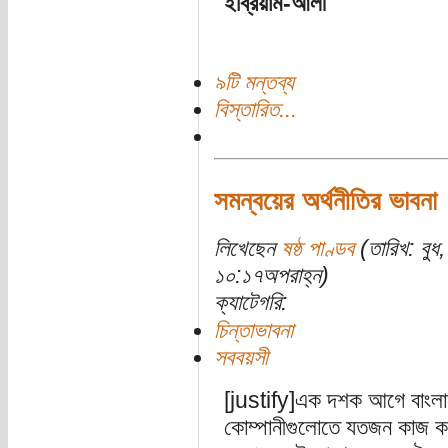
ইব্রিয়াম-আলী
৯টি মন্তব্য
বিস্তারিত...
সমন্বয়ের অর্থনীতির ভাবনা
লিখেছেন
ষষ্ঠ পাণ্ডব
(তারিখ: বুধ
১০:১৭অপরাহ্ন)
ক্যাটেগরি:
চিন্তাভাবনা
সববয়সী
[justify]এক দশক আগে বাংল
কোম্পানীগুলোতে যতজন কাজ কর