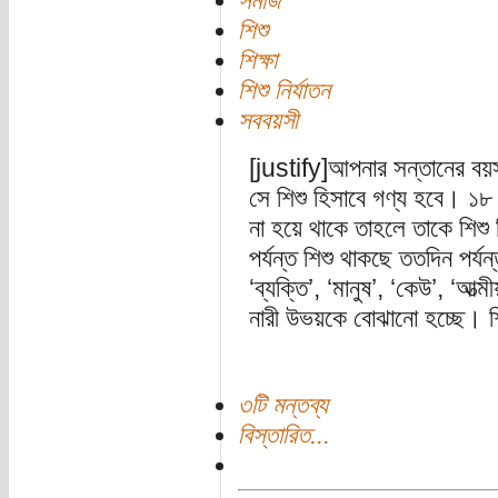
সমাজ
শিশু
শিক্ষা
শিশু নির্যাতন
সববয়সী
[justify]আপনার সন্তানের বয়
সে শিশু হিসাবে গণ্য হবে। ১৮
না হয়ে থাকে তাহলে তাকে শিশু
পর্যন্ত শিশু থাকছে ততদিন পর্
‘ব্যক্তি’, ‘মানুষ’, ‘কেউ’, ‘আত্ম
নারী উভয়কে বোঝানো হচ্ছে। শি
৩টি মন্তব্য
বিস্তারিত...