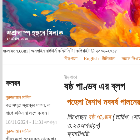
সচলায়তন.com | অনলাইন রাইটার্স কমিউনিটি | কপিরাইট © ২০০৬-২০১৫
নীড়পাতা
English
নীতিমালা
সচলে লিখত
নীড়পাতা
কলরব
ষষ্ঠ পাণ্ডব এর ব্লগ
নুরুজ্জামান মানিক
পহেলা বৈশাখ নববর্ষ পালনের
কত সস্তা স্বপ্নের দাফন, না
লাগে কফিন না লাগে কাফন।
লিখেছেন
ষষ্ঠ পাণ্ডব
(তারিখ: সো
18/11/2024 - 11:31অপরাহ্ন
৩:২৩অপরাহ্ন)
নুরুজ্জামান মানিক
ক্যাটেগরি:
জীবন হলো মৃত্যুর কাছ থেকে ধার