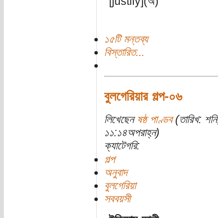
[justify](অ)
১৫টি মন্তব্য
বিস্তারিত...
বুলগেরিয়ার গল্প-০৬
লিখেছেন
ষষ্ঠ পাণ্ডব
(তারিখ: শন
১১:১৪অপরাহ্ন)
ক্যাটেগরি:
গল্প
অনুবাদ
বুলগেরিয়া
সববয়সী