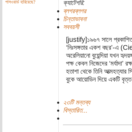
ক্যাটেগরি:
পাসওয়ার্ড হারিয়েছে?
ব্লগরব্লগর
চিন্তাভাবনা
সববয়সী
[justify]১৯৬৭ সালে প্রকাশিত গ
‘নিঃসঙ্গতার একশ বছর’-এ (
অরেলিয়ানো বুয়েন্দিয়া যখন হৃদয়ঙ
পক্ষ কেবল নিজেদের ‘মর্যাদা’ রক
হতাশা থেকে তিনি আত্মহত্যার সি
বুকে আয়োডিন দিয়ে একটি বৃত্
২৩টি মন্তব্য
বিস্তারিত...