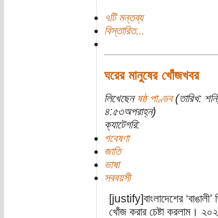
৭টি মন্তব্য
বিস্তারিত...
ঘরের মানুষের খোঁজখবর
লিখেছেন
ষষ্ঠ পাণ্ডব
(তারিখ: শন
৪:৫৩অপরাহ্ন)
ক্যাটেগরি:
গবেষণা
জাতি
ভাষা
সববয়সী
[justify]বাংলাদেশের ‘বাঙালী’ 
খোঁজ করার চেষ্টা করলাম। ২০২২