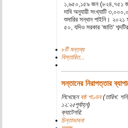
১,৬৫০,১৫৯ জন (৮২৪,৭৫১ জন
দাবি অনুযায়ী সংখ্যাটি ৩,০০০
শুমারির সন্ধান পাইনি। ২০২১ স
৫০, যদিও সরকার ‘জাতি’ শব্দটির পরি
৮টি মন্তব্য
বিস্তারিত...
সন্তানের নিরাপত্তার ব্যাপ
লিখেছেন
ষষ্ঠ পাণ্ডব
(তারিখ: শন
১২:২৫পূর্বাহ্ন)
ক্যাটেগরি:
চিন্তাভাবনা