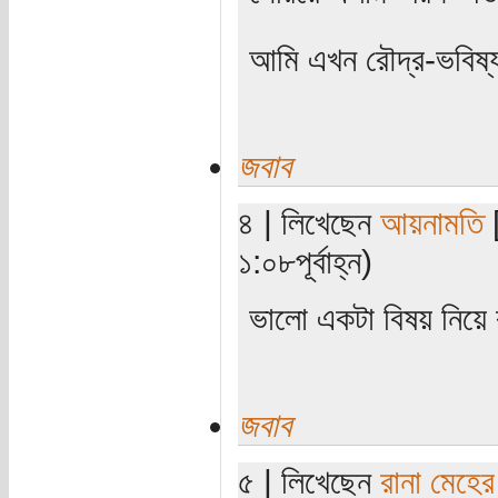
আমি এখন রৌদ্র-ভবিষ্
জবাব
৪ | লিখেছেন
আয়নামতি
[
১:০৮পূর্বাহ্ন)
ভালো একটা বিষয় নিয়
জবাব
৫ | লিখেছেন
রানা মেহের