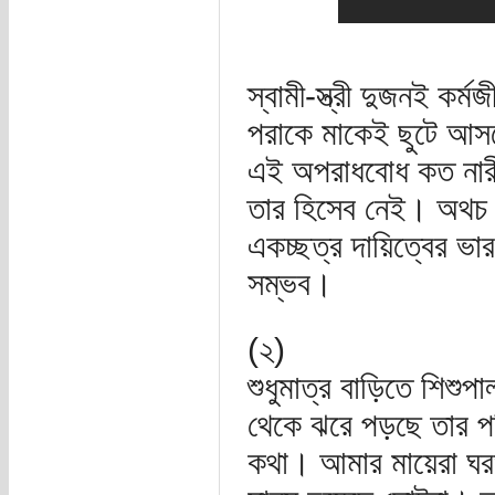
স্বামী-স্ত্রী দুজনই কর্
পরাকে মাকেই ছুটে আসত
এই অপরাধবোধ কত নারীক
তার হিসেব নেই। অথচ মা
একচ্ছত্র দায়িত্বের ভার
সম্ভব।
(২)
শুধুমাত্র বাড়িতে শিশ
থেকে ঝরে পড়ছে তার প
কথা। আমার মায়েরা ঘ