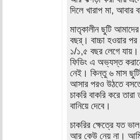
দিলে খারাপ মা, আবার 
মাতৃকালীন ছুটি আমাদে
বছর্। বাচ্চা হওয়ার প
১/১,৫ বছর লেগে যায়। আ
ফিডিং এ অভ্যস্ত করান
নেই। কিন্তু ৬ মাস ছুট
আসার পরও উঠতে বসতে প
চাকরি বাকরি করে তারা 
বানিয়ে দেবে।
চাকরির ক্ষেত্রে যত ভাল 
আর কেউ নেয় না। আমি