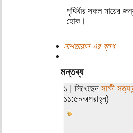
পৃথিবীর সকল মায়ের জ
হোক।
নাশতারান এর ব্লগ
মন্তব্য
১ | লিখেছেন
সাক্ষী সত্যান
১১:৫০অপরাহ্ন)