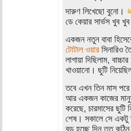
দারুণ লিখেছো বুনো।
ডে কেয়ার সার্ভস খুব খ
একজন নতুন বাবা হিসেব
টোটাল ওয়ার
সিনারিও তৈ
লাগায়া দিছিলাম, বাচ্চা
খাওয়ানো। ছুটি নিয়েছি
তবে এখন তিন মাস পরে
আর একজন কাজের মানু
করেছে, চারমাসের ছুটি
শেষ। সকালে সে একটু 
বড় হচ্ছে দিন তত কঠি