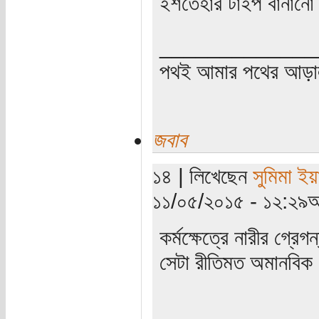
ইশতেহার টাইপ বানান
_____________
পথই আমার পথের আড়
জবাব
১৪ | লিখেছেন
সুমিমা ইয়
১১/০৫/২০১৫ - ১২:২৯অ
কর্মক্ষেত্রে নারীর গ্রেগ
সেটা রীতিমত অমানবিক