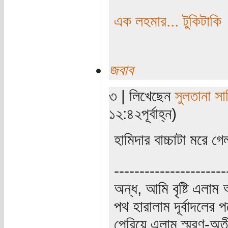
এক লহমার... টুকিটাকি
জবাব
৩ | লিখেছেন
সুলতানা সা
১২:৪২পূর্বাহ্ন)
হামিদার বাচ্চাটা মরে 
----------------------
অন্ধ, আমি বৃষ্টি এলা
পথ হারালাম দূর্বাদলের প
পেরিয়ে এলাম স্মরণ-অত