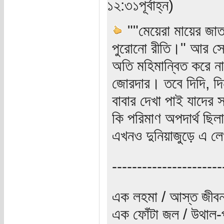
১২:৩১পূর্বাহ্ন)
""মেয়েরা মায়ের জা
পুরোনো রীতি।" আর সেই
অতি মহিমান্বিত করে ন
জোরদার। তবে দিদি, দিন
বাবার দেখা পাই যাদের 
কি পরিমাণ অপদার্থ ছিল
এখনও দুনিয়াজুড়ে এ লে
----------------------
এক লহমা / আস্ত জীবন
এক ফোঁটা জল / উথাল-প