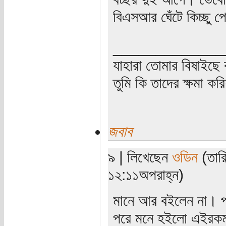
বিএসআর ঘেঁটে কিচ্ছু 
_____________
যাহারা তোমার বিষাইছে 
তুমি কি তাদের ক্ষমা কর
জবাব
৯ | লিখেছেন
ওডিন
(তার
১২:১১অপরাহ্ন)
মানে আর বইলেন না। প
পরে মনে হইলো এইরকম 