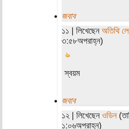
জবাব
১১ | লিখেছেন
অতিথি ল
৩:৫৮অপরাহ্ন)
স্বয়ম
জবাব
১২ | লিখেছেন
ওডিন
(তা
১:০৬অপরাহ্ন)