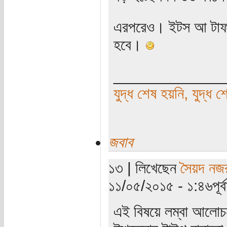
এরপরেও। ইটস আ টাফ 
হবে।
_____________
যুদ্ধ শেষ হয়নি, যুদ্ধ শ
জবাব
১৩ | লিখেছেন
সৈয়দ নজ
১১/০৫/২০১৫ - ১:৪৬পূর্বা
এই বিষয়ে লম্বা আলো