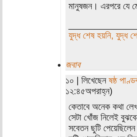
মানুষজন। এরপরে যে মে
_____________
যুদ্ধ শেষ হয়নি, যুদ্ধ শ
জবাব
১০ | লিখেছেন
ষষ্ঠ পাণ্ড
১২:৪৫অপরাহ্ন)
কেতাবে অনেক কথা লেখা
সেটা খোঁজ নিলেই বুঝবে
সবেতন ছুটি পেয়েছিলে