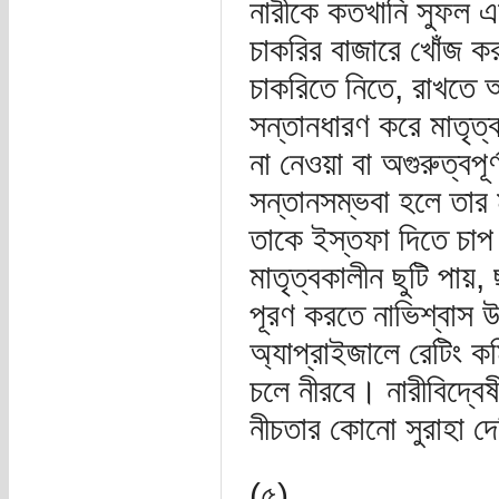
নারীকে কতখানি সুফল এ
চাকরির বাজারে খোঁজ কর
চাকরিতে নিতে, রাখতে অ
সন্তানধারণ করে মাতৃত্
না নেওয়া বা অগুরুত্বপূ
সন্তানসম্ভবা হলে তার 
তাকে ইস্তফা দিতে চাপ
মাতৃত্বকালীন ছুটি পায়, ছ
পূরণ করতে নাভিশ্বাস উঠ
অ্যাপ্রাইজালে রেটিং কমিয
চলে নীরবে। নারীবিদ্বে
নীচতার কোনো সুরাহা দ
(৫)