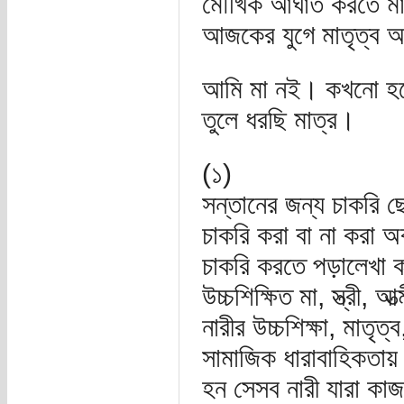
মৌখিক আঘাত করতে মা-
আজকের যুগে মাতৃত্ব আ
আমি মা নই। কখনো হবো 
তুলে ধরছি মাত্র।
(১)
সন্তানের জন্য চাকরি ছ
চাকরি করা বা না করা অ
চাকরি করতে পড়ালেখা 
উচ্চশিক্ষিত মা, স্ত্রী, 
নারীর উচ্চশিক্ষা, মাতৃ
সামাজিক ধারাবাহিকতায
হন সেসব নারী যারা কা