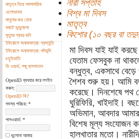
নারী সপ্তাহ
মাতৃত্ব নিয়ে সমসাময়িক
বিশ্ব মা দিবস
এলোভাবনা
মানুষের জয় হোক
মাতৃত্ব
বখাটে ভুভুজেলা
কিশোর (১০ বছর বা তদুর্দ
মৃত্যুর প্রহর গুনি
ইউরোপে অবাকযাত্রা: প্রস্তুতি
মা দিবস যাই যাই করছ
ইউরোপে অবাকযাত্রা: পটভূমি
যেতাম ফেসবুক না থাক
চড়ুইভাতি
ডি ওয়ার্ড, পঙ্গু হাসপাতাল
বন্ধুত্ব, একসাথে বেড়
শৈশব শুরু হয়। আমি বড
OpenID ব্যবহার করে লগইন
করুন:
করেছে। দিনশেষে পথ চে
OpenID কি?
ঘুরিফিরি, খাইদাই। বছ
সদস্য পরিচয়:
*
অভিমান, আবদার আমার
পাসওয়ার্ড:
*
বিশেষ মূল্য সংযোজন ক
হালখাতার মতো। নারীদ
ভুলোনা আমায়