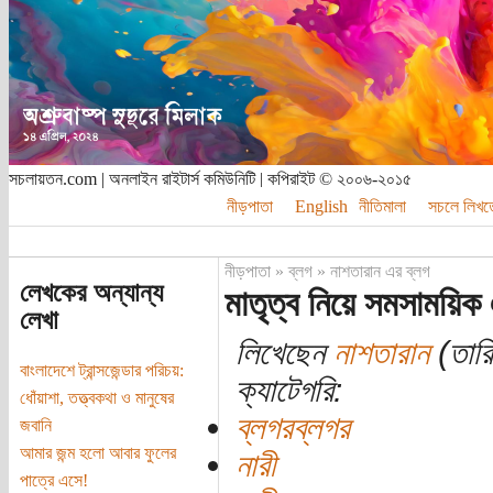
সচলায়তন.com | অনলাইন রাইটার্স কমিউনিটি | কপিরাইট © ২০০৬-২০১৫
নীড়পাতা
English
নীতিমালা
সচলে লিখত
নীড়পাতা
»
ব্লগ
»
নাশতারান এর ব্লগ
লেখকের অন্যান্য
মাতৃত্ব নিয়ে সমসাময়ি
লেখা
লিখেছেন
নাশতারান
(তারি
বাংলাদেশে ট্রান্সজেন্ডার পরিচয়:
ক্যাটেগরি:
ধোঁয়াশা, তত্ত্বকথা ও মানুষের
ব্লগরব্লগর
জবানি
আমার জন্ম হলো আবার ফুলের
নারী
পাত্রে এসে!