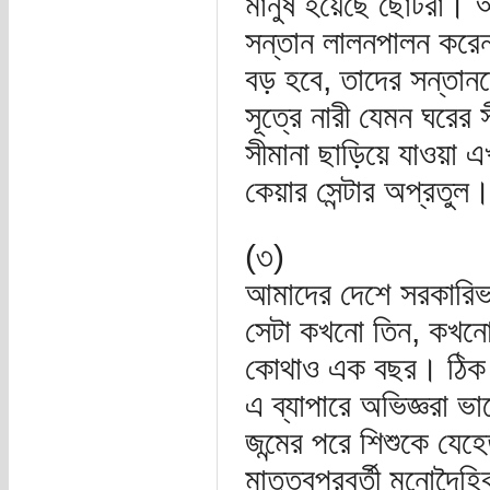
মানুষ হয়েছে ছোটরা। 
সন্তান লালনপালন করেন 
বড় হবে, তাদের সন্তানদ
সূত্রে নারী যেমন ঘরের স
সীমানা ছাড়িয়ে যাওয়া
কেয়ার সেন্টার অপ্রতুল।
(৩)
আমাদের দেশে সরকারিভাব
সেটা কখনো তিন, কখনো 
কোথাও এক বছর। ঠিক কম
এ ব্যাপারে অভিজ্ঞরা ভ
জন্মের পরে শিশুকে যেহেত
মাতৃত্বপরবর্তী মনোদৈহ