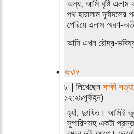
অন্ধ, আমি বৃষ্টি এলা
পথ হারালাম দূর্বাদলের প
পেরিয়ে এলাম স্মরণ-অত
আমি এখন রৌদ্র-ভবিষ্
জবাব
৮ | লিখেছেন
সাক্ষী সত্যা
১২:২৯পূর্বাহ্ন)
হ্যাঁ, দুঃখিত। আমিই ভু
সুপারিশসহ একটা প্রস্ত
বচ্ছর দুই আগে। ভেবেছি