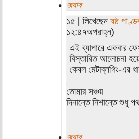
জবাব
১৫ | লিখেছেন
ষষ্ঠ পাণ্ড
১২:৪৭অপরাহ্ন)
এই ব্যাপারে একবার ফে
বিস্তারিত আলোচনা হয়ে
কেবল মেটাব্লগিং-এর ধ
তোমার সঞ্চয়
দিনান্তে নিশান্তে শুধু 
জবাব