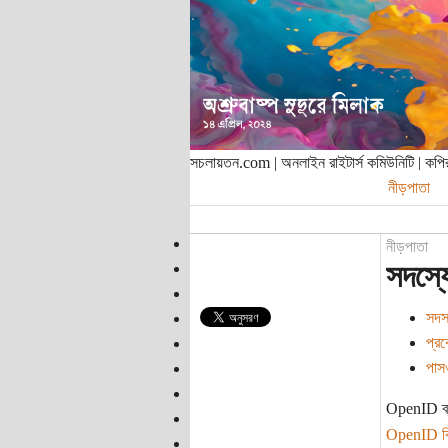
সচলায়তন.com | অনলাইন রাইটার্স কমিউনিটি | ক
নীড়পাতা
নীড়পাতা
সদস্যে
সদস্
প্রব
পাসও
OpenID ব্
OpenID ক