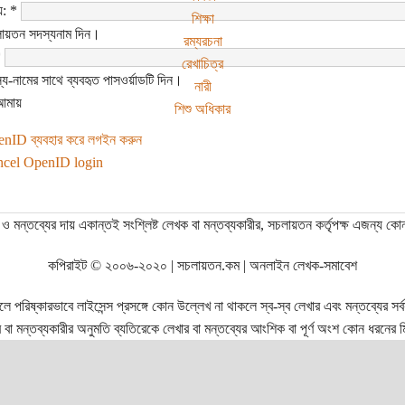
য়:
*
শিক্ষা
য়তন সদস্যনাম দিন।
রম্যরচনা
*
রেখাচিত্র
-নামের সাথে ব্যবহৃত পাসওর্য়াডটি দিন।
নারী
আমায়
শিশু অধিকার
nID ব্যবহার করে লগইন করুন
cel OpenID login
ও মন্তব্যের দায় একান্তই সংশ্লিষ্ট লেখক বা মন্তব্যকারীর, সচলায়তন কর্তৃপক্ষ এজন্য কো
কপিরাইট © ২০০৬-২০২০ | সচলায়তন.কম | অনলাইন লেখক-সমাবেশ
রিষ্কারভাবে লাইসেন্স প্রসঙ্গে কোন উল্লেখ না থাকলে স্ব-স্ব লেখার এবং মন্তব্যের সর্বস্ব
বা মন্তব্যকারীর অনুমতি ব্যতিরেকে লেখার বা মন্তব্যের আংশিক বা পূর্ণ অংশ কোন ধরনের মি