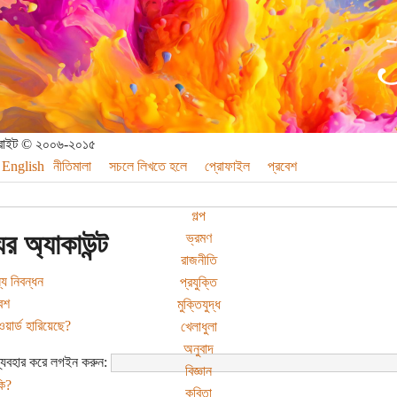
পিরাইট © ২০০৬-২০১৫
English
নীতিমালা
সচলে লিখতে হলে
প্রোফাইল
প্রবেশ
গল্প
র অ্যাকাউন্ট
ভ্রমণ
রাজনীতি
য নিবন্ধন
প্রযুক্তি
েশ
মুক্তিযুদ্ধ
য়ার্ড হারিয়েছে?
খেলাধুলা
অনুবাদ
যবহার করে লগইন করুন:
বিজ্ঞান
ি?
কবিতা