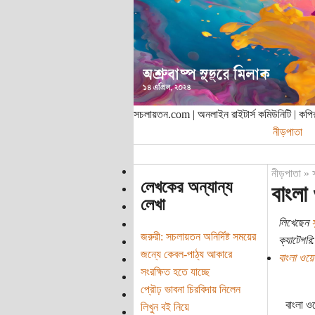
সচলায়তন.com | অনলাইন রাইটার্স কমিউনিটি | ক
নীড়পাতা
নীড়পাতা
»
লেখকের অন্যান্য
বাংলা
লেখা
লিখেছেন
স
জরুরী: সচলায়তন অনির্দিষ্ট সময়ের
ক্যাটেগরি:
জন্যে কেবল-পাঠ্য আকারে
বাংলা ওয়ে
সংরক্ষিত হতে যাচ্ছে
প্রৌঢ় ভাবনা চিরবিদায় নিলেন
বাংলা ও
লিখুন বই নিয়ে