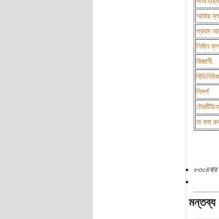
সামহোয়্য
আমার ব্
প্রথম আ
নির্মান ব্
বিজ্ঞানী
বিডিনিউ
নিসর্গ
টেকটিউন
না বলা ক
৮৩০৪বার 
মন্তব্য