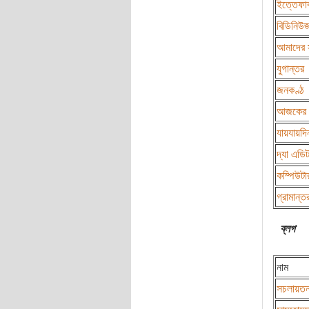
ইত্তেফা
বিডিনিউ
আমাদের 
যুগান্তর
জনকণ্ঠ
আজকের 
যায়যায়দি
দ্যা এডি
কম্পিউট
গ্রামান্ত
ব্লগ
নাম
সচলায়ত