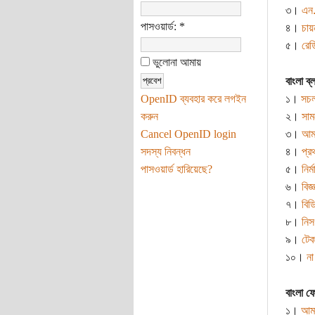
৩।
এন.
পাসওয়ার্ড:
*
৪।
চায়
৫।
রেড
ভুলোনা আমায়
বাংলা ব্
OpenID ব্যবহার করে লগইন
১।
সচ
করুন
২।
সাম
Cancel OpenID login
৩।
আমা
সদস্য নিবন্ধন
৪।
প্র
পাসওয়ার্ড হারিয়েছে?
৫।
নির্
৬।
বিজ্
৭।
বিড
৮।
নিসর
৯।
টে
১০।
না
বাংলা ফ
১।
আমা