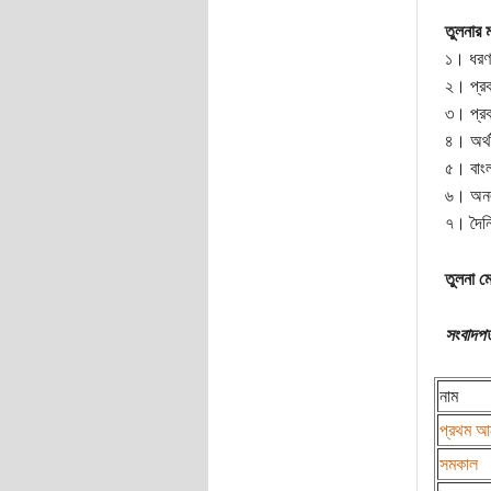
তুলনার ম
১। ধরণ 
২। প্রকা
৩। প্রকা
৪। অর্থ
৫। বাংল
৬। অনল
৭। দৈনি
তুলনা মেট
সংবাদপত
নাম
প্রথম 
সমকাল