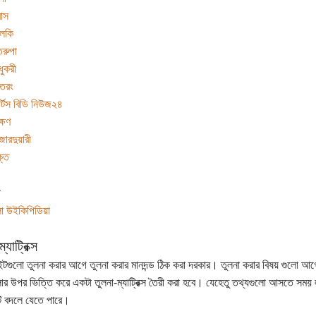
াস
লকি
রুপা
ধুকরী
তরং
্টস বিডি নিউজ২৪
ক্ষণ
জারদুয়ারী
ক্ত
লা উইকিপিডিয়া
্যাট্রিক্স
টগুলো তুলনা করার আগে তুলনা করার মানদন্ড ঠিক করা দরকার। তুলনা করার বিষয় গুলো আগে
োর উপর ভিত্তি করে একটা তুলনা-ম্যাট্রিক্স তৈরী করা হবে। যেহেতু তথ্যগুলো আসতে সময়
ি বদলে যেতে পারে।