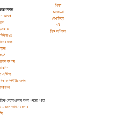
শিক্ষা
বরের কাগজ
রম্যরচনা
রথম আলো
রেখাচিত্র
কাল
নারী
্তেফাক
শিশু অধিকার
ডিনিউজ২৪
াদের সময়
ান্তর
ণ্ঠ
কের কাগজ
যায়দিন
যা এডিটর
সিক কম্পিউটার জগত
রামান্তর
াতিক বেতারগুলোর বাংলা খবরের পাতা
চেভেলে জার্মান বেতার
সি