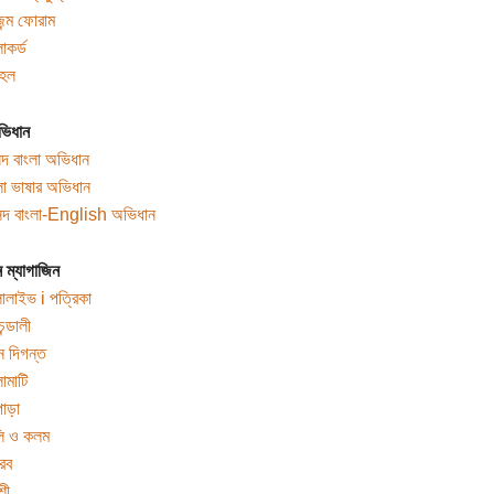
জন্ম ফোরাম
াকর্ড
মহল
ভিধান
দ বাংলা অভিধান
লা ভাষার অভিধান
দ বাংলা-English অভিধান
ম্যাগাজিন
লালাইভ i পত্রিকা
চন্ডালী
ন দিগন্ত
লামাটি
াড়া
ি ও কলম
রব
শী