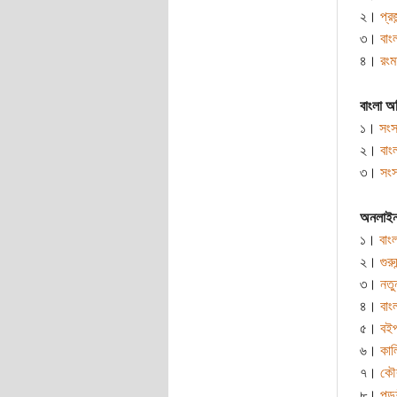
২।
প্র
৩।
বাংল
৪।
রং
বাংলা অ
১।
সংস
২।
বাং
৩।
সংস
অনলাইন 
১।
বাং
২।
গুরু
৩।
নতু
৪।
বাং
৫।
বইপ
৬।
কাল
৭।
কৌ
৮।
পড়