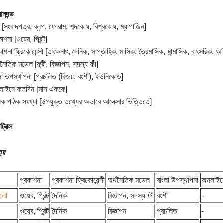
ানদন্ড
[সংবাদপত্র, ব্লগ, ফোরাম, শব্দকোষ, বিশ্বকোষ, ম্যাগাজিন]
শনা [ওয়েব, প্রিন্ট]
শনা ফ্রিকোয়েন্সী [তৎক্ষনাৎ, দৈনিক, সাপ্তাহিক, মাসিক, ত্রৈমাসিক, ষান্মাসিক, বাৎসরিক, 
নৈতিক মডেল [ফ্রী, বিজ্ঞাপন, সদস্য ফী]
া উপস্থাপনা [প্রচলিত (বিজয়, বংশী), ইউনিকোড]
াইনে কতদিন [মাস এককে]
ক পাঠক সংখ্যা [উপযুক্ত তথ্যের অভাবে আলেক্সার ভিত্তিতে]
্রিক্স
্র
প্রকাশনা
প্রকাশনা ফ্রিকোয়েন্সী
অর্থনৈতিক মডেল
বাংলা উপস্থাপনা
অনলাইন
আলো
ওয়েব, প্রিন্ট
দৈনিক
বিজ্ঞাপন, সদস্য ফী
বংশী
-
ওয়েব, প্রিন্ট
দৈনিক
বিজ্ঞাপন
প্রচলিত
-