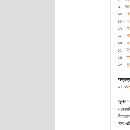
৯।
পরব
১০।
পা
১১।
শত
১২।
মা
১৩।
সা
১৪।
আর
১৫।
বী
১৬।
হা
১৭।
মু
অন্যান্য
১।
বাং
তুলনা-ম
ওয়েবসাই
বিষয়গুল
সময় এট