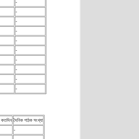
-
-
-
-
-
-
-
-
-
-
 কতদিন
দৈনিক পাঠক সংখ্যা
-