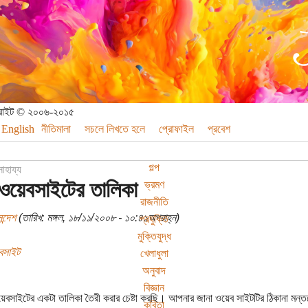
পিরাইট © ২০০৬-২০১৫
English
নীতিমালা
সচলে লিখতে হলে
প্রোফাইল
প্রবেশ
গল্প
সাহায্য
 ওয়েবসাইটের তালিকা
ভ্রমণ
রাজনীতি
ন্দেশ
(তারিখ: মঙ্গল, ১৮/১১/২০০৮ - ১০:৪১অপরাহ্ন)
প্রযুক্তি
মুক্তিযুদ্ধ
বসাইট
খেলাধুলা
অনুবাদ
বিজ্ঞান
য়েবসাইটের একটা তালিকা তৈরী করার চেষ্টা করছি। আপনার জানা ওয়েব সাইটটির ঠিকানা মন্ত
কবিতা