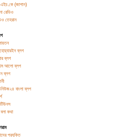
এইচ.কে (জাপান)
না রেডিও
িও তেহরান
লগ
লায়তন
হোয়্যারইন ব্লগ
র ব্লগ
থম আলো ব্লগ
মান ব্লগ
ঞানী
িনিউজ২৪ বাংলা ব্লগ
্গ
কটিউনস
 বলা কথা
োরাম
দের প্রযুক্তি