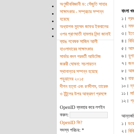
অণুজীববিজ্ঞানী ড: সেঁজুতি সাহার
বাংলা খ
সাক্ষাৎকার - সম্প্রচার সম্পন্ন
১।
প্
হয়েছে
২।
সম
অধ্যাপক মুহম্মদ জাফর ইকবালের
৩।
ইত
ওপর প্রাণঘাতী হামলার নিন্দা জানাই
৪।
বি
ব্যাঙ গবেষক সাজিদ আলী
৫।
আম
হাওলাদারের সাক্ষাৎকার
৬।
যুগ
সার্ভার বদল পরবর্তী আউটেজ
৭।
জনক
জরুরী ঘোষনা: সচলায়তন
৮।
আজ
স্থানান্তর সম্পন্ন হয়েছে
৯।
যায়
পড়ুয়াদের ২০১৫
১০।
দ্
দীপন হত্যা এবং রণদীপম, তারেক
১১।
মা
ও টুটুলের উপর আক্রমণ প্রসঙ্গে
১২।
গ্
OpenID ব্যবহার করে লগইন
করুন:
আন্তর্জ
OpenID কি?
১।
ডয়ে
সদস্য পরিচয়:
*
২।
বিবি