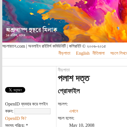
সচলায়তন.com | অনলাইন রাইটার্স কমিউনিটি | কপিরাইট © ২০০৬-২০১৫
নীড়পাতা
English
নীতিমালা
সচলে লিখত
নীড়পাতা
পলাশ দত্ত
প্রোফাইল
OpenID ব্যবহার করে লগইন
সচলগ:
করুন:
এখানে
সচল হলেন:
OpenID কি?
May 10, 2008
সদস্য পরিচয়:
*