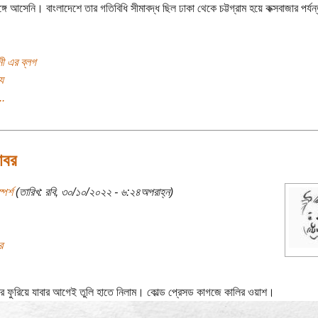
্গে আসেনি। বাংলাদেশে তার গতিবিধি সীমাবদ্ধ ছিল ঢাকা থেকে চট্টগ্রাম হয়ে কক্সবাজার পর্য
নী এর ব্লগ
য
..
োবর
্পর্শ
(তারিখ: রবি, ৩০/১০/২০২২ - ৬:২৪অপরাহ্ন)
র
 ফুরিয়ে যাবার আগেই তুলি হাতে নিলাম। কোল্ড প্রেসড কাগজে কালির ওয়াশ।