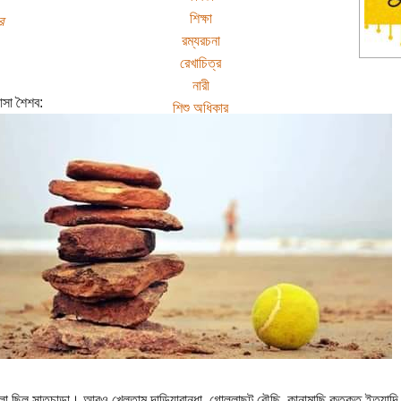
শিক্ষা
র
রম্যরচনা
রেখাচিত্র
নারী
সা শৈশব:
শিশু অধিকার
েলা ছিল সাতচাড়া। আরও খেলতাম দাড়িয়াবান্ধা, গোল্লাছুট,বৌছি, কানামাছি,কুতকুত ইত্যাদি