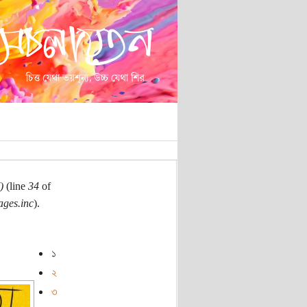
)
(line
34
of
ages.inc
).
১
২
৩