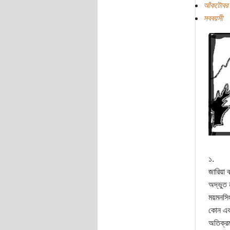
আঁকটোবর
সববয়সী
১.
জারিয়া ঝ
অদ্ভুত 
ময়মনসিং
কোন একট
অতিক্রম