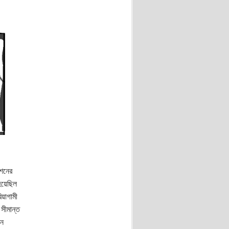
েশনের
হয়েছিল
য়াগামী
সীমান্ত
িন