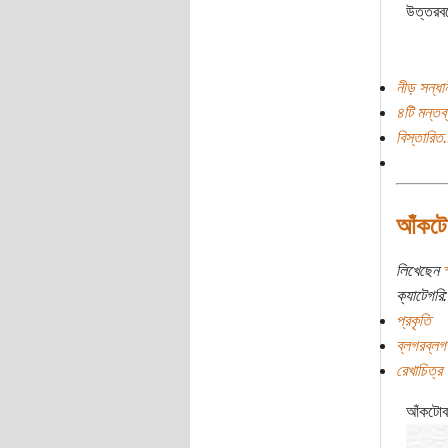
উত্তরবঙ
নীড় সন্ধা
৪টি মন্তব্
বিস্তারিত.
আঁকট
লিখেছেন
স
ক্যাটেগরি:
প্রকৃতি
ব্লগরব্লগ
রেখাচিত্র
আঁকটোবর