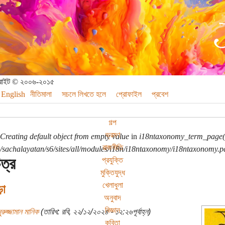
পিরাইট © ২০০৬-২০১৫
English
নীতিমালা
সচলে লিখতে হলে
প্রোফাইল
প্রবেশ
গল্প
ভ্রমণ
Creating default object from empty value
in
i18ntaxonomy_term_page(
রাজনীতি
sachalayatan/s6/sites/all/modules/i18n/i18ntaxonomy/i18ntaxonomy.p
ত্র
প্রযুক্তি
মুক্তিযুদ্ধ
খেলাধুলা
ড়া
অনুবাদ
বিজ্ঞান
ুরুজ্জামান মানিক
(তারিখ: রবি, ২২/১২/২০২৪ - ১২:২৬পূর্বাহ্ন)
কবিতা