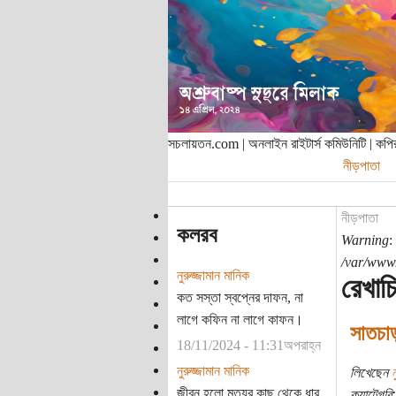
সচলায়তন.com | অনলাইন রাইটার্স কমিউনিটি | ক
নীড়পাতা
নীড়পাতা
কলরব
Warning
:
/var/www/
নুরুজ্জামান মানিক
রেখাচি
কত সস্তা স্বপ্নের দাফন, না
লাগে কফিন না লাগে কাফন।
সাতচা
18/11/2024 - 11:31অপরাহ্ন
নুরুজ্জামান মানিক
লিখেছেন
ন
জীবন হলো মৃত্যুর কাছ থেকে ধার
ক্যাটেগরি: