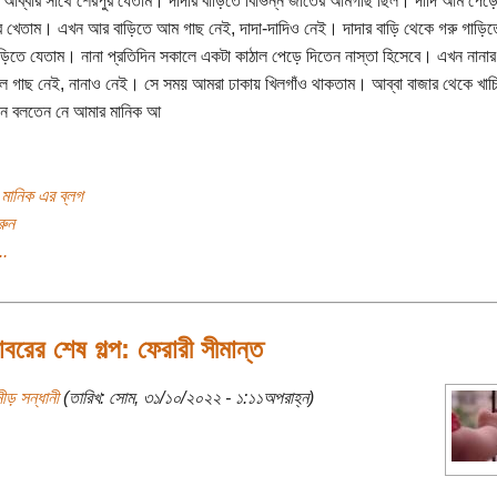
ে আব্বার সাথে শেরপুর যেতাম। দাদার বাড়িতে বিভিন্ন জাতের আমগাছ ছিল। দাদি আম পেড়ে
 খেতাম। এখন আর বাড়িতে আম গাছ নেই, দাদা-দাদিও নেই। দাদার বাড়ি থেকে গরু গাড়িত
াড়িতে যেতাম। নানা প্রতিদিন সকালে একটা কাঠাল পেড়ে দিতেন নাস্তা হিসেবে। এখন নানার
াল গাছ নেই, নানাও নেই। সে সময় আমরা ঢাকায় খিলগাঁও থাকতাম। আব্বা বাজার থেকে খাচি
নে বলতেন নে আমার মানিক আ
ন মানিক এর ব্লগ
রুন
..
রের শেষ গল্প: ফেরারী সীমান্ত
ীড় সন্ধানী
(তারিখ: সোম, ৩১/১০/২০২২ - ১:১১অপরাহ্ন)