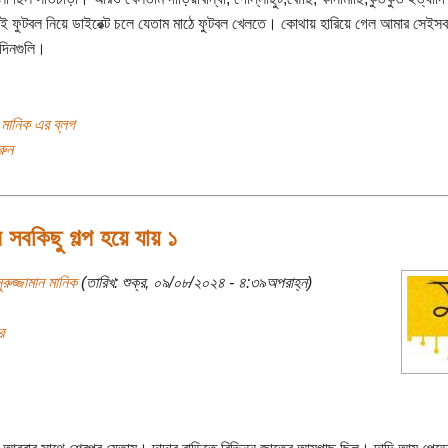
এলেই ফুটবল নিয়ে ডাইরেক্ট চলে যেতাম মাঠে ফুটবল খেলতে। কোথায় হারিয়ে গেল আমার সেইস
দিনগুলি।
ন মানিক এর ব্লগ
রুন
সবকিছু গল্প হয়ে যায় ১
ুরুজ্জামান মানিক
(তারিখ: শুক্র, ০৯/০৮/২০২৪ - ৪:৩৯অপরাহ্ন)
র