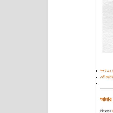
স্পর্শ এর 
৫টি মন্তব্
আমার প
লিখেছেন