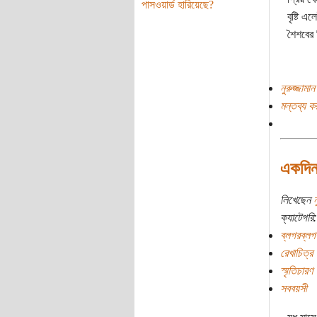
পাসওয়ার্ড হারিয়েছে?
বৃষ্টি 
শৈশবের 
নুরুজ্জামা
মন্তব্য ক
একদিন 
লিখেছেন
ন
ক্যাটেগরি:
ব্লগরব্লগ
রেখাচিত্র
স্মৃতিচারণ
সববয়সী