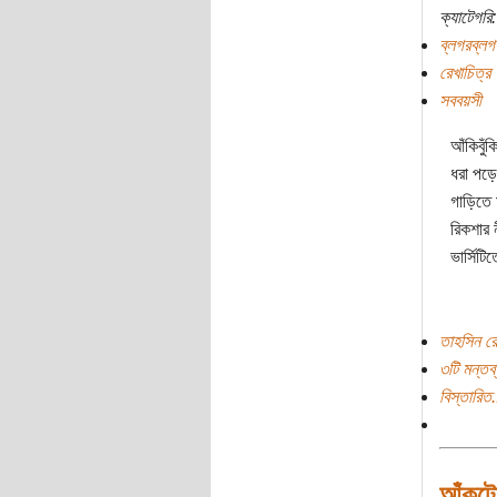
ক্যাটেগরি:
ব্লগরব্লগ
রেখাচিত্র
সববয়সী
আঁকিবুঁ
ধরা পড়ে
গাড়িতে 
রিকশার 
ভার্সিটি
তাহসিন রে
৩টি মন্তব্
বিস্তারিত.
আঁকটো