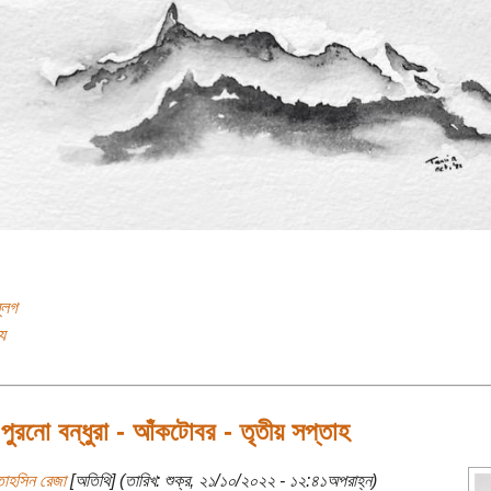
ব্লগ
য
ুরনো বন্ধুরা - আঁকটোবর - তৃতীয় সপ্তাহ
তাহসিন রেজা
[অতিথি] (তারিখ: শুক্র, ২১/১০/২০২২ - ১২:৪১অপরাহ্ন)