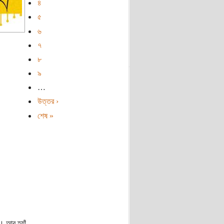
৪
৫
৬
৭
৮
৯
…
উত্তর ›
শেষ »
। আর হ্যাঁ