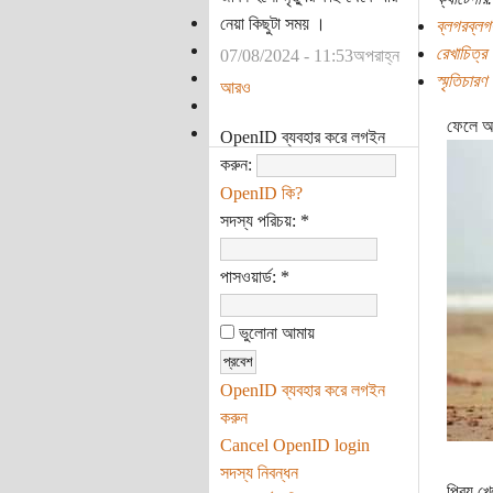
নেয়া কিছুটা সময় ।
ব্লগরব্লগ
রেখাচিত্র
07/08/2024 - 11:53অপরাহ্ন
স্মৃতিচারণ
আরও
ফেলে আ
OpenID ব্যবহার করে লগইন
করুন:
OpenID কি?
সদস্য পরিচয়:
*
পাসওয়ার্ড:
*
ভুলোনা আমায়
OpenID ব্যবহার করে লগইন
করুন
Cancel OpenID login
সদস্য নিবন্ধন
প্রিয় খ