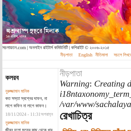
সচলায়তন.com | অনলাইন রাইটার্স কমিউনিটি | কপিরাইট © ২০০৬-২০১৫
নীড়পাতা
English
নীতিমালা
সচলে লিখত
নীড়পাতা
কলরব
Warning
:
Creating d
নুরুজ্জামান মানিক
i18ntaxonomy_term
কত সস্তা স্বপ্নের দাফন, না
/var/www/sachalayat
লাগে কফিন না লাগে কাফন।
রেখাচিত্র
18/11/2024 - 11:31অপরাহ্ন
নুরুজ্জামান মানিক
জীবন হলো মৃত্যুর কাছ থেকে ধার