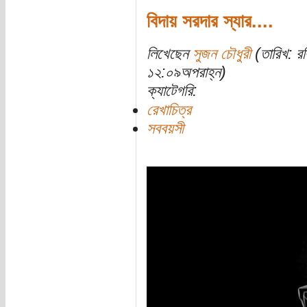
বিদায় সরদার স্যার....
লিখেছেন
সুজন চৌধুরী
(তারিখ: র
১২:০৯অপরাহ্ন)
ক্যাটেগরি:
রেখাচিত্র
সববয়সী