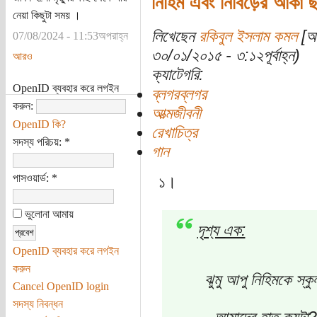
নিহিম এবং নিবিড়ের আঁকা ছ
নেয়া কিছুটা সময় ।
লিখেছেন
রকিবুল ইসলাম কমল
[অত
07/08/2024 - 11:53অপরাহ্ন
৩০/০১/২০১৫ - ৩:১২পূর্বাহ্ন)
আরও
ক্যাটেগরি:
OpenID ব্যবহার করে লগইন
ব্লগরব্লগর
করুন:
আত্মজীবনী
OpenID কি?
রেখাচিত্র
সদস্য পরিচয়:
*
গান
পাসওয়ার্ড:
*
১।
ভুলোনা আমায়
দৃশ্য এক:
OpenID ব্যবহার করে লগইন
করুন
ঝুমু আপু নিহিমকে স্কু
Cancel OpenID login
সদস্য নিবন্ধন