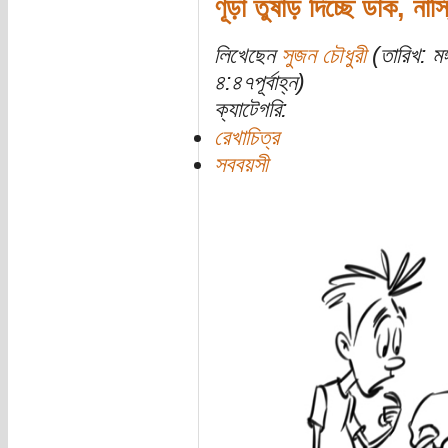
ণূড়া তুষাঁড় দিচ্ছে ডাক, না
লিখেছেন
সুজন চৌধুরী
(তারিখ: ম
৪:৪৭পূর্বাহ্ন)
ক্যাটেগরি:
রেখাচিত্র
সববয়সী