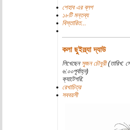
শেহাব এর ব্লগ
১৮টি মন্তব্য
বিস্তারিত...
কলা ছুইল্ল্যা দ্যাউ
লিখেছেন
সুজন চৌধুরী
(তারিখ: স
৬:০০পূর্বাহ্ন)
ক্যাটেগরি:
রেখাচিত্র
সববয়সী