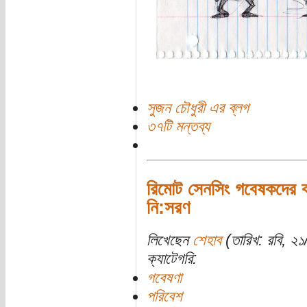
সুজন চৌধুরী এর ব্লগ
৩৭টি মন্তব্য
রিমোট সেনসিং গবেষকদের কা
নি:সরণ
লিখেছেন
শেহাব
(তারিখ: রবি, ২
ক্যাটেগরি:
গবেষণা
পরিবেশ