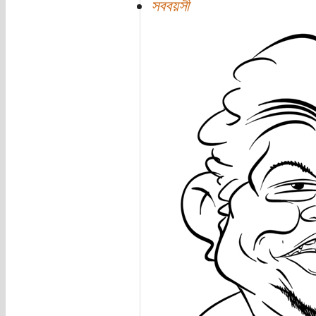
সববয়সী