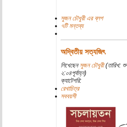
সুজন চৌধুরী এর ব্লগ
৭টি মন্তব্য
অদ্বিতীয় সত্যজিৎ
লিখেছেন
সুজন চৌধুরী
(তারিখ: শ
২:০৪পূর্বাহ্ন)
ক্যাটেগরি:
রেখাচিত্র
সববয়সী