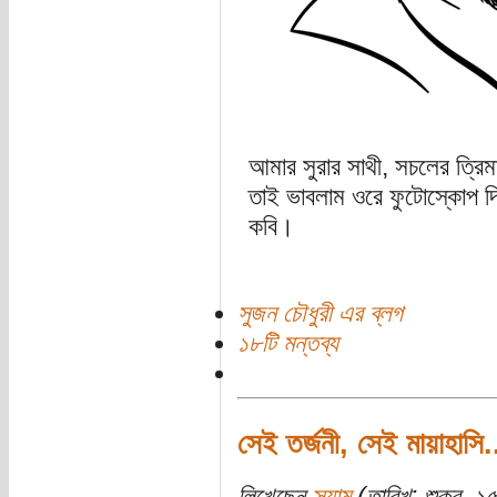
আমার সুরার সাথী, সচলের ত্রিম
তাই ভাবলাম ওরে ফুটোস্কোপ দি
কবি।
সুজন চৌধুরী এর ব্লগ
১৮টি মন্তব্য
সেই তর্জনী, সেই মায়াহাসি.
লিখেছেন
স্যাম
(তারিখ: শুক্র, ১৫