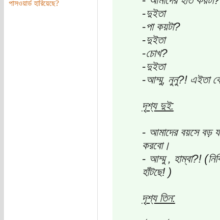
- আমাদের হাত কয়টা?
পাসওয়ার্ড হারিয়েছে?
-দুইতা
-পা কয়টা?
-দুইতা
-চোখ?
-দুইতা
-আম্মু, নুনু?! এইতা ক
দৃশ্য দুই:
- আমাদের বয়সে বড় য
করবো।
- আম্মু , হাম্বা?! (নি
হাঁটছে! )
দৃশ্য তিন: