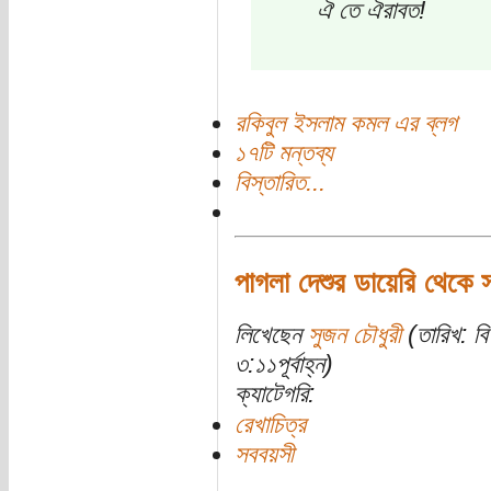
ঐ তে ঐরাবত!
রকিবুল ইসলাম কমল এর ব্লগ
১৭টি মন্তব্য
বিস্তারিত...
পাগলা দেশুর ডায়েরি থেকে 
লিখেছেন
সুজন চৌধুরী
(তারিখ: বি
৩:১১পূর্বাহ্ন)
ক্যাটেগরি:
রেখাচিত্র
সববয়সী