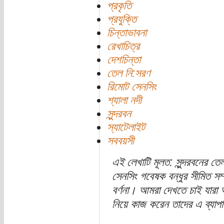
প্রকৃতি
প্রযুক্তি
চিন্তাভাবনা
রেখাচিত্র
দেশচিন্তা
তেল নি:সরণ
রিমোট সেনসিং
শ্যালা নদী
সুন্দরবন
স্যাটেলাইট
সববয়সী
এই লেখাটি মূলত: সুন্দরবনের 
সেনসিং গবেষক বন্ধুর সীমিত সম্
বর্ণনা। আমরা দেখতে চাই যারা 
নিয়ে কাজ করেন তাদের এ ব্যাপ