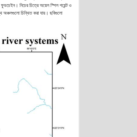
 ফুডচেইন। নিচের চিত্রে অয়েল স্পিল পয়েন্ট ও
থ অঞ্চলগুলো চিন্থিত করা যায়। ছবিগুলো