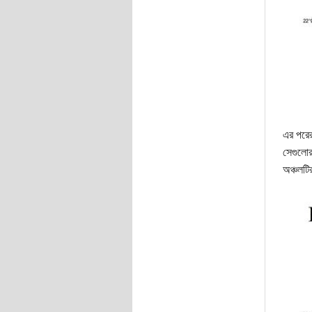
এর পরের
সেগুলোর
অঞ্চলটির