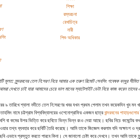
া
শিক্ষা
রম্যরচনা
রেখাচিত্র
রণ
নারী
সিং
শিশু অধিকার
ট
টি মূলত: সুন্দরবনের তেল নি:সরণ নিয়ে আমার এক তরুণ রিমোট সেনসিং গবেষক বন্ধুর সীমিত স
 আমরা দেখতে চাই যারা আমাদের চেয়ে ভাল মানের স্যাটেলাইট ডেটা নিয়ে কাজ করেন তাদের 
রের ৯ তারিখে শ্যালা নদীতে তেল নি:সরণের খবর যখন প্রথম পেলাম তখন কয়েকদিন খুব মন 
াহমিদ নামে চট্টগ্রাম বিশ্ববিদ্যালয়ের ওশেনোগ্রাফির একজন ছাত্র
বান্দরবনের পাহাড়গুলোর
বেশি বা কমের উপর ভিত্তি করে ছবিতে ভিন্ন ভিন্ন রংও দেয়া আছে। ছবির নিচে কমেন্টের কথাব
ওয়ার তথ্য ব্যবহার করে ছবিটি তৈরি করেছে। আমি তাকে জিজ্ঞেস করলাম যদি অক্ষাংশ ও দ্র
ছবি এভাবে প্রস্তুত করতে পারবে কিনা। সে জানালো চেষ্টা করে দেখবে। তখন আমি তাকে সু