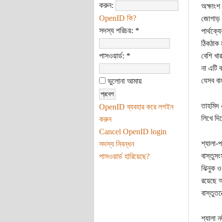
করুন:
অক্ষাংশ
OpenID কি?
জোগাড় ক
সদস্য পরিচয়:
*
পার্থক্
ঠিকঠাক 
পাসওয়ার্ড:
*
বেশি খা
না এটি 
যেসব বা
ভুলোনা আমায়
তাহমিদ 
OpenID ব্যবহার করে লগইন
লিখে দি
করুন
Cancel OpenID login
শ্যালা-
সদস্য নিবন্ধন
বাস্তুস
পাসওয়ার্ড হারিয়েছে?
ঝিনুক ও
রয়েছে অ
বাস্তুত
শ্যালা ন