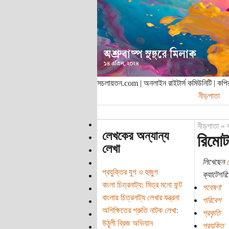
সচলায়তন.com | অনলাইন রাইটার্স কমিউনিটি | ক
নীড়পাতা
নীড়পাতা
»
লেখকের অন্যান্য
রিমোট
লেখা
লিখেছেন
প্রযুক্তির যুগ ও হুজুগ
ক্যাটেগরি:
বাংলা চিত্রনাট্য: মিত্র মনো ফন্ট
গবেষণা
বাংলায় চিত্রনাট্য লেখার যন্ত্রনা
পরিবেশ
অশিক্ষিতের শ্রুতি নাটক লেখা:
প্রকৃতি
উঠুলী ব্রিজ অভিযান
প্রযুক্তি