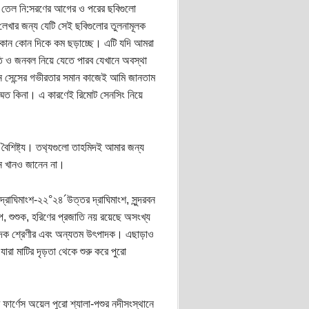
া তেল নি:সরণের আগের ও পরের ছবিগুলো
েখার জন্য যেটি সেই ছবিগুলোর তুলনামূলক
র কোন কোন দিকে কম ছড়াচ্ছে। এটি যদি আমরা
াতি ও জনবল নিয়ে যেতে পারব যেখানে অবস্থা
মন সেন্সের গভীরতার সমান কাজেই আমি জানতাম
ম্মত কিনা। এ কারণেই রিমোট সেনসিং নিয়ে
 বৈশিষ্ট্য। তথ‌্যগুলো তাহমিদই আমার জন্য
ান খানও জানেন না।
রাঘিমাংশ-২২°২৪´উত্তর দ্রাঘিমাংশ, সুন্দরবন
ৃপ, শুশুক, হরিণের প্রজাতি নয় রয়েছে অসংখ্য
 খাদক শ্রেণীর এবং অন্যতম উৎপাদক। এছাড়াও
রা মাটির দৃড়তা থেকে শুরু করে পুরো
র ফার্ণেস অয়েল পুরো শ্যালা-পশুর নদীসংস্থানে