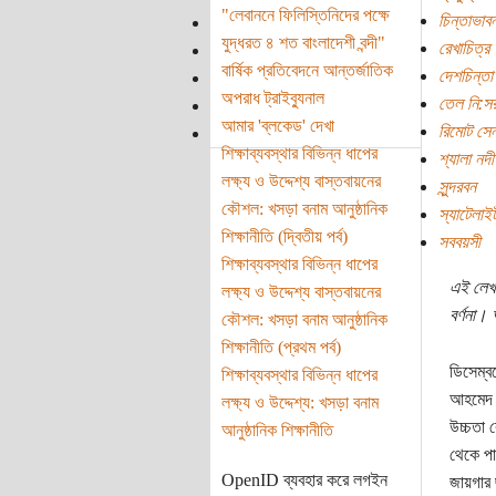
"লেবাননে ফিলিস্তিনিদের পক্ষে
চিন্তাভাবন
যুদ্ধরত ৪ শত বাংলাদেশী বন্দী"
রেখাচিত্র
বার্ষিক প্রতিবেদনে আন্তর্জাতিক
দেশচিন্তা
অপরাধ ট্রাইব্যুনাল
তেল নি:স
আমার 'ব্লকেড' দেখা
রিমোট সেন
শিক্ষাব্যবস্থার বিভিন্ন ধাপের
শ্যালা নদী
লক্ষ্য ও উদ্দেশ্য বাস্তবায়নের
সুন্দরবন
কৌশল: খসড়া বনাম আনুষ্ঠানিক
স্যাটেলাই
শিক্ষানীতি (দ্বিতীয় পর্ব)
সববয়সী
শিক্ষাব্যবস্থার বিভিন্ন ধাপের
এই লেখা
লক্ষ্য ও উদ্দেশ্য বাস্তবায়নের
বর্ণনা।
কৌশল: খসড়া বনাম আনুষ্ঠানিক
শিক্ষানীতি (প্রথম পর্ব)
ডিসেম্ব
শিক্ষাব্যবস্থার বিভিন্ন ধাপের
আহমেদ ত
লক্ষ্য ও উদ্দেশ্য: খসড়া বনাম
উচ্চতা 
আনুষ্ঠানিক শিক্ষানীতি
থেকে পা
OpenID ব্যবহার করে লগইন
জায়গার 