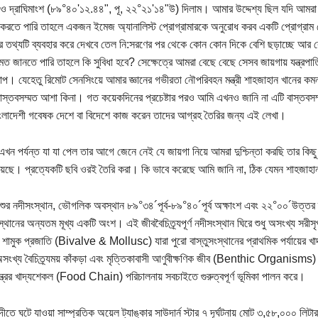
 ও দ্রাঘিমাংশ (৮৯°৪০'১২.৪৪", পূ, ২২°২১'১৪"উ) দিলাম। আমার উদ্দেশ্য ছিল যদি আমর
রতে পারি তাহলে একজন ইমেজ অ্যানালিস্ট প্রোগ্রামারকে অনুরোধ করব একটি প্রোগ্রাম ল
যের তথ্যটি ব্যবহার করে দেখবে তেল নি:সরণের পর থেকে কোন কোন দিকে বেশি ছড়াচ্ছে আ
মত জানতে পারি তাহলে কি সুবিধা হবে? সেক্ষেত্রে আমরা বেছে বেছে সেসব জায়গায় যন্ত্রপ
রাপ। যেহেতু রিমোট সেনসিংয়ে আমার জ্ঞানের গভীরতা নৌপরিবহন মন্ত্রী শাহজাহান খানের ক
বাস্তবসম্মত আশা কিনা। গত কয়েকদিনের প্রচেষ্টার পরও আমি এখনও জানি না এটি বাস্তবস
ংলাদেশী গবেষক দেশে বা বিদেশে কাজ করেন তাদের আগ্রহ তৈরির জন্য এই লেখা।
এখন পর্যন্ত যা যা পেল তার আগে জেনে নেই যে জায়গা নিয়ে আমরা দুশ্চিন্তা করছি তার কিছু
য়েছে। প্রত্যেকটি ছবি ওরই তৈরি করা। কি ভাবে করেছে আমি জানি না, ঠিক যেমন শাহজাহ
পশুর নদীসংস্থান, ভৌগলিক অবস্থান ৮৯°৩৪´পূর্ব-৮৯°৪০´পূর্ব অক্ষাংশ এবং ২২°০০´উত্তর দ্
ংস্থানের অন্যতম মূখ্য একটি অংশ। এই জীববৈচিত্র্যপূর্ণ নদীসংস্থান ঘিরে শুধু অসংখ্য সরীস
 শামুক প্রজাতি (Bivalve & Mollusc) যারা পুরো বাস্তুসংস্থানের প্রাথমিক পর্যায়ের
সংখ্য বৈচিত্র্যময় কাঁকড়া এবং মৃত্তিকাবাসী আণুবীক্ষণিক জীব (Benthic Organisms) যা
ন্ত্রের খাদ্যশেকল (Food Chain) পরিচালনায় সবচাইতে গুরুত্বপূর্ণ ভূমিকা পালন করে।
দীতে ঘটে যাওয়া সাম্প্রতিক অয়েল ট্যাঙ্কার সাউদার্ন স্টার ৭ দূর্ঘটনায় মোট ৩,৫৮,০০০ লিটা