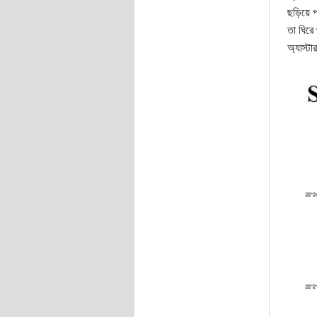
ছড়িয়ে প
তা ঘিরে
অ্যাস্ট