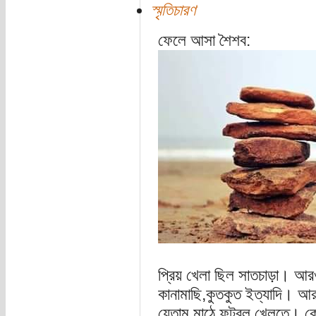
স্মৃতিচারণ
ফেলে আসা শৈশব:
প্রিয় খেলা ছিল সাতচাড়া। আরও
কানামাছি,কুতকুত ইত্যাদি। আর হ
যেতাম মাঠে ফুটবল খেলতে। ক