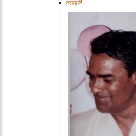
সববয়সী