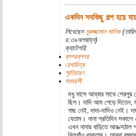
একদিন সবকিছু গল্প হয়ে যা
লিখেছেন
নুরুজ্জামান মানিক
(তারিখ
৪:৩৯অপরাহ্ন)
ক্যাটেগরি:
ব্লগরব্লগর
রেখাচিত্র
স্মৃতিচারণ
সববয়সী
মধু মাসে আব্বার সাথে শেরপুর
ছিল। দাদি আম পেড়ে দিতেন,
গাছ নেই, দাদা-দাদিও নেই। দাদ
যেতাম। নানা প্রতিদিন সকালে 
এখন নানার বাড়িতে আর ক্সঠাল
খিলগাঁও থাকতাম। আব্বা বাজার