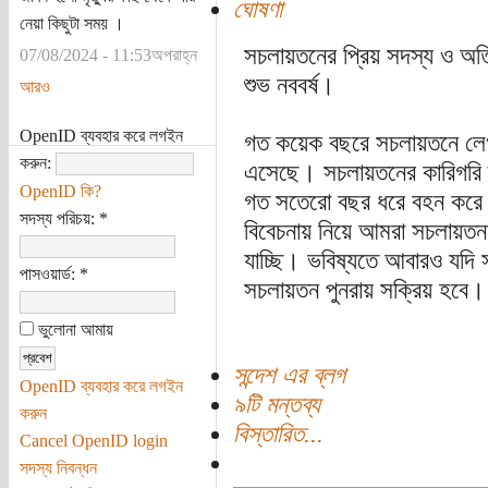
ঘোষণা
নেয়া কিছুটা সময় ।
সচলায়তনের প্রিয় সদস্য ও অতিথি
07/08/2024 - 11:53অপরাহ্ন
শুভ নববর্ষ।
আরও
OpenID ব্যবহার করে লগইন
গত কয়েক বছরে সচলায়তনে লেখা
করুন:
এসেছে। সচলায়তনের কারিগরি 
OpenID কি?
গত সতেরো বছর ধরে বহন করে
সদস্য পরিচয়:
*
বিবেচনায় নিয়ে আমরা সচলায়তনকে
যাচ্ছি। ভবিষ্যতে আবারও যদি 
পাসওয়ার্ড:
*
সচলায়তন পুনরায় সক্রিয় হবে।
ভুলোনা আমায়
সন্দেশ এর ব্লগ
OpenID ব্যবহার করে লগইন
৯টি মন্তব্য
করুন
বিস্তারিত...
Cancel OpenID login
সদস্য নিবন্ধন