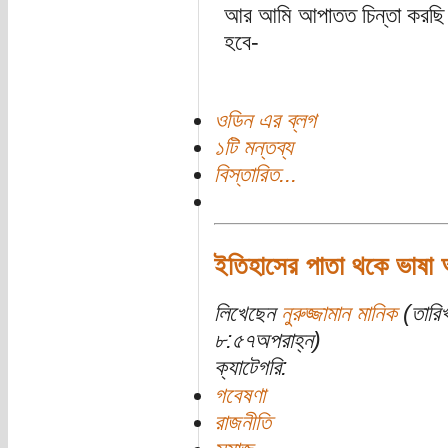
আর আমি আপাতত চিন্তা করছি আ
হবে-
ওডিন এর ব্লগ
১টি মন্তব্য
বিস্তারিত...
ইতিহাসের পাতা থকে ভাষা 
লিখেছেন
নুরুজ্জামান মানিক
(তারিখ
৮:৫৭অপরাহ্ন)
ক্যাটেগরি:
গবেষণা
রাজনীতি