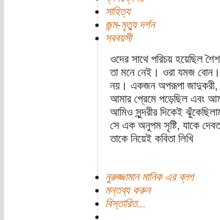
সাহিত্য
জন্ম-মৃত্যু দর্শন
সববয়সী
ওদের সাথে পরিচয় হয়েছিল শৈ
তা মনে নেই। ওরা যমজ বোন।
নয়। একজন অপরূপা জাদুকরী, অ
আমার প্রেমে পড়েছিল এবং আ
আমিও সুন্দরীর দিকেই ঝুঁকেছি
সে এক অনুপম সৃষ্টি, যাকে দেবত
তাকে নিয়েই কবিতা লিখি
নুরুজ্জামান মানিক এর ব্লগ
মন্তব্য করুন
বিস্তারিত...