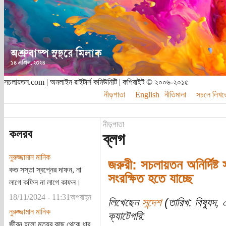
সচলায়তন.com | অনলাইন রাইটার্স কমিউনিটি | কপিরাইট © ২০০৬-২০১৫
নীড়পাতা
English
নীতিমালা
সচলে লিখত
নীড়পাতা
কলরব
ব্লগ
নুরুজ্জামান মানিক
জরুরী: সচলায়তন অনির্দিষ্
কত সস্তা স্বপ্নের দাফন, না
সংরক্ষিত হতে যাচ্ছে
লাগে কফিন না লাগে কাফন।
18/11/2024 - 11:31অপরাহ্ন
লিখেছেন
সন্দেশ
(তারিখ: বিষ্যুদ, 
নুরুজ্জামান মানিক
ক্যাটেগরি:
জীবন হলো মৃত্যুর কাছ থেকে ধার