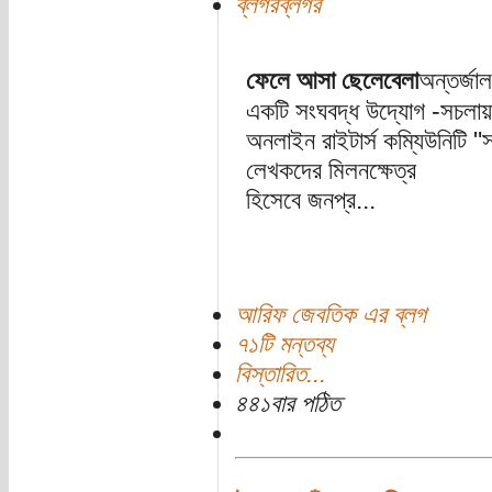
ব্লগরব্লগর
ফেলে আসা ছেলেবেলা
অন্তর্জা
একটি সংঘবদ্ধ উদ্যোগ -সচল
অনলাইন রাইটার্স কম্যিউনিটি "
লেখকদের মিলনক্ষেত্র
হিসেবে জনপ্র...
আরিফ জেবতিক এর ব্লগ
৭১টি মন্তব্য
বিস্তারিত...
৪৪১বার পঠিত