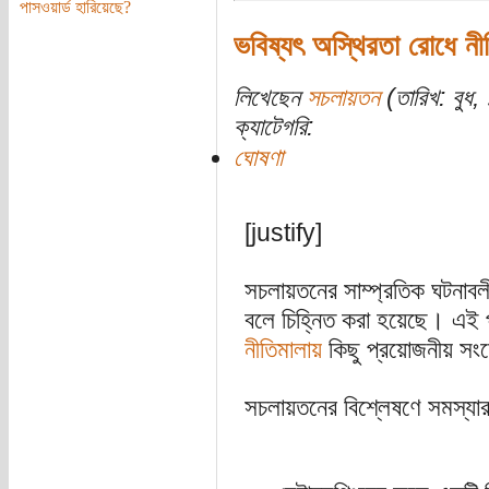
পাসওয়ার্ড হারিয়েছে?
ভবিষ্যৎ অস্থিরতা রোধে নীত
লিখেছেন
সচলায়তন
(তারিখ: বুধ, 
ক্যাটেগরি:
ঘোষণা
[justify]
সচলায়তনের সাম্প্রতিক ঘটনাবল
বলে চিহ্নিত করা হয়েছে। এই 
নীতিমালায়
কিছু প্রয়োজনীয় সং
সচলায়তনের বিশ্লেষণে সমস্যার