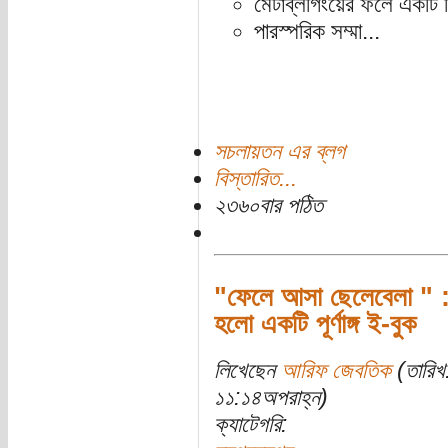
মেটাব্লগিংয়ের ফলে একটি ব
পারস্পরিক সম্মা...
সচলায়তন এর ব্লগ
বিস্তারিত...
২৩৬০বার পঠিত
"ফেলে আসা ছেলেবেলা " :
হলো একটি পূর্ণাঙ্গ ই-বুক
লিখেছেন
আরিফ জেবতিক
(তারিখ
১১:১৪অপরাহ্ন)
ক্যাটেগরি: