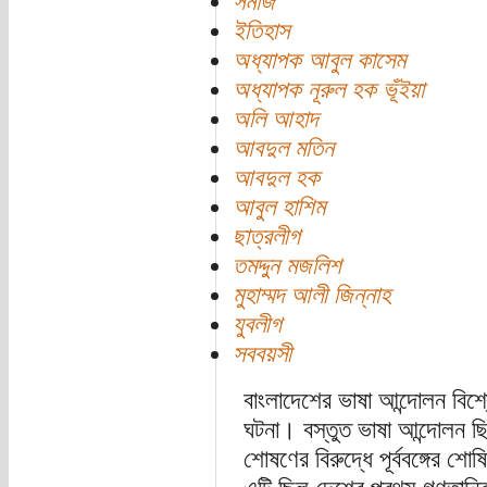
সমাজ
ইতিহাস
অধ্যাপক আবুল কাসেম
অধ্যাপক নূরুল হক ভূঁইয়া
অলি আহাদ
আবদুল মতিন
আবদুল হক
আবুল হাশিম
ছাত্রলীগ
তমদ্দুন মজলিশ
মুহাম্মদ আলী জিন্নাহ
যুবলীগ
সববয়সী
বাংলাদেশের ভাষা আন্দোলন বিশ্
ঘটনা। বস্তুত ভাষা আন্দোলন ছ
শোষণের বিরুদ্ধে পূর্ববঙ্গের শ