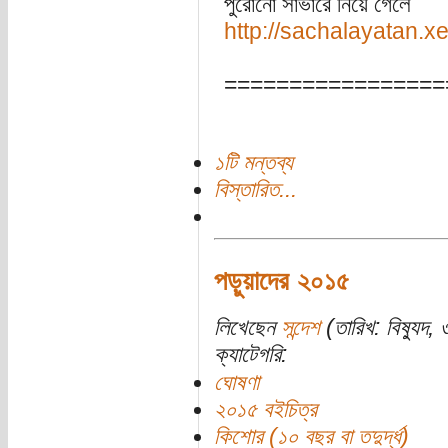
পুরোনো সার্ভারে নিয়ে গেলে
http://sachalayatan.x
=================
১টি মন্তব্য
বিস্তারিত...
পড়ুয়াদের ২০১৫
লিখেছেন
সন্দেশ
(তারিখ: বিষ্যুদ, 
ক্যাটেগরি:
ঘোষণা
২০১৫ বইচিত্র
কিশোর (১০ বছর বা তদুর্দ্ধ)