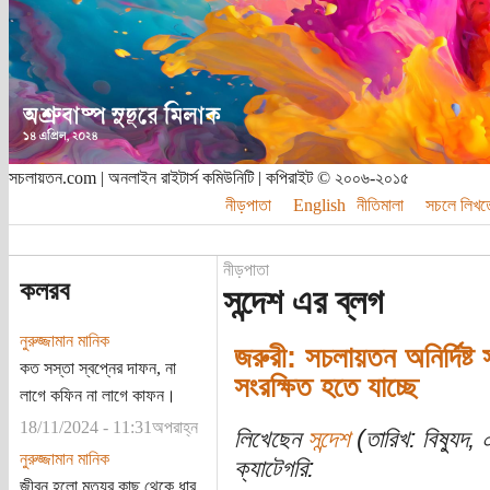
সচলায়তন.com | অনলাইন রাইটার্স কমিউনিটি | কপিরাইট © ২০০৬-২০১৫
নীড়পাতা
English
নীতিমালা
সচলে লিখত
নীড়পাতা
কলরব
সন্দেশ এর ব্লগ
নুরুজ্জামান মানিক
জরুরী: সচলায়তন অনির্দিষ্
কত সস্তা স্বপ্নের দাফন, না
সংরক্ষিত হতে যাচ্ছে
লাগে কফিন না লাগে কাফন।
18/11/2024 - 11:31অপরাহ্ন
লিখেছেন
সন্দেশ
(তারিখ: বিষ্যুদ, 
নুরুজ্জামান মানিক
ক্যাটেগরি:
জীবন হলো মৃত্যুর কাছ থেকে ধার