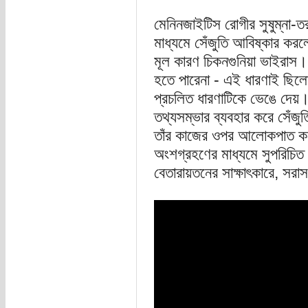
মেনিনজাইটিস রোগীর সুষুম্না
মাধ্যমে সেঁজুতি আবিষ্কার কর
মূল কারণ চিকনগুনিয়া ভাইরাস।
হতে পারেনা - এই ধারণাই ছিল
প্রচলিত ধারণাটিকে ভেঙে দেয
তথ্যসম্ভার ব্যবহার করে সেঁ
তাঁর কাজের ওপর আলোকপাত কর
অংশগ্রহণের মাধ্যমে সুপরিচিত 
বেতারায়তনের সাক্ষাৎকারে, সরাস