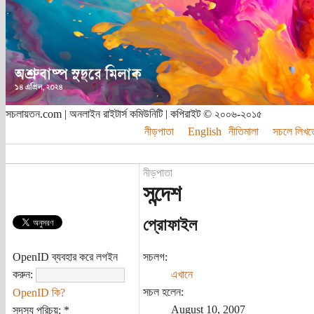
সচলায়তন.com | অনলাইন রাইটার্স কমিউনিটি | কপিরাইট © ২০০৬-২০১৫
নীড়পাতা
English
নীতিমালা
সচলে লিখত
নীড়পাতা
সন্দেশ
প্রোফাইল
OpenID ব্যবহার করে লগইন
সচলগ:
করুন:
এখানে
সচল হলেন:
OpenID কি?
August 10, 2007
সদস্য পরিচয়:
*