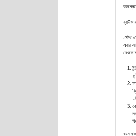
কমপ্লেক্
ব্রাউজা
স্টেপ ৩:
এবার আপ
দেখতে স
ইন
ফন
ফা
ক্
U
ক্
ল্
ড
ব্যস বা