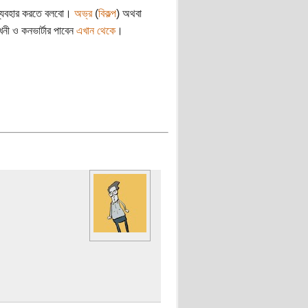
 ব্যবহার করতে বলবো।
অভ্র
(
বিকল্প
) অথবা
নী ও কনভার্টার পাবেন
এখান থেকে
।