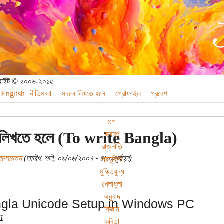
পিরাইট © ২০০৬-২০১৫
English
নীতিমালা
সচলে লিখতে হলে
প্রোফাইল
প্রবেশ
গল্প
া লিখতে হলে (To write Bangla)
ভ্রমণ
রাজনীতি
সচলায়তন
(তারিখ: শনি, ০৯/০৬/২০০৭ - ৪:০৩পূর্বাহ্ন)
প্রযুক্তি
মুক্তিযুদ্ধ
খেলাধুলা
অনুবাদ
gla Unicode Setup in Windows PC
বিজ্ঞান
 1
কবিতা