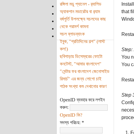
রঙ্গিলা মডু প্যানেল - র‌্যাপিড
Insta
অ্যাকশান মডারেটর বা র‌্যাম
that f
বর্ষপূর্তি উপলক্ষ্যে সচলদের কাছ
Wind
থেকে পরামর্শ কামনা
সচল ব্লাডব্যাংক
Resta
ইবুক, "প্রতিদিনের গল্প" (লাস্ট
কল!)
Step:
ছবিপাড়ায় ডিসেম্বরের ফোটো
You n
কনটেস্ট, "আমার বাংলাদেশ"
You c
"সেন্টার ফর বাংলাদেশ জেনোসাইড
রিসার্চ" এর জন্য লোগো চাই
Resta
পাঠক সংখ্যা কম দেখানোর কারণ
Step 
OpenID ব্যবহার করে লগইন
Config
করুন:
necess
OpenID কি?
proce
সদস্য পরিচয়:
*
F