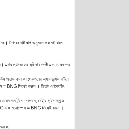
রী নয়। উপরের দুটি ধাপ অনুসরন করলেই বাংলা
 এবার ল্যাংগুয়েজ স্ক্রীপ্ট বেঙ্গলী এবং ওয়েবপেজ
ন্টস অ্যান্ড কালারস সেকশনের অ্যাডভান্সড বাটনে
স = BNG সিলেক্ট করুন । ডিফল্ট এনকোডিং
 ওয়েব কনটেন্টস সেকশনে, চেইঞ্জ ফন্টস অ্যান্ড
=BNG এবং মনোস্পেস = BNG সিলেক্ট করুন ।
়তনকে: