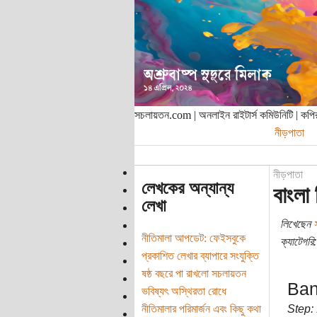
সচলায়তন.com | অনলাইন রাইটার্স কমিউনিটি | ক
নীড়পাতা
নীড়পাতা
লেখকের অন্যান্য
বাংল
লেখা
লিখেছেন
নীতিমালা আপডেট: ফেইসবুকে
ক্যাটেগরি:
প্রকাশিত লেখার ব্যাপারে সংযুক্তি
ষষ্ঠ বছরে পা রাখলো সচলায়তন
Ban
ভবিষ্যৎ অস্থিরতা রোধে
নীতিমালার পরিমার্জন এবং কিছু কথা
Step: