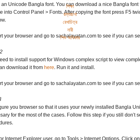
ll an Unicode Bangla font. You can download a nice Bangla font
শিক্ষা
ile into Control Panel > Fonts. After copying the font press F5 twice.
রম্যরচনা
ow.
রেখাচিত্র
নারী
rt your browser and go to sachalayatan.com to see if you can s
শিশু অধিকার
 2
eed to install support for Windows complex script to view compl
an download it from
here
. Run it and install.
rt your browser and go to sachalayatan.com to see if you can s
3
ure you browser so that it uses your newly installed Bangla Uni
ary for the most of the cases. Follow this step if you still don't
dures.
or Internet Explorer user, go to Tools > Internet Options. Click o