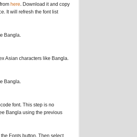
 from
here
. Download it and copy
 It will refresh the font list
ee Bangla.
ex Asian characters like Bangla.
ee Bangla.
code font. This step is no
 see Bangla using the previous
n the Fonts button. Then select