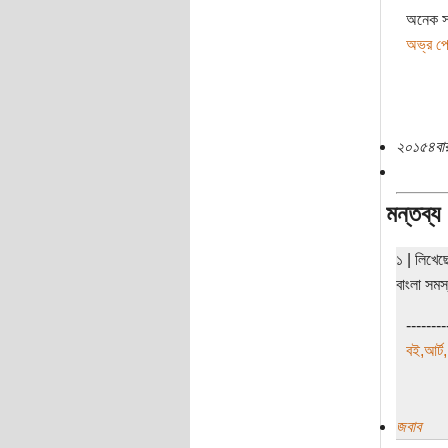
অনেক সম
অভ্র পো
২০১৫৪বার
মন্তব্য
১ | লিখে
বাংলা সমস
--------
বই,আর্ট,
জবাব