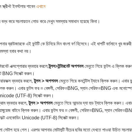
স স্ক্রীপ্ট ইনস্টলার পাবেন
এখানে
র বন্ধ করে সচলায়তন লোড করে দেখুন সমস্যার সমাধান হয়েছে কিনা।
নার ব্রাউজারকে এই ফন্টটি কে চিনিয়ে দিন বাংলা বর্ণ হিসেবে। এই ধাপটি বর্তমানে খুব জরু
মস্যা হবার কথা নয়।
্টারনেট এক্সপ্লোরার ব্যবহার করলে,
টুলস>ইন্টারনেট অপশনস
মেনুতে গিয়ে ফন্টস এ ক্লিক করুন।
্ট BNG সিলেক্ট করুন।
য়ারফক্স ব্যবহার করলে,
টুলস > অপশনস
মেনুতে গিয়ে কনটেন্টস ট্যাবে ক্লিক করুন। এবার ফ
লিক করুন। এবার ফন্টস ফর = বেঙ্গলী, সেরিফ=BNG, স্যান সেরিফ=BNG এবং মনোস্পে
nicode (UTF-8) সিলেক্ট করুন।
রোম ব্যবহার করলে,
টুলস > অপশনস
মেনুতে গিয়ে আন্ডার দ্যা হুড ট্যাবে ক্লিক করুন। এবার
যাঙ্গুয়েজ বাটনে ক্লিক করুন। এবার ফন্টস ফর = বেঙ্গলী, সেরিফ=BNG, স্যান সেরিফ
িফল্ট এনকোডিং Unicode (UTF-8) সিলেক্ট করুন।
ংলা সেটাপ হয়ে গেল। এরপর আপনার মোটামুটি নীচের ছবির মতো দেখতে পাওয়া উচিত সচলায