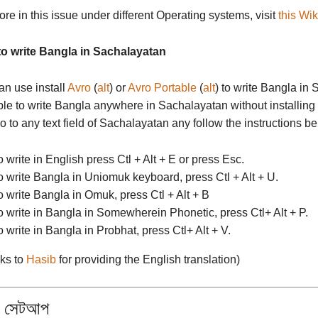
re in this issue under different Operating systems, visit
this Wi
o write Bangla in Sachalayatan
an use install
Avro
(
alt
) or
Avro Portable
(
alt
) to write Bangla in 
ble to write Bangla anywhere in Sachalayatan without installing
o to any text field of Sachalayatan any follow the instructions be
o write in English press Ctl + Alt + E or press Esc.
o write Bangla in Uniomuk keyboard, press Ctl + Alt + U.
o write Bangla in Omuk, press Ctl + Alt + B
o write in Bangla in Somewherein Phonetic, press Ctl+ Alt + P.
o write in Bangla in Probhat, press Ctl+ Alt + V.
ks to
Hasib
for providing the English translation)
া সেটআপ