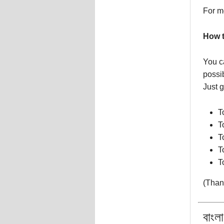
For mo
How t
You c
possi
Just g
T
T
T
T
T
(Than
বাংল