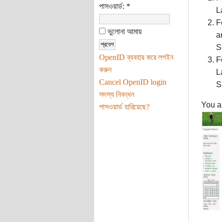
পাসওয়ার্ড:
*
L
F
ভুলোনা আমায়
a
S
OpenID ব্যবহার করে লগইন
F
করুন
L
Cancel OpenID login
S
সদস্য নিবন্ধন
You ar
পাসওয়ার্ড হারিয়েছে?