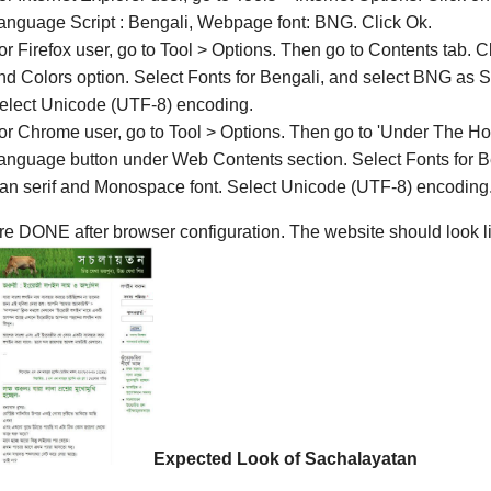
anguage Script : Bengali, Webpage font: BNG. Click Ok.
or Firefox user, go to Tool > Options. Then go to Contents tab. 
nd Colors option. Select Fonts for Bengali, and select BNG as S
elect Unicode (UTF-8) encoding.
or Chrome user, go to Tool > Options. Then go to 'Under The Hoo
anguage button under Web Contents section. Select Fonts for Be
an serif and Monospace font. Select Unicode (UTF-8) encoding
e DONE after browser configuration. The website should look lik
Expected Look of Sachalayatan