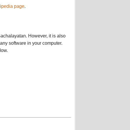
kipedia page
.
Sachalayatan. However, it is also
 any software in your computer.
low.