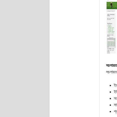
সচলায়ত
সচলায়ত
ই
ইউ
অম
সা
প্