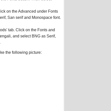
Click on the Advanced under Fonts
erif, San serif and Monospace font.
ds' tab. Click on the Fonts and
ngali, and select BNG as Serif,
.
e the following picture: