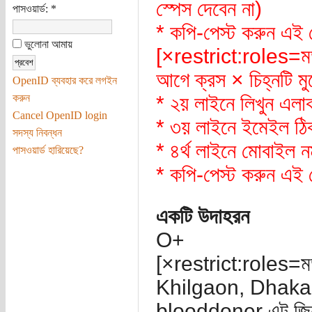
স্পেস দেবেন না)
পাসওয়ার্ড:
*
* কপি-পেস্ট করুন এই
ভুলোনা আমায়
[×restrict:roles=মডু
আগে ক্রস × চিহ্নটি ম
OpenID ব্যবহার করে লগইন
করুন
* ২য় লাইনে লিখুন এ
Cancel OpenID login
* ৩য় লাইনে ইমেইল ঠিকা
সদস্য নিবন্ধন
* ৪র্থ লাইনে মোবাইল ন
পাসওয়ার্ড হারিয়েছে?
* কপি-পেস্ট করুন এই
একটি উদাহরন
O+
[×restrict:roles=মডু
Khilgaon, Dhaka
blooddoner এট জি