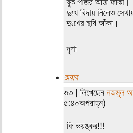
বুক পাঁজর আজ ফাঁকা।
দুঃখ বিদায় নিলেও সেথায়
দুঃখের ছবি আঁকা।
দৃশা
জবাব
৩৩ | লিখেছেন
নজমুল আ
৫:৪০অপরাহ্ন)
কি ভয়ঙ্কর!!!