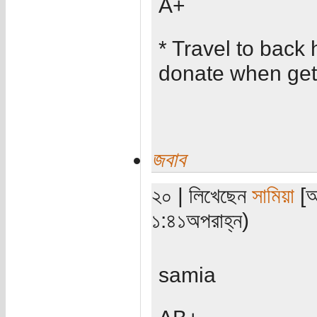
A+
* Travel to back
donate when get
জবাব
২০ | লিখেছেন
সামিয়া
[অ
১:৪১অপরাহ্ন)
samia