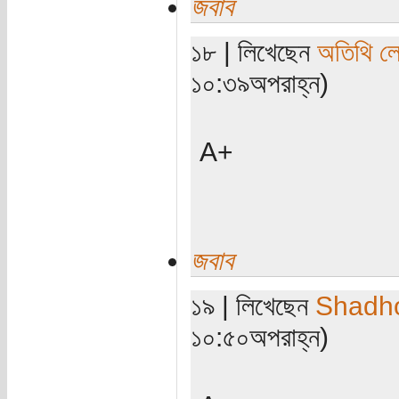
জবাব
১৮ | লিখেছেন
অতিথি ল
১০:৩৯অপরাহ্ন)
A+
জবাব
১৯ | লিখেছেন
Shadh
১০:৫০অপরাহ্ন)