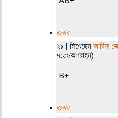
AB+
জবাব
২১ | লিখেছেন
আরিফ জে
৭:৩৯অপরাহ্ন)
B+
জবাব