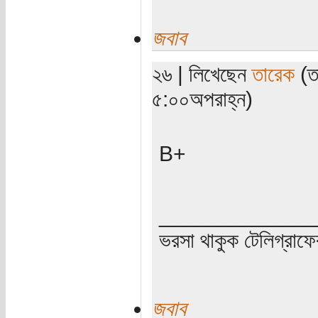
জবাব
২৬ | লিখেছেন
তারেক
(তা
৫:০০অপরাহ্ন)
B+
_____________
ভরসা থাকুক টেলিগ্রাফে
জবাব