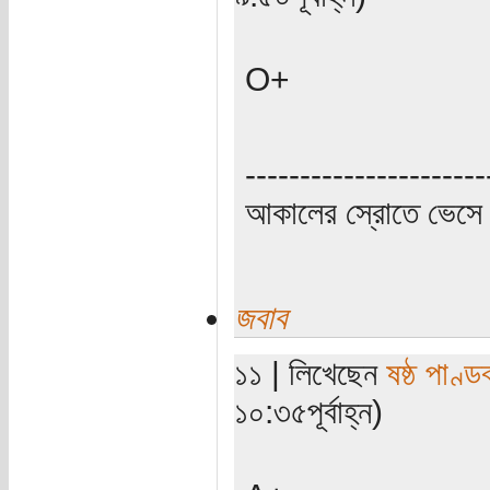
O+
----------------------
আকালের স্রোতে ভেসে 
জবাব
১১ | লিখেছেন
ষষ্ঠ পাণ্ড
১০:৩৫পূর্বাহ্ন)