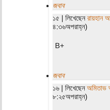
জবাব
১৫ | লিখেছেন
রায়হান আ
৪:৩৬অপরাহ্ন)
B+
জবাব
১৬ | লিখেছেন
অমিতাভ 
৮:২৫অপরাহ্ন)