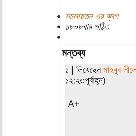
সচলায়তন এর ব্লগ
১৮০৮বার পঠিত
মন্তব্য
১ | লিখেছেন
মাহবুব লীল
১২:২৩পূর্বাহ্ন)
A+