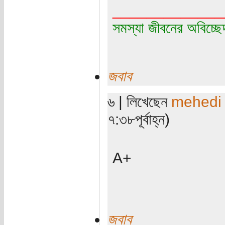
_____________
সমস্যা জীবনের অবিচ্ছ
জবাব
৬ | লিখেছেন
mehedi
৭:৩৮পূর্বাহ্ন)
A+
জবাব