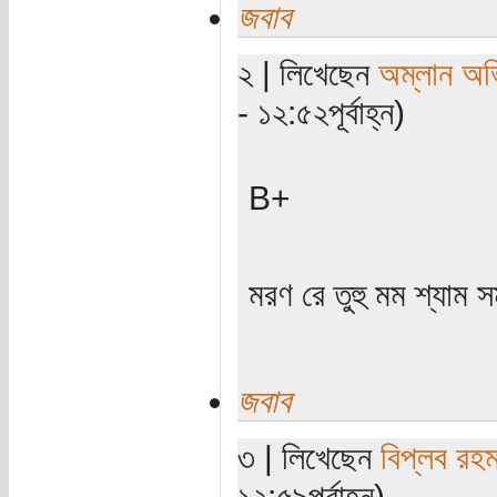
জবাব
২ | লিখেছেন
অম্লান অভ
- ১২:৫২পূর্বাহ্ন)
B+
মরণ রে তুহু মম শ্যাম স
জবাব
৩ | লিখেছেন
বিপ্লব রহ
১২:৫৯পূর্বাহ্ন)