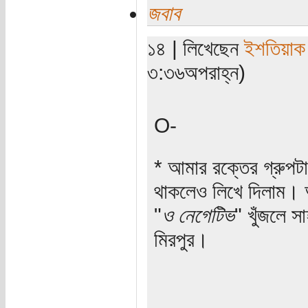
জবাব
১৪ | লিখেছেন
ইশতিয়াক
৩:৩৬অপরাহ্ন)
O-
* আমার রক্তের গ্রুপটা
থাকলেও লিখে দিলাম। 
"
ও নেগেটিভ
" খুঁজলে স
মিরপুর।