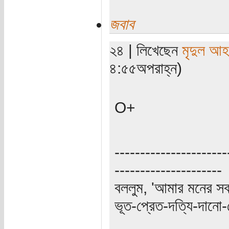
জবাব
২৪ | লিখেছেন
মৃদুল আ
৪:৫৫অপরাহ্ন)
O+
----------------------
---------------------
বললুম, 'আমার মনের স
ভূত-প্রেত-দত্যি-দানো-