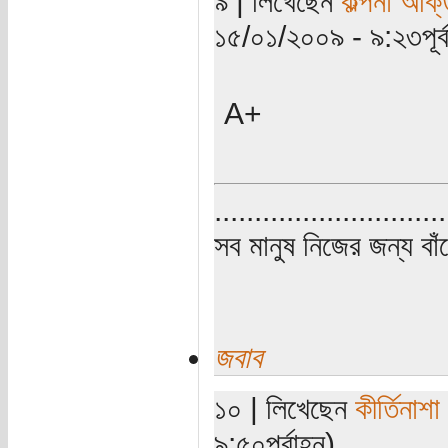
৯ | লিখেছেন
কল্পনা আক্
১৫/০১/২০০৯ - ৯:২৩পূর্ব
A+
.............................
সব মানুষ নিজের জন্য বাঁ
জবাব
১০ | লিখেছেন
কীর্তিনাশা
৯:৫০পূর্বাহ্ন)