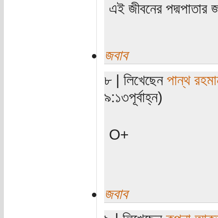
এই জীবনের পদ্মপাতার জ
জবাব
৮ | লিখেছেন
পান্থ রহমা
৯:১৩পূর্বাহ্ন)
O+
জবাব