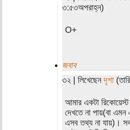
৩:৫৩অপরাহ্ন)
O+
জবাব
৩২ | লিখেছেন
দৃশা
(তারি
আমার একটা রিকোয়েস্ট
দেখতে না পায়(বা এমন 
এসব তথ্য না যায়)। স