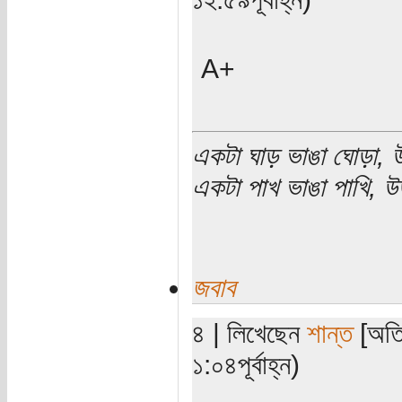
A+
একটা ঘাড় ভাঙা ঘোড়া, উ
একটা পাখ ভাঙা পাখি, উড
জবাব
৪ | লিখেছেন
শান্ত
[অতিথ
১:০৪পূর্বাহ্ন)