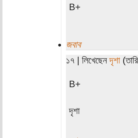
B+
জবাব
১৭ | লিখেছেন
দৃশা
(তারি
B+
দৃশা