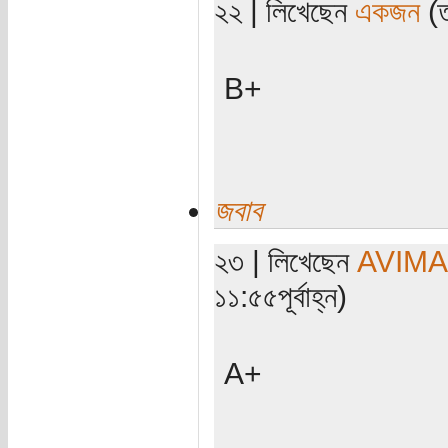
২২ | লিখেছেন
একজন
(ত
B+
জবাব
২৩ | লিখেছেন
AVIM
১১:৫৫পূর্বাহ্ন)
A+