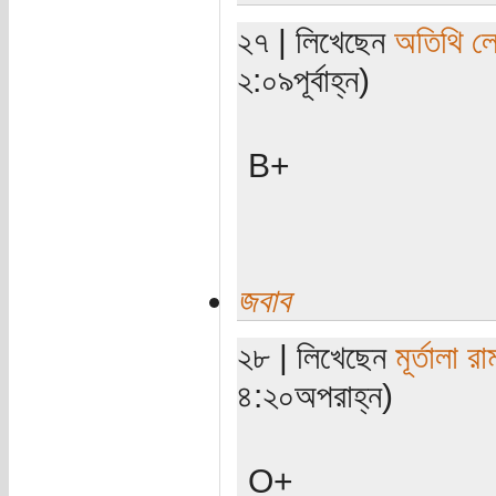
২৭ | লিখেছেন
অতিথি ল
২:০৯পূর্বাহ্ন)
B+
জবাব
২৮ | লিখেছেন
মূর্তালা র
৪:২০অপরাহ্ন)
O+