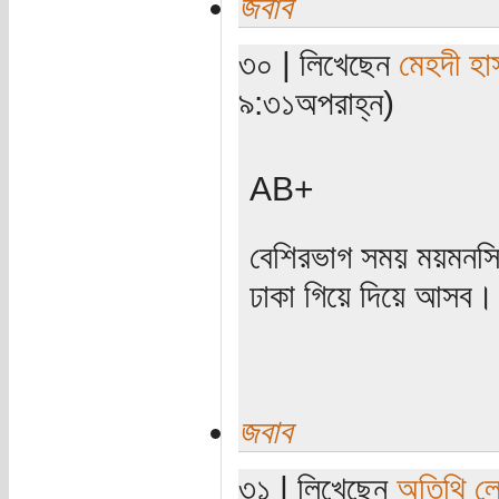
জবাব
৩০ | লিখেছেন
মেহদী হা
৯:৩১অপরাহ্ন)
AB+
বেশিরভাগ সময় ময়মনস
ঢাকা গিয়ে দিয়ে আসব।
জবাব
৩১ | লিখেছেন
অতিথি ল