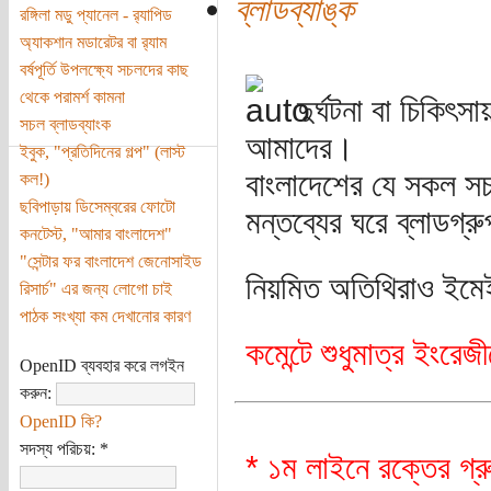
ব্লাডব্যাঙ্ক
রঙ্গিলা মডু প্যানেল - র‌্যাপিড
অ্যাকশান মডারেটর বা র‌্যাম
বর্ষপূর্তি উপলক্ষ্যে সচলদের কাছ
থেকে পরামর্শ কামনা
দুর্ঘটনা বা চিকি
সচল ব্লাডব্যাংক
আমাদের।
ইবুক, "প্রতিদিনের গল্প" (লাস্ট
বাংলাদেশের যে সকল সচ
কল!)
ছবিপাড়ায় ডিসেম্বরের ফোটো
মন্তব্যের ঘরে ব্লাডগ্
কনটেস্ট, "আমার বাংলাদেশ"
"সেন্টার ফর বাংলাদেশ জেনোসাইড
নিয়মিত অতিথিরাও ইমেই
রিসার্চ" এর জন্য লোগো চাই
পাঠক সংখ্যা কম দেখানোর কারণ
কমেন্টে শুধুমাত্র ইংরেজ
OpenID ব্যবহার করে লগইন
করুন:
OpenID কি?
সদস্য পরিচয়:
*
* ১ম লাইনে রক্তের গ্