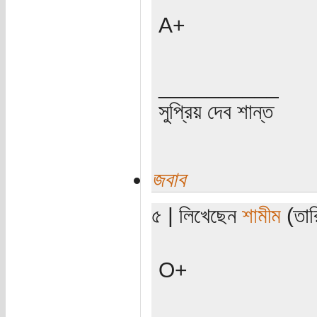
A+
__________
সুপ্রিয় দেব শান্ত
জবাব
৫ | লিখেছেন
শামীম
(তারি
O+