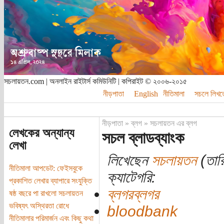
সচলায়তন.com | অনলাইন রাইটার্স কমিউনিটি | কপিরাইট © ২০০৬-২০১৫
নীড়পাতা
English
নীতিমালা
সচলে লিখত
নীড়পাতা
»
ব্লগ
»
সচলায়তন এর ব্লগ
লেখকের অন্যান্য
সচল ব্লাডব্যাংক
লেখা
লিখেছেন
সচলায়তন
(তার
নীতিমালা আপডেট: ফেইসবুকে
ক্যাটেগরি:
প্রকাশিত লেখার ব্যাপারে সংযুক্তি
ব্লগরব্লগর
ষষ্ঠ বছরে পা রাখলো সচলায়তন
ভবিষ্যৎ অস্থিরতা রোধে
bloodbank
নীতিমালার পরিমার্জন এবং কিছু কথা