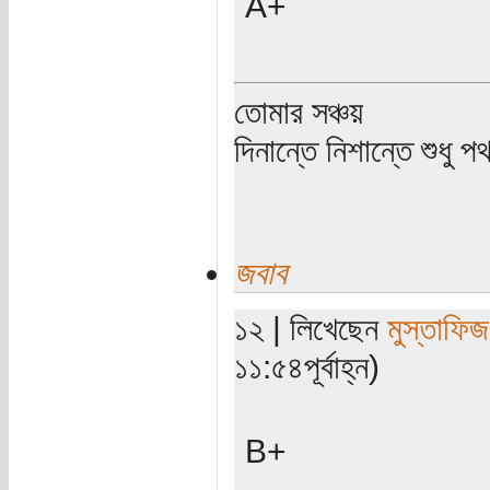
A+
তোমার সঞ্চয়
দিনান্তে নিশান্তে শুধু 
জবাব
১২ | লিখেছেন
মুস্তাফিজ
১১:৫৪পূর্বাহ্ন)
B+