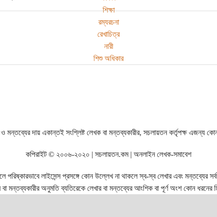
শিক্ষা
রম্যরচনা
রেখাচিত্র
নারী
শিশু অধিকার
ও মন্তব্যের দায় একান্তই সংশ্লিষ্ট লেখক বা মন্তব্যকারীর, সচলায়তন কর্তৃপক্ষ এজন্য কো
কপিরাইট © ২০০৬-২০২০ | সচলায়তন.কম | অনলাইন লেখক-সমাবেশ
রিষ্কারভাবে লাইসেন্স প্রসঙ্গে কোন উল্লেখ না থাকলে স্ব-স্ব লেখার এবং মন্তব্যের সর্বস্ব
বা মন্তব্যকারীর অনুমতি ব্যতিরেকে লেখার বা মন্তব্যের আংশিক বা পূর্ণ অংশ কোন ধরনের মি