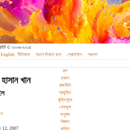
পিরাইট © ২০০৬-২০১৫
English
নীতিমালা
সচলে লিখতে হলে
প্রোফাইল
প্রবেশ
গল্প
 হাসান খান
ভ্রমণ
রাজনীতি
ইল
প্রযুক্তি
মুক্তিযুদ্ধ
খেলাধুলা
নে
অনুবাদ
বিজ্ঞান
y 12, 2007
কবিতা