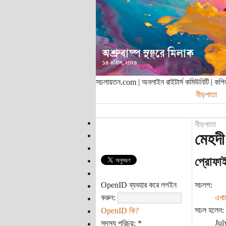
সচলায়তন.com | অনলাইন রাইটার্স কমিউনিটি | ক
নীড়পাতা
নীড়পাতা
মেহদী
প্রোফা
OpenID ব্যবহার করে লগইন
সচলগ:
করুন:
এখা
সচল হলেন:
OpenID কি?
Jul
সদস্য পরিচয়:
*