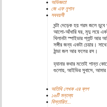
অভিজ্ঞতা
জে এফ নুশান
সববয়সী
ঘন্টা দেড়েক হয় গরম জলে ডুব
আলো-আঁধারি ঘর, মৃদু লয়ে এক
খিলানটা স্পাইডার প্লান্ট আর
সঙ্গীর জন্য একটা চেয়ার। সাথ
ঠান্ডা জল আর ফলের রস।
হ্যানার কথার মতোই শান্ত কো
গুলোয়, আইভির সুবাসে, আমার 
অতিথি লেখক এর ব্লগ
১৬টি মন্তব্য
বিস্তারিত...