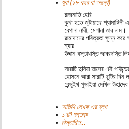
যুবা (১৮ বছর বা তদুর্দ্ধ)
রাজনাতি হেরি
কুথা হতে জুটায়াছে শ্যামাঙ্গিনী এক
বেগানা নারী, মেগানা তার নাম।
রামাদানের পবিত্রতা ক্ষুন্ন করে
ন্যায়
উদ্দাম ধস্তাধস্তি জাবরদস্তি লি
সারাটি দুনিয়া তাদের এই পাউন্
হোসনে আরা সারাটি ছুটির দিন
বেন্ডুইথ পুড়াইয়া দেখিল উহাদে
অতিথি লেখক এর ব্লগ
১৭টি মন্তব্য
বিস্তারিত...