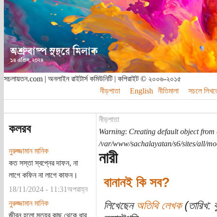
সচলায়তন.com | অনলাইন রাইটার্স কমিউনিটি | কপিরাইট © ২০০৬-২০১৫
নীড়পাতা
English
নীতিমালা
সচলে লিখত
নীড়পাতা
কলরব
Warning
:
Creating default object from
/var/www/sachalayatan/s6/sites/all/m
নুরুজ্জামান মানিক
নারী
কত সস্তা স্বপ্নের দাফন, না
লাগে কফিন না লাগে কাফন।
বানানই কি সব?
18/11/2024 - 11:31অপরাহ্ন
নুরুজ্জামান মানিক
লিখেছেন
অতিথি লেখক
(তারিখ: ব
জীবন হলো মৃত্যুর কাছ থেকে ধার