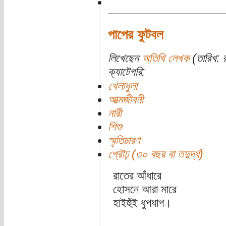
পাপের ফুটবল
লিখেছেন
অতিথি লেখক
(তারিখ: 
ক্যাটেগরি:
খেলাধুলা
আত্মজীবনী
নারী
শিশু
স্মৃতিচারণ
প্রৌঢ় (৩০ বছর বা তদুর্দ্ধ)
রাতের আঁধারে
হোসনে আরা মারে
হাইহুঁই ধুপধাপ।