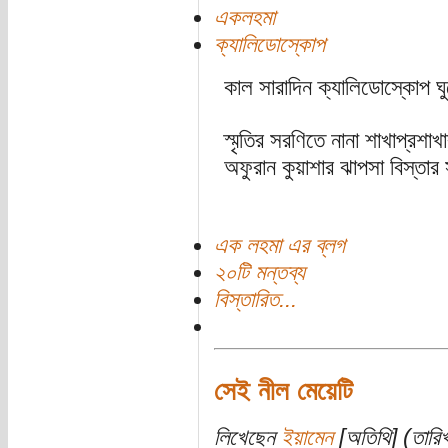
একলহমা
ক্যালিডোস্কোপ
কাল সারাদিন ক্যালিডোস্কোপ ঘ
স্মৃতির সরণিতে নানা শাখাপ্রশ
অফুরান কুয়াশার ঝাপসা বিস্তার
এক লহমা এর ব্লগ
২০টি মন্তব্য
বিস্তারিত...
সেই নীল মেয়েটি
লিখেছেন
ইয়ামেন
[অতিথি] (তারিখ