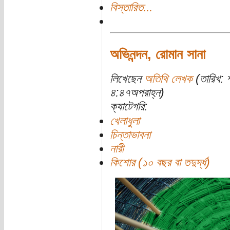
বিস্তারিত...
অভিনন্দন, রোমান সানা
লিখেছেন
অতিথি লেখক
(তারিখ: 
৪:৪৭অপরাহ্ন)
ক্যাটেগরি:
খেলাধুলা
চিন্তাভাবনা
নারী
কিশোর (১০ বছর বা তদুর্দ্ধ)