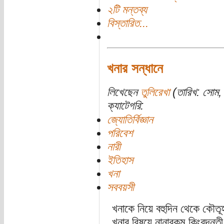
২টি মন্তব্য
বিস্তারিত...
খনার সন্ধানে
লিখেছেন
তুলিরেখা
(তারিখ: সোম, 
ক্যাটেগরি:
জ্যোতির্বিজ্ঞান
পরিবেশ
নারী
ইতিহাস
খনা
সববয়সী
খনাকে নিয়ে বহুদিন থেকে কৌ
খনার বিষয়ে নানারকম কিংবদন্