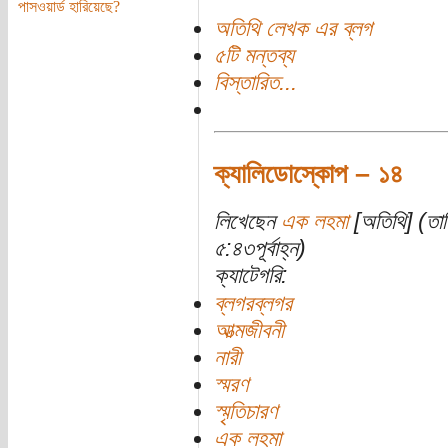
পাসওয়ার্ড হারিয়েছে?
অতিথি লেখক এর ব্লগ
৫টি মন্তব্য
বিস্তারিত...
ক্যালিডোস্কোপ – ১৪
লিখেছেন
এক লহমা
[অতিথি] (তার
৫:৪৩পূর্বাহ্ন)
ক্যাটেগরি:
ব্লগরব্লগর
আত্মজীবনী
নারী
স্মরণ
স্মৃতিচারণ
এক লহমা