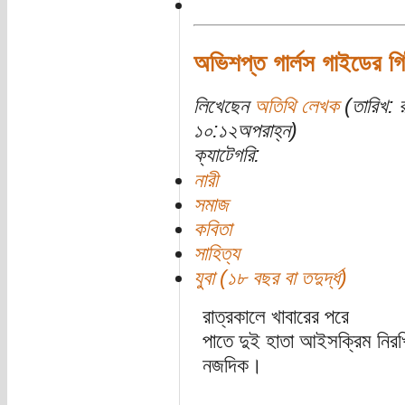
অভিশপ্ত গার্লস গাইডের গি
লিখেছেন
অতিথি লেখক
(তারিখ: 
১০:১২অপরাহ্ন)
ক্যাটেগরি:
নারী
সমাজ
কবিতা
সাহিত্য
যুবা (১৮ বছর বা তদুর্দ্ধ)
রাত্রকালে খাবারের পরে
পাতে দুই হাতা আইসক্রিম নিরখিয
নজদিক।