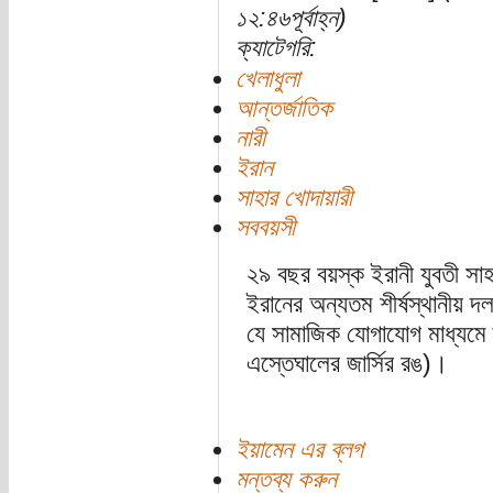
১২:৪৬পূর্বাহ্ন)
ক্যাটেগরি:
খেলাধুলা
আন্তর্জাতিক
নারী
ইরান
সাহার খোদায়ারী
সববয়সী
২৯ বছর বয়স্ক ইরানী যুবতী স
ইরানের অন্যতম শীর্ষস্থানীয়
যে সামাজিক যোগাযোগ মাধ্যমে তা
এস্তেঘালের জার্সির রঙ)।
ইয়ামেন এর ব্লগ
মন্তব্য করুন