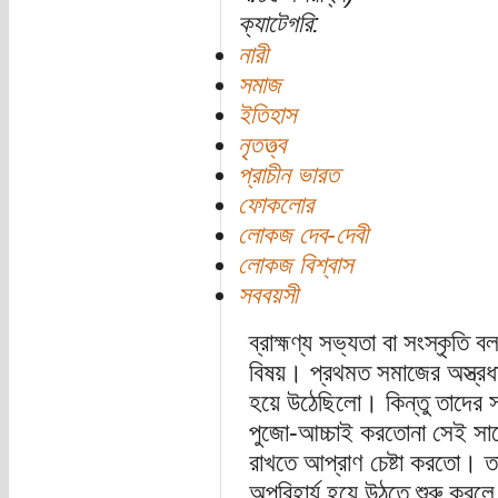
ক্যাটেগরি:
নারী
সমাজ
ইতিহাস
নৃতত্ত্ব
প্রাচীন ভারত
ফোকলোর
লোকজ দেব-দেবী
লোকজ বিশ্বাস
সববয়সী
ব্রাহ্মণ্য সভ্যতা বা সংস্কৃতি ব
বিষয়। প্রথমত সমাজের অস্ত্রধা
হয়ে উঠেছিলো। কিন্তু তাদের সহা
পুজো-আচ্চাই করতোনা সেই সাথে
রাখতে আপ্রাণ চেষ্টা করতো। ত
অপরিহার্য হয়ে উঠতে শুরু করলে