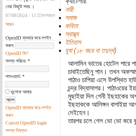
ক্যাটেগরি:
নেয়া কিছুটা সময় ।
নারী
07/08/2024 - 11:53অপরাহ্ন
সমাজ
আরও
কবিতা
স্বাস্থ্য
OpenID ব্যবহার করে লগইন
ইতিহাস
করুন:
যুবা (১৮ বছর বা তদুর্দ্ধ)
OpenID কি?
সদস্য পরিচয়:
*
আলামিন ভাতের হোটেল পারে প
চাবাইতেছিনু পান। তখন অকস্মা
পাসওয়ার্ড:
*
পাঠাও চাপিয়া এসে উপস্থিত হাউ
চন্দ্র বিদ্যাসাগর। পাঠাওয়ের 
ভুলোনা আমায়
মুছাইয়া দিল গেনী ইছহাকের অশ
ইছহাককে আলিঙ্গন বাগাইয়া আগাই
OpenID ব্যবহার করে লগইন
দেইহেন।
করুন
তারপর চলে গেল ভো ভো করে ক
Cancel OpenID login
সদস্য নিবন্ধন