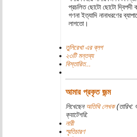
প্রচলিত ছোটো ছোটো দ্বিপদী কব
গণনা ইত্যাদি নানাধরণের ব্যাপা
লাগতো।
তুলিরেখা এর ব্লগ
২৩টি মন্তব্য
বিস্তারিত...
আমার প্রকৃত জন্ম
লিখেছেন
অতিথি লেখক
(তারিখ: শ
ক্যাটেগরি:
নারী
স্মৃতিচারণ