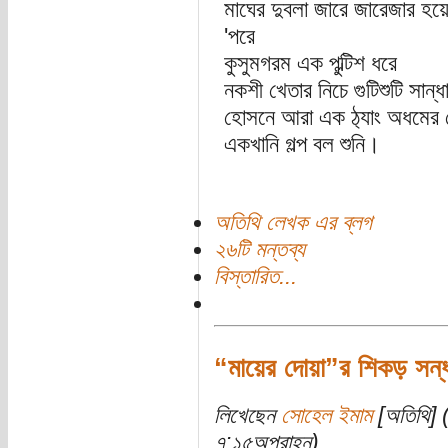
মাঘের দুবলা জারে জারেজার হয়ে
'পরে
কুসুমগরম এক পুল্টিশ ধরে
নকশী খেতার নিচে গুটিশুটি সান্ধ
হোসনে আরা এক ঠ‍্যাং অধমের কো
একখানি গল্প বল শুনি।
অতিথি লেখক এর ব্লগ
২৬টি মন্তব্য
বিস্তারিত...
“মায়ের দোয়া”র শিকড় সন্ধানে
লিখেছেন
সোহেল ইমাম
[অতিথি] (
৭:১৫অপরাহ্ন)