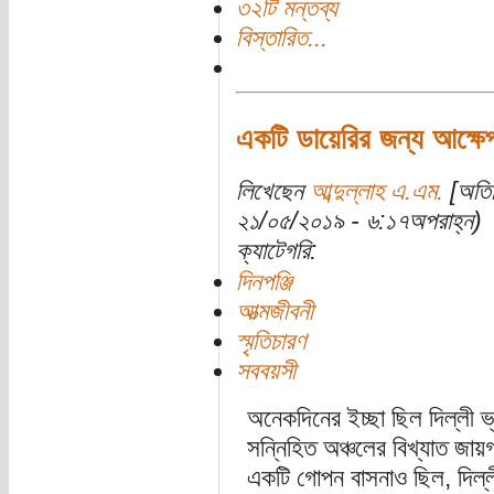
৩২টি মন্তব্য
বিস্তারিত...
একটি ডায়েরির জন্য আক্ষে
লিখেছেন
আব্দুল্লাহ এ.এম.
[অতিথি
২১/০৫/২০১৯ - ৬:১৭অপরাহ্ন)
ক্যাটেগরি:
দিনপঞ্জি
আত্মজীবনী
স্মৃতিচারণ
সববয়সী
অনেকদিনের ইচ্ছা ছিল দিল্লী 
সন্নিহিত অঞ্চলের বিখ্যাত জা
একটি গোপন বাসনাও ছিল, দিল্লী