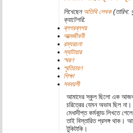
লিখেছেন
অতিথি লেখক
(তারিখ: ব
ক্যাটেগরি:
ব্লগরব্লগর
আত্মজীবনী
রম্যরচনা
স্যাটায়ার
স্মরণ
স্মৃতিচারণ
শিক্ষা
সববয়সী
আমাদের স্কুল ছিলো এক আজব মজ
চরিত্রের যেমন অভাব ছিল না। 
মেধাদীপ্ত কর্মকান্ড লিখতে গেল
তাই বিস্তারিত প্রসঙ্গ থাক। আজ
টুকিটাকি।