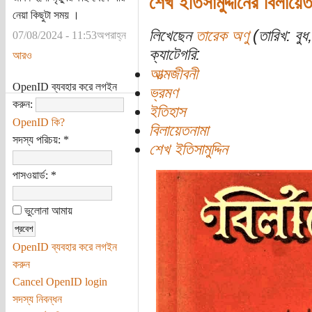
শেখ ইতিসামুদ্দীনের বিলায়েত
নেয়া কিছুটা সময় ।
লিখেছেন
তারেক অণু
(তারিখ: বু
07/08/2024 - 11:53অপরাহ্ন
ক্যাটেগরি:
আরও
আত্মজীবনী
OpenID ব্যবহার করে লগইন
ভ্রমণ
করুন:
ইতিহাস
OpenID কি?
বিলায়েতনামা
সদস্য পরিচয়:
*
শেখ ইতিসামুদ্দিন
পাসওয়ার্ড:
*
ভুলোনা আমায়
OpenID ব্যবহার করে লগইন
করুন
Cancel OpenID login
সদস্য নিবন্ধন