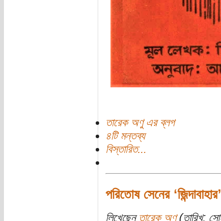
তারেক অণু এর ব্লগ
৪টি মন্তব্য
বিস্তারিত...
পরিতোষ সেনের ‘জিন্দাবাহার
লিখেছেন
তারেক অণু
(তারিখ: সো