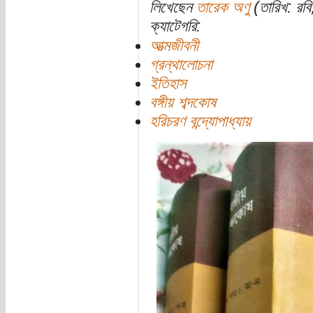
লিখেছেন
তারেক অণু
(তারিখ: রবি
ক্যাটেগরি:
আত্মজীবনী
গ্রন্থালোচনা
ইতিহাস
বঙ্গীয় শব্দকোষ
হরিচরণ বন্দ্যোপাধ্যায়