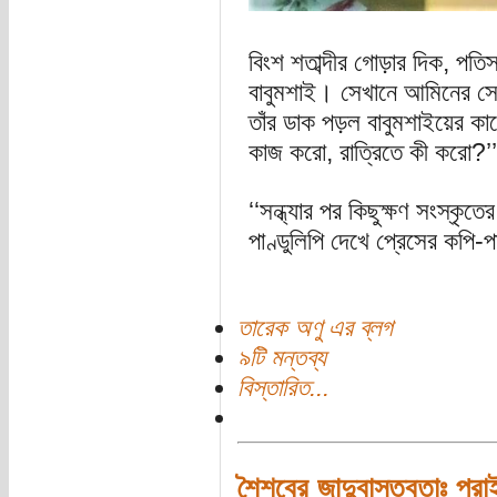
বিংশ শতাব্দীর গোড়ার দিক, প
বাবুমশাই। সেখানে আমিনের সে
তাঁর ডাক পড়ল বাবুমশাইয়ের কা
কাজ করো, রাত্রিতে কী করো?’’
‘‘সন্ধ্যার পর কিছুক্ষণ সংস্ক
পাণ্ডুলিপি দেখে প্রেসের কপি-পা
তারেক অণু এর ব্লগ
৯টি মন্তব্য
বিস্তারিত...
শৈশবের জাদুবাস্তবতাঃ প্রাই