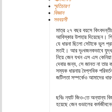
স্মৃতিচারণ
বিজ্ঞান
সববয়সী
মাত্র ২৭ বছর বয়সে কিংবদন্
আবিস্কার উপহার দিয়েছেন। শিম
যে ধারনা ছিলো সেটাকে ভুল প্
মতই। আর দূঃখজনকভাবে যুদ্ধ
নিয়ে জেন যখন এস এস কেনিয়া ক
দেবার জন্য, সে জানত না তার কা
সম্যক ধারনায় বৈপ্লবিক পরিবর্ত
জটিলতা সম্পর্কেও আমাদের ধা
ছবিঃ ন্যাট জিও-তে অন্যান্য বিজ
হয়েছে জেন গুডালের কর্মজীবন