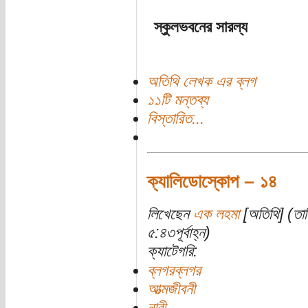
স্কুলভবনের সারল্য
অতিথি লেখক এর ব্লগ
১১টি মন্তব্য
বিস্তারিত...
ক্যালিডোস্কোপ – ১৪
লিখেছেন
এক লহমা
[অতিথি] (তার
৫:৪৩পূর্বাহ্ন)
ক্যাটেগরি:
ব্লগরব্লগর
আত্মজীবনী
নারী