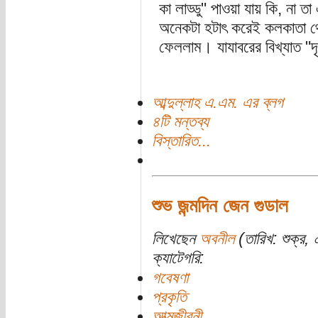
কা লাড্ডু" পাওয়া যায় কি, না ত
অনেকটা হটাৎ করেই কলকাতা থেক
ফেললাম। যাযাবরের বিখ্যাত "দৃষ্
আব্দুল্লাহ এ.এম. এর ব্লগ
৪টি মন্তব্য
বিস্তারিত...
শুভ জন্মদিন জেন গুডাল
লিখেছেন
অবনীল
(তারিখ: শুক্র, 
ক্যাটেগরি:
গবেষণা
প্রকৃতি
আত্মজীবনী