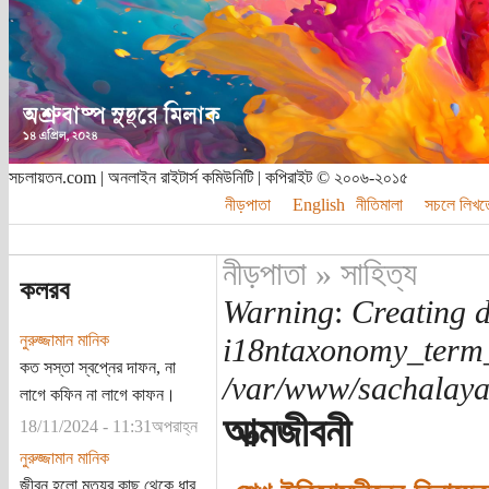
সচলায়তন.com | অনলাইন রাইটার্স কমিউনিটি | কপিরাইট © ২০০৬-২০১৫
নীড়পাতা
English
নীতিমালা
সচলে লিখত
নীড়পাতা
»
সাহিত্য
কলরব
Warning
:
Creating d
নুরুজ্জামান মানিক
i18ntaxonomy_term
কত সস্তা স্বপ্নের দাফন, না
/var/www/sachalayat
লাগে কফিন না লাগে কাফন।
আত্মজীবনী
18/11/2024 - 11:31অপরাহ্ন
নুরুজ্জামান মানিক
জীবন হলো মৃত্যুর কাছ থেকে ধার