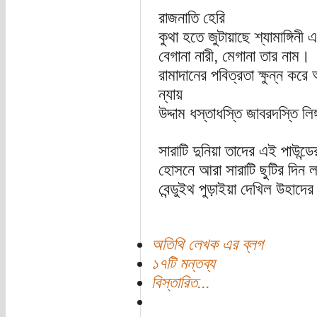
রাজনাতি হেরি
কুথা হতে জুটায়াছে শ্যামাঙ্গিনী এক
বেগানা নারী, মেগানা তার নাম।
রামাদানের পবিত্রতা ক্ষুন্ন করে
ন্যায়
উদ্দাম ধস্তাধস্তি জাবরদস্তি লি
সারাটি দুনিয়া তাদের এই পাউন্
হোসনে আরা সারাটি ছুটির দিন
বেন্ডুইথ পুড়াইয়া দেখিল উহাদে
অতিথি লেখক এর ব্লগ
১৭টি মন্তব্য
বিস্তারিত...