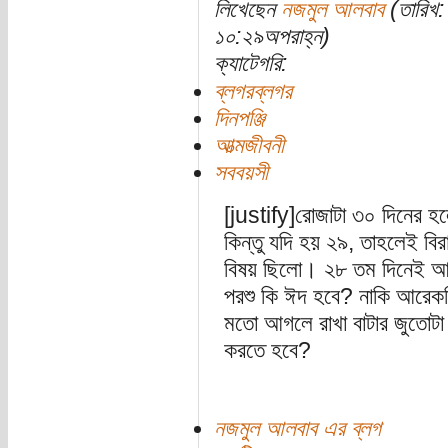
লিখেছেন
নজমুল আলবাব
(তারিখ:
১০:২৯অপরাহ্ন)
ক্যাটেগরি:
ব্লগরব্লগর
দিনপঞ্জি
আত্মজীবনী
সববয়সী
[justify]রোজাটা ৩০ দিনের
কিন্তু যদি হয় ২৯, তাহলেই বি
বিষয় ছিলো। ২৮ তম দিনেই আ
পরশু কি ঈদ হবে? নাকি আরেকদি
মতো আগলে রাখা বাটার জুতোটা 
করতে হবে?
নজমুল আলবাব এর ব্লগ