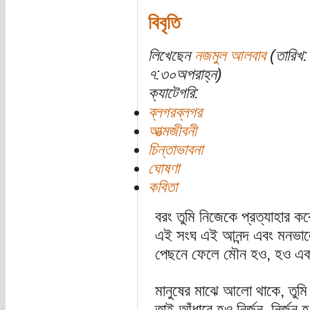
বিবৃতি
লিখেছেন
নজমুল আলবাব
(তারিখ:
৭:৩০অপরাহ্ন)
ক্যাটেগরি:
ব্লগরব্লগর
আত্মজীবনী
চিন্তাভাবনা
ঘোষণা
কবিতা
বরং তুমি নিজেকে প্রত্যাহার 
এই সংঘ এই আনন্দ এবং মনভা
পেছনে ফেলে মৌন হও, হও এ
মানুষের মাঝে আলো থাকে, তুমি
তাই আঁধারে হও নির্জন, নির্জন