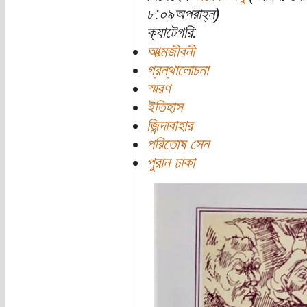
৮:০৯অপরাহ্ন)
ক্যাটেগরি:
আত্মজীবনী
গ্রন্থালোচনা
স্মরণ
ইতিহাস
জিন্দাবাহার
পরিতোষ সেন
পুরান ঢাকা