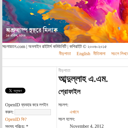
সচলায়তন.com | অনলাইন রাইটার্স কমিউনিটি | কপিরাইট © ২০০৬-২০১৫
নীড়পাতা
English
নীতিমালা
সচলে লিখত
নীড়পাতা
আব্দুল্লাহ এ.এম.
প্রোফাইল
OpenID ব্যবহার করে লগইন
সচলগ:
করুন:
এখানে
সচল হলেন:
OpenID কি?
November 4, 2012
সদস্য পরিচয়:
*