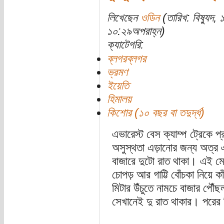
লিখেছেন
ওডিন
(তারিখ: বিষ্যুদ
১০:২৯অপরাহ্ন)
ক্যাটেগরি:
ব্লগরব্লগর
ভ্রমণ
ইয়েতি
হিমালয়
কিশোর (১০ বছর বা তদুর্দ্ধ)
এভারেস্ট বেস ক্যাম্প ট্রেকে 
অসুস্থতা এড়ানোর জন্য অত্র 
বাজারে দুটো রাত থাকা। এই মে 
চোপড় আর গাট্টি বোঁচকা নিয়ে
মিটার উঁচুতে নামচে বাজার পৌঁছ
সেখানেই দু রাত থাকার। পরের 