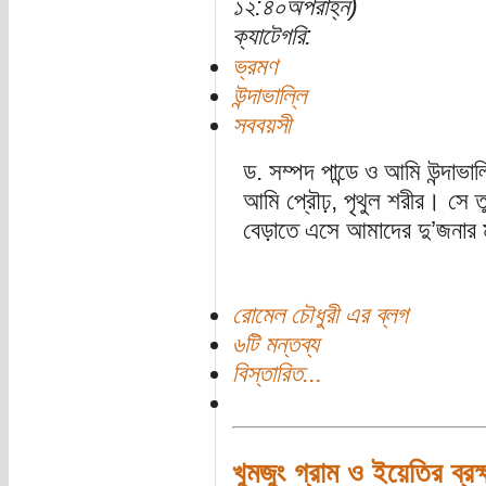
১২:৪০অপরাহ্ন)
ক্যাটেগরি:
ভ্রমণ
উন্দাভাল্লি
সববয়সী
ড. সম্পদ পান্ডে ও আমি উন্দাভ
আমি প্রৌঢ়, পৃথুল শরীর। সে ত
বেড়াতে এসে আমাদের দু’জনার 
রোমেল চৌধুরী এর ব্লগ
৬টি মন্তব্য
বিস্তারিত...
খুমজুং গ্রাম ও ইয়েতির ব্রহ্