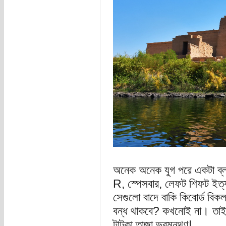
অনেক অনেক যুগ পরে একটা ব্
R, স্পেসবার, লেফট শিফট ইত্য
সেগুলো বাদে বাকি কিবোর্ড বি
বন্ধ থাকবে? কখনোই না। তাই
টাটকা তাজা ভ্রমন্থণ!