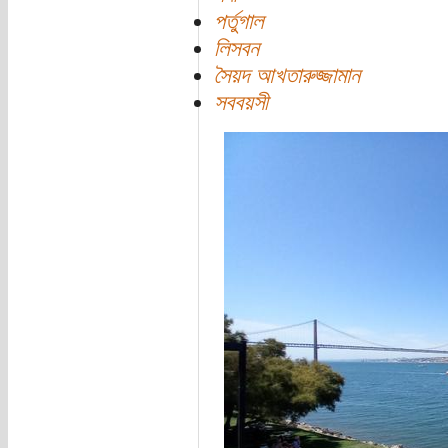
পর্তুগাল
লিসবন
সৈয়দ আখতারুজ্জামান
সববয়সী