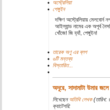
অস্ট্রেলিয়া
পেঙ্গুইন
দক্ষিণ অস্ট্রেলিয়ায় মেলবোর্ন
আইল্যান্ড নামের এক অপূর্ব নৈস
খোঁজে! জি হ্যাঁ, পেঙ্গুইন!
তারেক অণু এর ব্লগ
৬টি মন্তব্য
বিস্তারিত...
অদূরে, সাদামাটা উমার জলে
লিখেছেন
অতিথি লেখক
(তারিখ: র
ক্যাটেগরি: