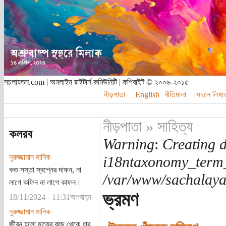
সচলায়তন.com | অনলাইন রাইটার্স কমিউনিটি | কপিরাইট © ২০০৬-২০১৫
নীড়পাতা
English
নীতিমালা
সচলে লিখত
নীড়পাতা
»
সাহিত্য
কলরব
Warning
:
Creating d
নুরুজ্জামান মানিক
i18ntaxonomy_term
কত সস্তা স্বপ্নের দাফন, না
/var/www/sachalayat
লাগে কফিন না লাগে কাফন।
ভ্রমণ
18/11/2024 - 11:31অপরাহ্ন
নুরুজ্জামান মানিক
জীবন হলো মৃত্যুর কাছ থেকে ধার