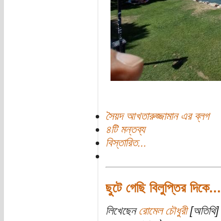
সৈয়দ আখতারুজ্জামান এর ব্লগ
৪টি মন্তব্য
বিস্তারিত...
ছুটে গেছি বিলুপ্তির দিকে...
লিখেছেন
রোমেল চৌধুরী
[অতিথি] 