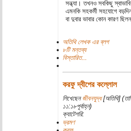
সন্ধ্যা। তখনও সবকিছু স্বাভাব
এমনকি সহকর্মী সহযোগে বড়দিন
বা দুবার ভাবার কোন কারণ ছিল
অতিথি লেখক এর ব্লগ
৮টি মন্তব্য
বিস্তারিত...
করফু দ্বীপের কল্লোল
লিখেছেন
জীবনযুদ্ধ
[অতিথি] (তার
১১:১৮পূর্বাহ্ন)
ক্যাটেগরি:
ভ্রমণ
করফু