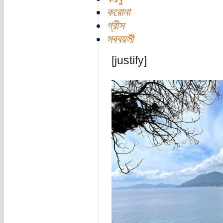
করোনা
গ্রীস
সববয়সী
[justify]