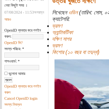
উত্তর খুঁজতে দক্ষিণে
নেয়া কিছুটা সময় ।
লিখেছেন
ওডিন
(তারিখ: সোম, ০
07/08/2024 - 11:53অপরাহ্ন
ক্যাটেগরি:
আরও
ভ্রমণ
OpenID ব্যবহার করে লগইন
অ্যান্টার্কটিকা
করুন:
দক্ষিণ সাগর
OpenID কি?
ভ্রমণ
সদস্য পরিচয়:
*
কিশোর (১০ বছর বা তদুর্দ্ধ)
পাসওয়ার্ড:
*
ভুলোনা আমায়
OpenID ব্যবহার করে লগইন
করুন
Cancel OpenID login
সদস্য নিবন্ধন