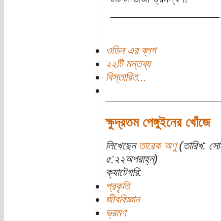
_________________
ওডিন এর ব্লগ
২২টি মন্তব্য
বিস্তারিত...
ক্ষুদ্রতম পেঙ্গুইনের খোঁজে
লিখেছেন
তারেক অণু
(তারিখ: সো
৫:২২অপরাহ্ন)
ক্যাটেগরি:
প্রকৃতি
জীববিজ্ঞান
ভ্রমণ