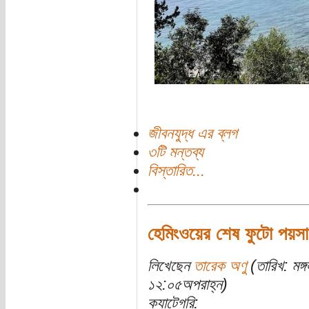
জীবনযুদ্ধ এর ব্লগ
৩টি মন্তব্য
বিস্তারিত...
হেমিংওয়ের শেষ ফুটো পয়সা
লিখেছেন
তারেক অণু
(তারিখ: মঙ্
১২:০৫অপরাহ্ন)
ক্যাটেগরি: