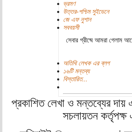
ভ্রমণ
উত্তর-পশ্চিম সুইডেনে
জে এফ নুশান
সববয়সী
সেবার গ্রীষ্মে আমরা গেলাম আ
অতিথি লেখক এর ব্লগ
১৬টি মন্তব্য
বিস্তারিত...
প্রকাশিত লেখা ও মন্তব্যের দায় 
সচলায়তন কর্তৃপক্