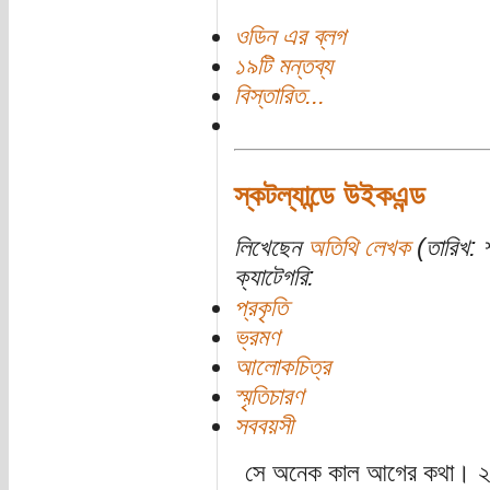
ওডিন এর ব্লগ
১৯টি মন্তব্য
বিস্তারিত...
স্কটল্যান্ডে উইকএন্ড
লিখেছেন
অতিথি লেখক
(তারিখ: শ
ক্যাটেগরি:
প্রকৃতি
ভ্রমণ
আলোকচিত্র
স্মৃতিচারণ
সববয়সী
সে অনেক কাল আগের কথা। ২০১৭