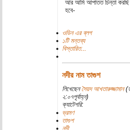
আর আমি আপাতত চিন্তা করছি আ
হবে-
ওডিন এর ব্লগ
১টি মন্তব্য
বিস্তারিত...
নদীর নাম তাগুশ
লিখেছেন
সৈয়দ আখতারুজ্জামান
(ত
২:০৭পূর্বাহ্ন)
ক্যাটেগরি:
ভ্রমণ
তাগুশ
নদী