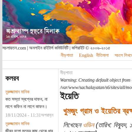
সচলায়তন.com | অনলাইন রাইটার্স কমিউনিটি | কপিরাইট © ২০০৬-২০১৫
নীড়পাতা
English
নীতিমালা
সচলে লিখত
নীড়পাতা
কলরব
Warning
:
Creating default object from
/var/www/sachalayatan/s6/sites/all/m
নুরুজ্জামান মানিক
ইয়েতি
কত সস্তা স্বপ্নের দাফন, না
লাগে কফিন না লাগে কাফন।
খুমজুং গ্রাম ও ইয়েতির ব্রহ্
18/11/2024 - 11:31অপরাহ্ন
নুরুজ্জামান মানিক
লিখেছেন
ওডিন
(তারিখ: বিষ্যুদ
জীবন হলো মৃত্যুর কাছ থেকে ধার