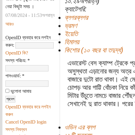
১০:২৯অপরাহ্ন)
নেয়া কিছুটা সময় ।
ক্যাটেগরি:
07/08/2024 - 11:53অপরাহ্ন
ব্লগরব্লগর
আরও
ভ্রমণ
ইয়েতি
OpenID ব্যবহার করে লগইন
হিমালয়
করুন:
কিশোর (১০ বছর বা তদুর্দ্ধ)
OpenID কি?
সদস্য পরিচয়:
*
এভারেস্ট বেস ক্যাম্প ট্রেকে 
অসুস্থতা এড়ানোর জন্য অত্র 
পাসওয়ার্ড:
*
বাজারে দুটো রাত থাকা। এই মে 
চোপড় আর গাট্টি বোঁচকা নিয়ে
ভুলোনা আমায়
মিটার উঁচুতে নামচে বাজার পৌঁছ
সেখানেই দু রাত থাকার। পরের 
OpenID ব্যবহার করে লগইন
করুন
Cancel OpenID login
ওডিন এর ব্লগ
সদস্য নিবন্ধন