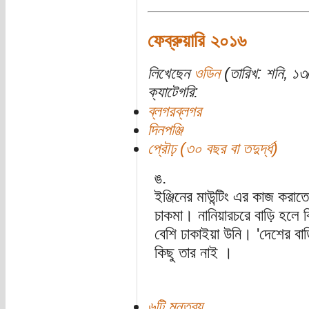
ফেব্রুয়ারি ২০১৬
লিখেছেন
ওডিন
(তারিখ: শনি, ১
ক্যাটেগরি:
ব্লগরব্লগর
দিনপঞ্জি
প্রৌঢ় (৩০ বছর বা তদুর্দ্ধ)
ঙ.
ইঞ্জিনের মাউন্টিং এর কাজ কর
চাকমা। নানিয়ারচরে বাড়ি হলে
বেশি ঢাকাইয়া উনি। 'দেশের বাড়
কিছু তার নাই ।
৬টি মন্তব্য