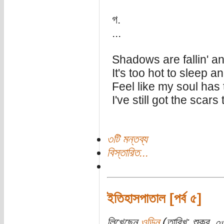
গ.
...
Shadows are fallin' an
It's too hot to sleep a
Feel like my soul has 
I've still got the scars
৩টি মন্তব্য
বিস্তারিত...
ইতিহাসপাতাল [পর্ব ৫]
লিখেছেন
ওডিন
(তারিখ: শুক্র, ০