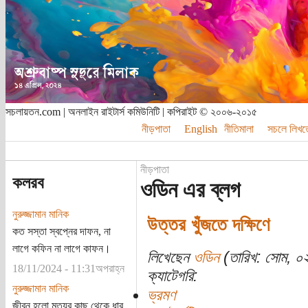
সচলায়তন.com | অনলাইন রাইটার্স কমিউনিটি | কপিরাইট © ২০০৬-২০১৫
নীড়পাতা
English
নীতিমালা
সচলে লিখত
নীড়পাতা
কলরব
ওডিন এর ব্লগ
নুরুজ্জামান মানিক
উত্তর খুঁজতে দক্ষিণে
কত সস্তা স্বপ্নের দাফন, না
লাগে কফিন না লাগে কাফন।
লিখেছেন
ওডিন
(তারিখ: সোম, ০
18/11/2024 - 11:31অপরাহ্ন
ক্যাটেগরি:
নুরুজ্জামান মানিক
ভ্রমণ
জীবন হলো মৃত্যুর কাছ থেকে ধার