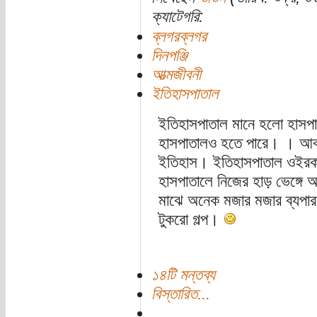
ক্যাটেগরি:
ব্লগরব্লগর
দিনপঞ্জি
আত্মজীবনী
ইতিহাসপাতাল
ইতিহাসপাতাল মানে হলো হাসপা
হাসপাতালও হতে পারে। । আবা
ইতিহাস। ইতিহাসপাতাল ওইরক
হাসপাতালে নিজের হাড় ভেঙ্গে 
মাঝে অনেক মজার মজার ব্যপা
টুকরো গল্প।
১৪টি মন্তব্য
বিস্তারিত...