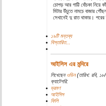
চোপড় আর গাট্টি বোঁচকা নিয়ে
মিটার উঁচুতে নামচে বাজার পৌঁছ
সেখানেই দু রাত থাকার। পরের 
১৯টি মন্তব্য
বিস্তারিত...
আইসিস এর মন্দিরে
লিখেছেন
ওডিন
(তারিখ: রবি, ১
ক্যাটেগরি:
ভ্রমণ
আইসিস
ফিলি