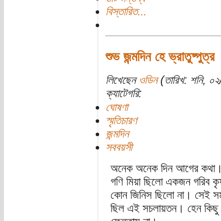
বিস্তারিত...
শুভ জন্মদিন হে ভ্রাতুষ্পুত্র
লিখেছেন
ওডিন
(তারিখ: শনি, ০২
ক্যাটেগরি:
ঘোষণা
স্মৃতিচারণ
জন্মদিন
সববয়সী
অনেক অনেক দিন আগের কথা। 
গণি মিয়া ছিলো একজন গরিব ক
কোন জিনিস ছিলো না। সেই স
ছিল এই সচলায়তন। হেন কিছু 