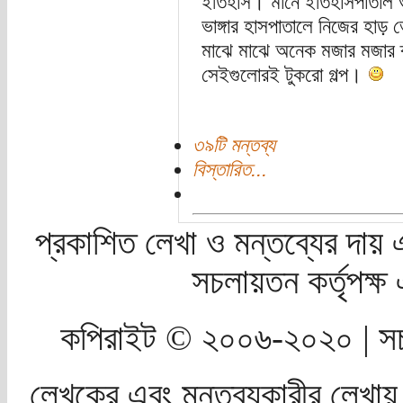
ইতিহাস। মানে ইতিহাসপাতা
ভাঙ্গার হাসপাতালে নিজের হাড় 
মাঝে মাঝে অনেক মজার মজার ব
সেইগুলোরই টুকরো গল্প।
৩৯টি মন্তব্য
বিস্তারিত...
প্রকাশিত লেখা ও মন্তব্যের দায় 
সচলায়তন কর্তৃপক্
কপিরাইট © ২০০৬-২০২০ | সচ
লেখকের এবং মন্তব্যকারীর লেখায়