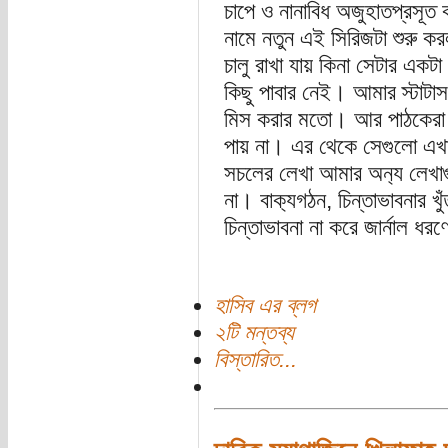
চাপে ও নানাবিধ অজুহাতপ্রসূত 
নামে নতুন এই সিরিজটা শুরু কর
চালু রাখা যায় কিনা সেটার একটা
কিছু পাবার নেই। আমার স্টাটা
মিস করার মতো। আর পাঠকেরা প
পায় না। এর থেকে সেগুলো এখান
সচলের লেখা আমার অন‍্য লেখাগ
না। বাক‍্যগঠন, চিন্তাভাবনার 
চিন্তাভাবনা না করে জার্নাল ধর
হাসিব এর ব্লগ
২টি মন্তব্য
বিস্তারিত...