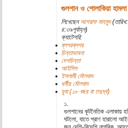
গুলশান ও শোলাকিয়া হামলা
লিখেছেন
আশরাফ মাহমুদ
(তারিখ:
৪:৩৯পূর্বাহ্ন)
ক্যাটেগরি:
ব্লগরব্লগর
চিন্তাভাবনা
দেশচিন্তা
আইসিস
ইসলামী মৌলবাদ
ধর্মীয় মৌলবাদ
যুবা (১৮ বছর বা তদুর্দ্ধ)
১.
গুলশানের কূটনৈতিক এলাকায় হলি 
ঘটলো, যাতে প্রাণ হারালো আই
জন দেশি-বিদেশি নাগরিক, আহত 