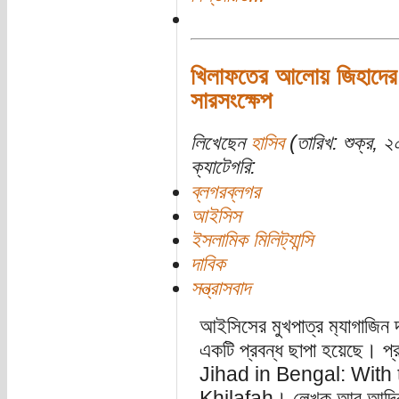
খিলাফতের আলোয় জিহাদের পু
সারসংক্ষেপ
লিখেছেন
হাসিব
(তারিখ: শুক্র, ২০
ক্যাটেগরি:
ব্লগরব্লগর
আইসিস
ইসলামিক মিলিট‍্যান্সি
দাবিক
সন্ত্রাসবাদ
আইসিসের মুখপাত্র ম‍্যাগাজিন 
একটি প্রবন্ধ ছাপা হয়েছে। প
Jihad in Bengal: With 
Khilafah। লেখক আবু আব্দির 