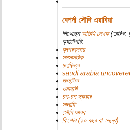
বেপর্দা সৌদি এরাবিয়া
লিখেছেন
অতিথি লেখক
(তারিখ: 
ক্যাটেগরি:
ব্লগরব্লগর
সমসাময়িক
চলচ্চিত্র
saudi arabia uncovere
আইসিস
ওয়াহাবী
চপ-চপ স্কয়ার
সালাফি
সৌদি আরব
কিশোর (১০ বছর বা তদুর্দ্ধ)