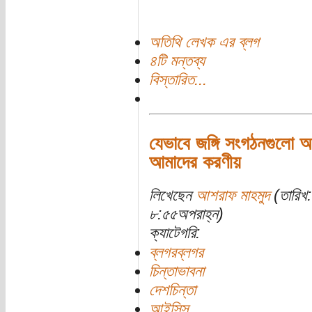
অতিথি লেখক এর ব্লগ
৪টি মন্তব্য
বিস্তারিত...
যেভাবে জঙ্গি সংগঠনগুলো অ
আমাদের করণীয়
লিখেছেন
আশরাফ মাহমুদ
(তারিখ:
৮:৫৫অপরাহ্ন)
ক্যাটেগরি:
ব্লগরব্লগর
চিন্তাভাবনা
দেশচিন্তা
আইসিস