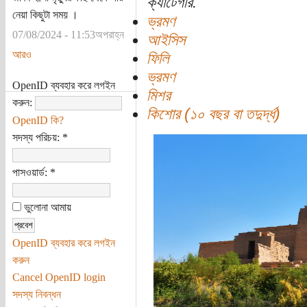
ক্যাটেগরি:
নেয়া কিছুটা সময় ।
ভ্রমণ
07/08/2024 - 11:53অপরাহ্ন
আইসিস
আরও
ফিলি
ভ্রমণ
OpenID ব্যবহার করে লগইন
মিশর
করুন:
কিশোর (১০ বছর বা তদুর্দ্ধ)
OpenID কি?
সদস্য পরিচয়:
*
পাসওয়ার্ড:
*
ভুলোনা আমায়
OpenID ব্যবহার করে লগইন
করুন
Cancel OpenID login
সদস্য নিবন্ধন