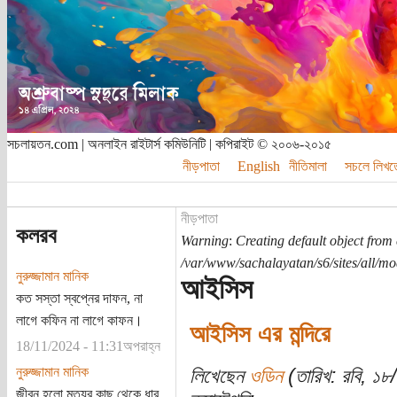
সচলায়তন.com | অনলাইন রাইটার্স কমিউনিটি | কপিরাইট © ২০০৬-২০১৫
নীড়পাতা
English
নীতিমালা
সচলে লিখত
নীড়পাতা
কলরব
Warning
:
Creating default object from
/var/www/sachalayatan/s6/sites/all/m
নুরুজ্জামান মানিক
আইসিস
কত সস্তা স্বপ্নের দাফন, না
লাগে কফিন না লাগে কাফন।
আইসিস এর মন্দিরে
18/11/2024 - 11:31অপরাহ্ন
নুরুজ্জামান মানিক
লিখেছেন
ওডিন
(তারিখ: রবি, ১
জীবন হলো মৃত্যুর কাছ থেকে ধার