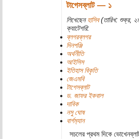
টাগেসব্লাট — ১
লিখেছেন
হাসিব
(তারিখ: শুক্র, 
ক্যাটেগরি:
ব্লগরব্লগর
দিনপঞ্জি
অর্থনীতি
আইসিস
ইতিহাস বিকৃতি
জেএমবি
টাগেসব্লাট
ড. জাফর ইকবাল
দাবিক
নসু ঘোষ
বার্গম‍্যান
সচলের প্রথম দিকে ভোখেনব্লা