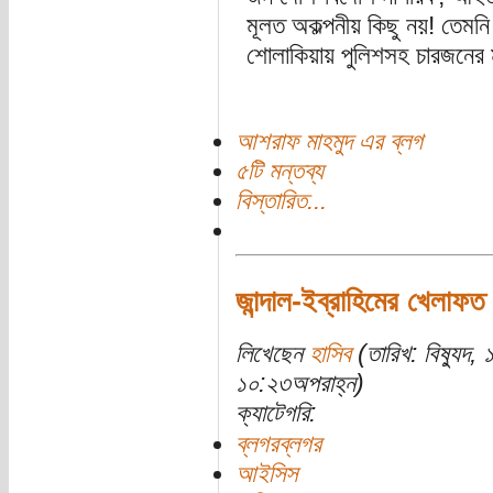
মূলত অকল্পনীয় কিছু নয়! তেমন
শোলাকিয়ায় পুলিশসহ চারজনের ম
আশরাফ মাহমুদ এর ব্লগ
৫টি মন্তব্য
বিস্তারিত...
জান্দাল-ইব্রাহিমের খেলাফ
লিখেছেন
হাসিব
(তারিখ: বিষ্যুদ,
১০:২৩অপরাহ্ন)
ক্যাটেগরি:
ব্লগরব্লগর
আইসিস