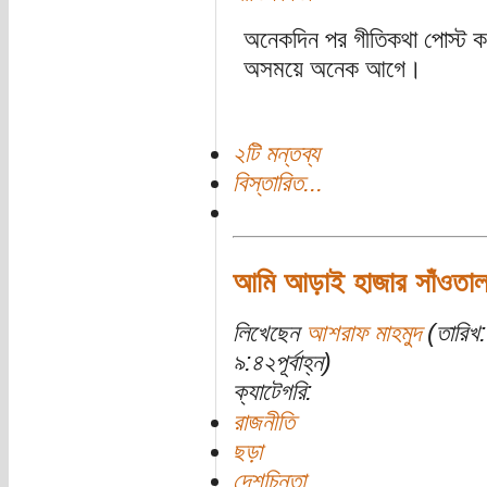
অনেকদিন পর গীতিকথা পোস্ট ক
অসময়ে অনেক আগে।
২টি মন্তব্য
বিস্তারিত...
আমি আড়াই হাজার সাঁওতাল
লিখেছেন
আশরাফ মাহমুদ
(তারিখ
৯:৪২পূর্বাহ্ন)
ক্যাটেগরি:
রাজনীতি
ছড়া
দেশচিন্তা