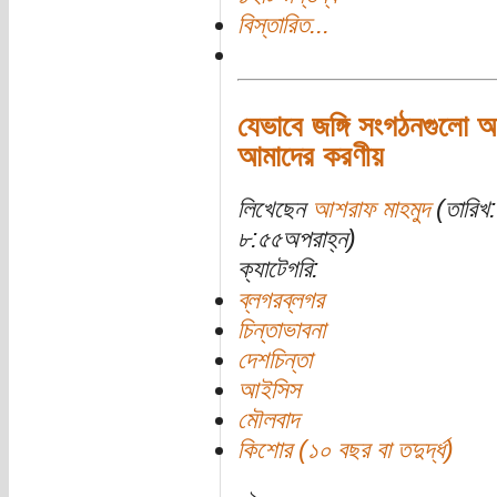
বিস্তারিত...
যেভাবে জঙ্গি সংগঠনগুলো অ
আমাদের করণীয়
লিখেছেন
আশরাফ মাহমুদ
(তারিখ:
৮:৫৫অপরাহ্ন)
ক্যাটেগরি:
ব্লগরব্লগর
চিন্তাভাবনা
দেশচিন্তা
আইসিস
মৌলবাদ
কিশোর (১০ বছর বা তদুর্দ্ধ)