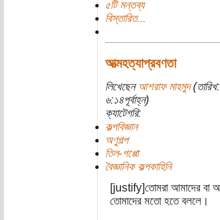
৫টি মন্তব্য
বিস্তারিত...
আত্মহত্যাপ্রবণতা
লিখেছেন
আশরাফ মাহমুদ
(তারিখ:
৬:১৪পূর্বাহ্ন)
ক্যাটেগরি:
কল্পবিজ্ঞান
অণুগল্প
তিল-গপ্পো
বৈজ্ঞানিক কল্পকাহিনি
[justify]তোমরা আমাদের বা 
তোমাদের মতো হতে বললে।