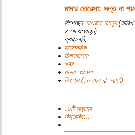
মাদার তেরেসা: সন্ত না শ
লিখেছেন
আশরাফ মাহমুদ
(তারিখ
৪:৩৮অপরাহ্ন)
ক্যাটেগরি:
সমসাময়িক
চিন্তাভাবনা
খবর
মাদার তেরেসা
কিশোর (১০ বছর বা তদুর্দ্ধ)
১৯টি মন্তব্য
বিস্তারিত...