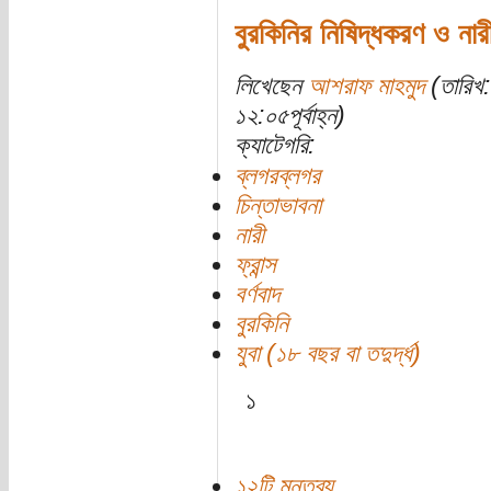
বুরকিনির নিষিদ্ধকরণ ও নারী
লিখেছেন
আশরাফ মাহমুদ
(তারিখ:
১২:০৫পূর্বাহ্ন)
ক্যাটেগরি:
ব্লগরব্লগর
চিন্তাভাবনা
নারী
ফ্রান্স
বর্ণবাদ
বুরকিনি
যুবা (১৮ বছর বা তদুর্দ্ধ)
১
১২টি মন্তব্য