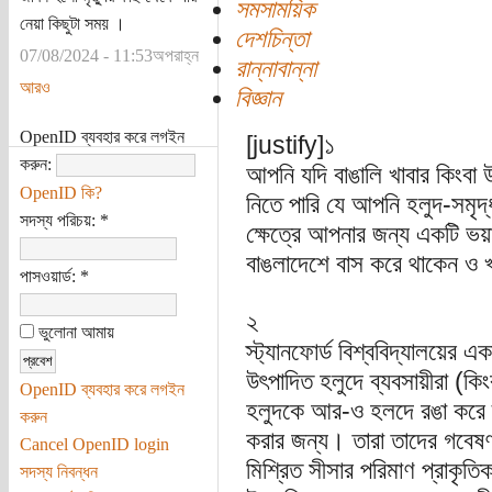
সমসাময়িক
নেয়া কিছুটা সময় ।
দেশচিন্তা
07/08/2024 - 11:53অপরাহ্ন
রান্নাবান্না
আরও
বিজ্ঞান
OpenID ব্যবহার করে লগইন
[justify]১
করুন:
আপনি যদি বাঙালি খাবার কিংবা
OpenID কি?
নিতে পারি যে আপনি হলুদ-সমৃ
সদস্য পরিচয়:
*
ক্ষেত্রে আপনার জন্য একটি ভ
বাঙলাদেশে বাস করে থাকেন ও খ
পাসওয়ার্ড:
*
২
ভুলোনা আমায়
স্ট্যানফোর্ড বিশ্ববিদ্যালয়ের
উৎপাদিত হলুদে ব্যবসায়ীরা (কি
OpenID ব্যবহার করে লগইন
হলুদকে আর-ও হলদে রঙা করে দৃষ্
করুন
করার জন্য। তারা তাদের গবেষণা
Cancel OpenID login
মিশ্রিত সীসার পরিমাণ প্রাকৃতি
সদস্য নিবন্ধন