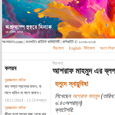
সচলায়তন.com | অনলাইন রাইটার্স কমিউনিটি | কপিরাইট © ২০০৬-২০১৫
নীড়পাতা
English
নীতিমালা
সচলে লিখত
নীড়পাতা
কলরব
আশরাফ মাহমুদ এর ব্ল
নুরুজ্জামান মানিক
হলুদে স্নায়ুবিষ!
কত সস্তা স্বপ্নের দাফন, না
লাগে কফিন না লাগে কাফন।
লিখেছেন
আশরাফ মাহমুদ
(তারিখ:
18/11/2024 - 11:31অপরাহ্ন
৬:৪৩অপরাহ্ন)
নুরুজ্জামান মানিক
ক্যাটেগরি:
জীবন হলো মৃত্যুর কাছ থেকে ধার