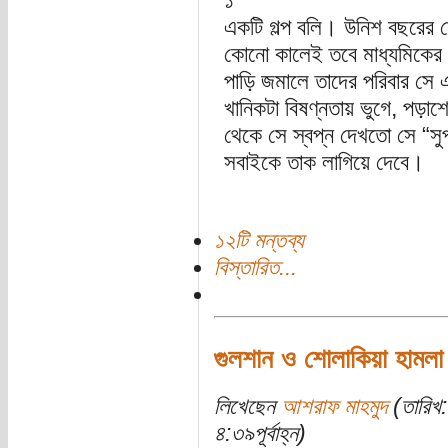
১
একটি গল্প বলি। উনিশ বছরের ত
কোনো কালেই তবে মাধ্যমিকের 
পাড়ি জমালে তাদের পরিবার সে এ
খানিকটা বিষণ্নতায় ভুগে, পড়
থেকে সে স্বপ্ন দেখতো সে “সু
সবাইকে তাক লাগিয়ে দেবে।
১২টি মন্তব্য
বিস্তারিত...
গুলশান ও শোলাকিয়া হামলা
লিখেছেন
আশরাফ মাহমুদ
(তারিখ:
৪:৩৯পূর্বাহ্ন)