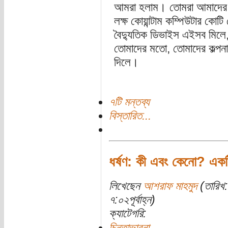
আমরা হলাম। তোমরা আমাদের, মা
লক্ষ কোয়ান্টাম কম্পিউটার কোট
বৈদ্যুতিক ডিভাইস এইসব মিলে, 
তোমাদের মতো, তোমাদের কল্পনা
দিলে।
৭টি মন্তব্য
বিস্তারিত...
ধর্ষণ: কী এবং কেনো? একট
লিখেছেন
আশরাফ মাহমুদ
(তারিখ:
৭:০২পূর্বাহ্ন)
ক্যাটেগরি:
চিন্তাভাবনা