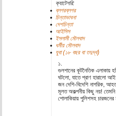
ক্যাটেগরি:
ব্লগরব্লগর
চিন্তাভাবনা
দেশচিন্তা
আইসিস
ইসলামী মৌলবাদ
ধর্মীয় মৌলবাদ
যুবা (১৮ বছর বা তদুর্দ্ধ)
১.
গুলশানের কূটনৈতিক এলাকায় হলি 
ঘটলো, যাতে প্রাণ হারালো আই
জন দেশি-বিদেশি নাগরিক, আহত 
মূলত অকল্পনীয় কিছু নয়! তেমন
শোলাকিয়ায় পুলিশসহ চারজনের ম