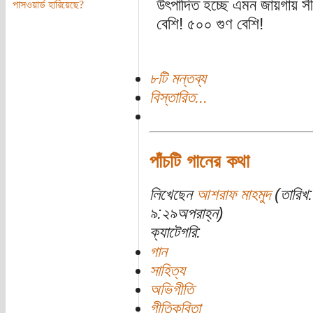
উৎপাদিত হচ্ছে এমন জায়গায় স
পাসওয়ার্ড হারিয়েছে?
বেশি! ৫০০ গুণ বেশি!
৮টি মন্তব্য
বিস্তারিত...
পাঁচটি গানের কথা
লিখেছেন
আশরাফ মাহমুদ
(তারিখ:
৯:২৯অপরাহ্ন)
ক্যাটেগরি:
গান
সাহিত্য
অভিগীতি
গীতিকবিতা