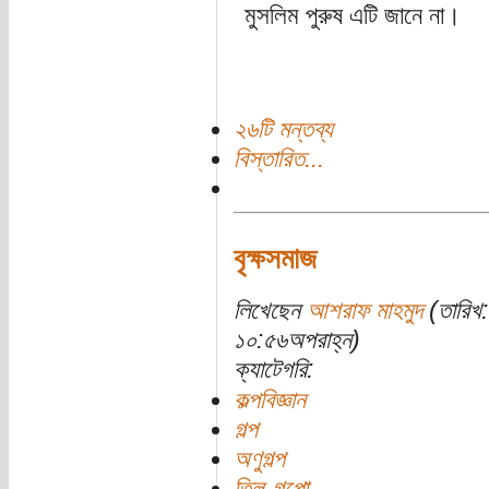
মুসলিম পুরুষ এটি জানে না।
২৬টি মন্তব্য
বিস্তারিত...
বৃক্ষসমাজ
লিখেছেন
আশরাফ মাহমুদ
(তারিখ:
১০:৫৬অপরাহ্ন)
ক্যাটেগরি:
কল্পবিজ্ঞান
গল্প
অণুগল্প
তিল-গপ্পো