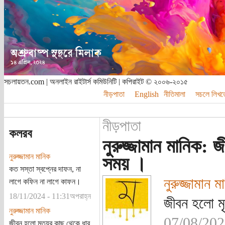
সচলায়তন.com | অনলাইন রাইটার্স কমিউনিটি | কপিরাইট © ২০০৬-২০১৫
নীড়পাতা
English
নীতিমালা
সচলে লিখত
নীড়পাতা
কলরব
নুরুজ্জামান মানিক: 
নুরুজ্জামান মানিক
সময় ।
কত সস্তা স্বপ্নের দাফন, না
নুরুজ্জামান ম
লাগে কফিন না লাগে কাফন।
18/11/2024 - 11:31অপরাহ্ন
জীবন হলো মৃ
নুরুজ্জামান মানিক
07/08/202
জীবন হলো মৃত্যুর কাছ থেকে ধার