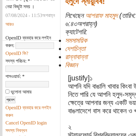
হলুদে স্নায়ুবিষ!
নেয়া কিছুটা সময় ।
লিখেছেন
আশরাফ মাহমুদ
(তারিখ:
07/08/2024 - 11:53অপরাহ্ন
৬:৪৩অপরাহ্ন)
আরও
ক্যাটেগরি:
OpenID ব্যবহার করে লগইন
সমসাময়িক
করুন:
দেশচিন্তা
OpenID কি?
রান্নাবান্না
সদস্য পরিচয়:
*
বিজ্ঞান
পাসওয়ার্ড:
*
[justify]১
আপনি যদি বাঙালি খাবার কিংবা
ভুলোনা আমায়
নিতে পারি যে আপনি হলুদ-সমৃ
ক্ষেত্রে আপনার জন্য একটি ভ
OpenID ব্যবহার করে লগইন
বাঙলাদেশে বাস করে থাকেন ও খ
করুন
Cancel OpenID login
২
সদস্য নিবন্ধন
স্ট্যানফোর্ড বিশ্ববিদ্যালয়ের