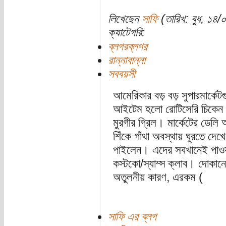
লিখেছেন
সাফি
(তারিখ: বুধ, ১৪/
ক্যাটেগরি:
ব্লগরব্লগর
রান্নাবান্না
সববয়সী
আমেরিকার বড় বড় সুপারমার্কেট
আইটেম হলো রোটিসেরি চিকেন।
মুরগীর গ্রিল। মার্কেটের ডেলি 
শিঁকে গাঁথা অবস্থায় ঘুরতে দ
পাইলেন। এদের সবখানেই পাওয়া
কস্টকো/স্যাম্স ক্লাব। দোকা
অতুলনীয় কারণ, এরকম (
সাফি এর ব্লগ