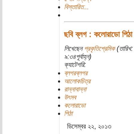
বিস্তারিত...
ছবি ব্লগ : কলোরাডো পিঠ
লিখেছেন
প্রকৃতিপ্রেমিক
(তারিখ:
৯:৩৪পূর্বাহ্ন)
ক্যাটেগরি:
ব্লগরব্লগর
আলোকচিত্র
রান্নাবান্না
উৎসব
কলোরাডো
পিঠা
ডিসেম্বর ২২, ২০১৩