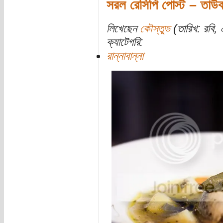
সরল রেসিপি পোস্ট – তাউক
লিখেছেন
কৌস্তুভ
(তারিখ: রবি,
ক্যাটেগরি:
রান্নাবান্না