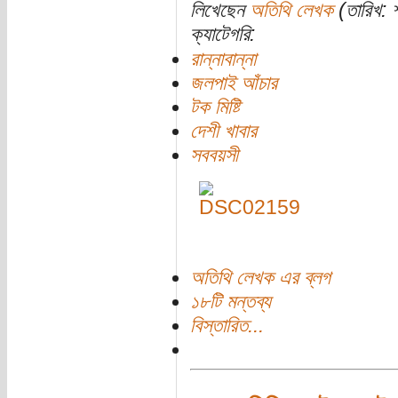
লিখেছেন
অতিথি লেখক
(তারিখ: শ
ক্যাটেগরি:
রান্নাবান্না
জলপাই আঁচার
টক মিষ্টি
দেশী খাবার
সববয়সী
অতিথি লেখক এর ব্লগ
১৮টি মন্তব্য
বিস্তারিত...