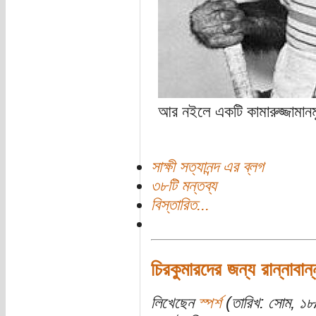
আর নইলে একটি কামারুজ্জামানম
সাক্ষী সত্যানন্দ এর ব্লগ
৩৮টি মন্তব্য
বিস্তারিত...
চিরকুমারদের জন্য রান্নাবান
লিখেছেন
স্পর্শ
(তারিখ: সোম, ১৮