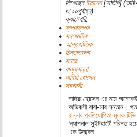
লিখেছেন
ইয়ামেন
[অতিথি] (তারি
৩:০০পূর্বাহ্ন)
ক্যাটেগরি:
ব্লগরব্লগর
সমসাময়িক
আন্তর্জাতিক
চিন্তাভাবনা
সমাজ
রান্নাবান্না
নাদিয়া হোসেন
সববয়সী
নাদিয়া হোসেন এর নাম অনেকেই 
অভিবাসী বাবা-মার সন্তান। 
রান্নার প্রতিযোগিতা-মূলক টিভ
'ন্যাশনাল সুইটহার্টে' পরিনত হ
এক উজ্জ্বল