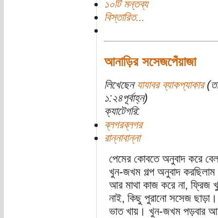
১০টি মন্তব্য
বিস্তারিত...
আনাড়ির সসেজপেঁয়াজা
লিখেছেন
যাযাবর ব্যাকপ্যাকার
(তা
১:২৪পূর্বাহ্ন)
ক্যাটেগরি:
ব্লগরব্লগর
রান্নাবান্না
পেমের কোবতে অনুবাদ করে বেল
খুন-জখম গল্প অনুবাদ করছিলাম 
আর মাথা কাজ করে না, ফ্রিজ খ
নাই, কিছু পুরানো সসেজ ছাড়া
ভাত খায়। খুন-জখম পড়বার আ