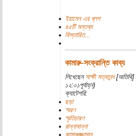
ইয়ামেন এর ব্লগ
৪৫টি মন্তব্য
বিস্তারিত...
কামারু-সংক্রান্তি কাব্য
লিখেছেন
সাক্ষী সত্যানন্দ
[অতিথি] 
১২:০১পূর্বাহ্ন)
ক্যাটেগরি:
ছড়া
স্মরণ
স্মৃতিচারণ
রান্নাবান্না
কামারুজ্জামান