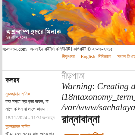
সচলায়তন.com | অনলাইন রাইটার্স কমিউনিটি | কপিরাইট © ২০০৬-২০১৫
নীড়পাতা
English
নীতিমালা
সচলে লিখত
নীড়পাতা
কলরব
Warning
:
Creating d
নুরুজ্জামান মানিক
i18ntaxonomy_term
কত সস্তা স্বপ্নের দাফন, না
/var/www/sachalayat
লাগে কফিন না লাগে কাফন।
রান্নাবান্না
18/11/2024 - 11:31অপরাহ্ন
নুরুজ্জামান মানিক
জীবন হলো মৃত্যুর কাছ থেকে ধার