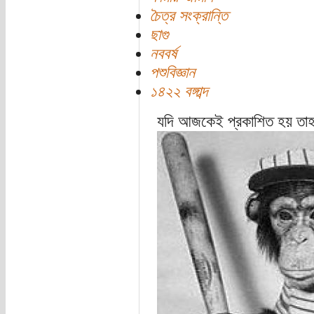
চৈত্র সংক্রান্তি
ছাগু
নববর্ষ
পশুবিজ্ঞান
১৪২২ বঙ্গাব্দ
যদি আজকেই প্রকাশিত হয় তাহলে