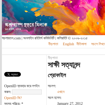
সচলায়তন.com | অনলাইন রাইটার্স কমিউনিটি | কপিরাইট © ২০০৬-২০১৫
নীড়পাতা
English
নীতিমালা
সচলে লিখত
নীড়পাতা
সাক্ষী সত্যানন্দ
প্রোফাইল
OpenID ব্যবহার করে লগইন
সচলগ:
করুন:
এখানে
সচল হলেন:
OpenID কি?
January 27, 2012
সদস্য পরিচয়:
*