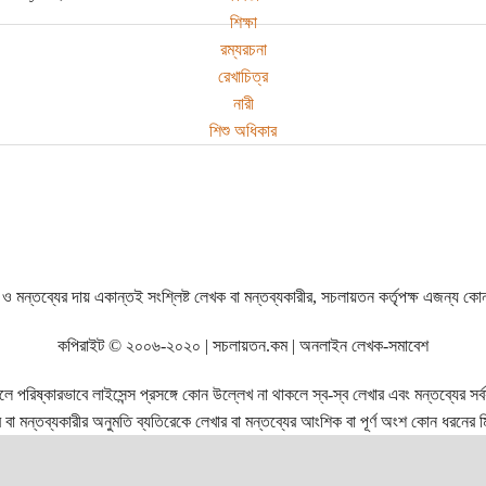
শিক্ষা
রম্যরচনা
রেখাচিত্র
নারী
শিশু অধিকার
ও মন্তব্যের দায় একান্তই সংশ্লিষ্ট লেখক বা মন্তব্যকারীর, সচলায়তন কর্তৃপক্ষ এজন্য কো
কপিরাইট © ২০০৬-২০২০ | সচলায়তন.কম | অনলাইন লেখক-সমাবেশ
রিষ্কারভাবে লাইসেন্স প্রসঙ্গে কোন উল্লেখ না থাকলে স্ব-স্ব লেখার এবং মন্তব্যের সর্বস্ব
বা মন্তব্যকারীর অনুমতি ব্যতিরেকে লেখার বা মন্তব্যের আংশিক বা পূর্ণ অংশ কোন ধরনের মি