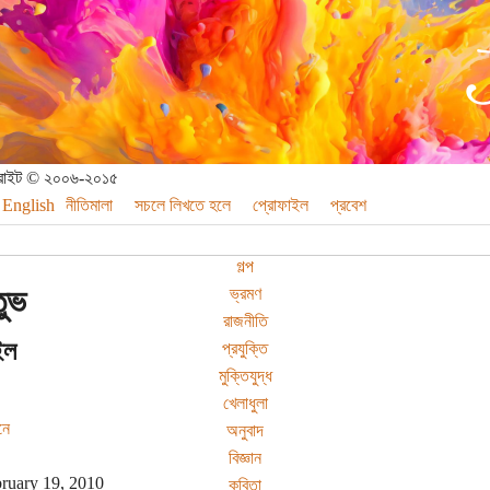
পিরাইট © ২০০৬-২০১৫
English
নীতিমালা
সচলে লিখতে হলে
প্রোফাইল
প্রবেশ
গল্প
ুভ
ভ্রমণ
রাজনীতি
ইল
প্রযুক্তি
মুক্তিযুদ্ধ
খেলাধুলা
নে
অনুবাদ
বিজ্ঞান
ruary 19, 2010
কবিতা