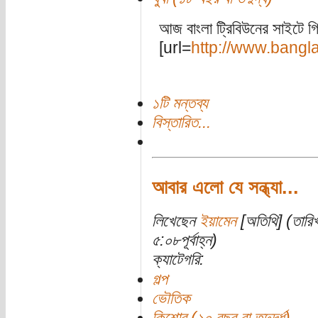
আজ বাংলা ট্রিবিউনের সাইটে 
[url=
http://www.ban
১টি মন্তব্য
বিস্তারিত...
আবার এলো যে সন্ধ্যা...
লিখেছেন
ইয়ামেন
[অতিথি] (তারিখ
৫:০৮পূর্বাহ্ন)
ক্যাটেগরি:
গল্প
ভৌতিক
কিশোর (১০ বছর বা তদুর্দ্ধ)