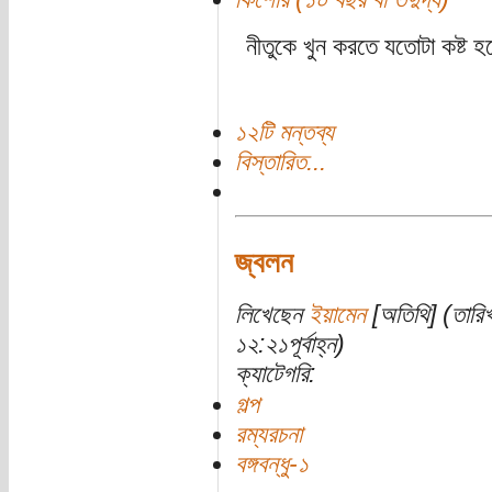
নীতুকে খুন করতে যতোটা কষ্ট 
১২টি মন্তব্য
বিস্তারিত...
জ্বলন
লিখেছেন
ইয়ামেন
[অতিথি] (তারি
১২:২১পূর্বাহ্ন)
ক্যাটেগরি:
গল্প
রম্যরচনা
বঙ্গবন্ধু-১