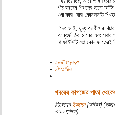
"ছিঃ ছিঃ ছিঃ, আরে ভাই বিচার 
পাঁচ বছরের শিশুদের হাতে 'ফাঁস
ওরা কারা, যারা কোমলমতি শিশু
"দেখ ভাই, যুদ্ধাপরাধীদের বিচা
আন্তর্জাতিক মানের এবং সবার
না ফাইসিটি তো কোন জাতেরই ক
১৮টি মন্তব্য
বিস্তারিত...
খবরের কাগজের পাতা থেকে
লিখেছেন
ইয়ামেন
[অতিথি] (তারি
৩:০৬পূর্বাহ্ন)