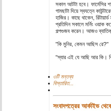
সকাল আটটা হবে। ফার্মেসির শা
গামছাটা দিয়ে স্বযত্নে কাউন্ট
হাজির। কাছে থাকেন, রিটায়ার্
প্রতিদিন সকালে মর্নিং ওয়াক ক
গল্পগুজব করেন। আজও ব্যাতি
"কি মুনির, কেমন আছিস রে?"
"স্যার এই যে আছি আর কি। 
৩টি মন্তব্য
বিস্তারিত...
সংবাদপত্রের আর্কাইভ থেকেঃ ম