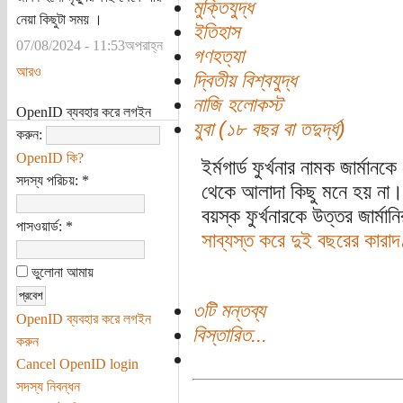
মুক্তিযুদ্ধ
নেয়া কিছুটা সময় ।
ইতিহাস
07/08/2024 - 11:53অপরাহ্ন
গণহত্যা
আরও
দ্বিতীয় বিশ্বযুদ্ধ
নাজি হলোকস্ট
OpenID ব্যবহার করে লগইন
যুবা (১৮ বছর বা তদুর্দ্ধ)
করুন:
OpenID কি?
ইর্মগার্ড ফুর্খনার নামক জার্মান
সদস্য পরিচয়:
*
থেকে আলাদা কিছু মনে হয় না।
বয়স্ক ফুর্খনারকে উত্তর জার্
পাসওয়ার্ড:
*
সাব্যস্ত করে দুই বছরের কারা
ভুলোনা আমায়
৩টি মন্তব্য
OpenID ব্যবহার করে লগইন
বিস্তারিত...
করুন
Cancel OpenID login
সদস্য নিবন্ধন