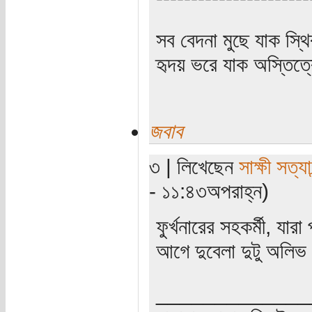
সব বেদনা মুছে যাক স্থ
হৃদয় ভরে যাক অস্তিত্ব
জবাব
৩ | লিখেছেন
সাক্ষী সত্যা
- ১১:৪৩অপরাহ্ন)
ফুর্খনারের সহকর্মী, যার
আগে দুবেলা দুটু অলি
_____________