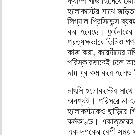
ক্যাম্প গার্ড হিসেবে 
হলোকস্টের সাথে জড়িত
লিগ্যাল প্রিসিডেন্স ব্
করা হয়েছে। ফুর্খনারের
প্রত্যক্ষভাবে তিনিও গ
কাজ করা, কয়েদীদের নথ
পরিস্কারভাবেই চলে আস
দায় খুব কম করে হলেও ক
নাৎসি হলোকস্টের সাথে
অবশ্যই। পরিসরে না হ
হলোকস্টকেও ছাড়িয়ে গি
কর্মকাণ্ড। একাত্তরের 
এক দশকের বেশী সময় ধ