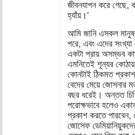
জীবনযাপন করে গেছে, কা
হ্যাঁয়।'
আমি জানি এসকল মানুষর
পরে, এবং এদের সংখ্যা
একটা প্রায় অসম্ভব কাজ
এমনিতেই শূন্যর কোঠায়,
কোনটাই ঠিকমত প্রকাশ ক
বেদের মেয়ে জোসনার মত
বছর ধরেই। অন্তত চিহ্
পরোক্ষভাবে হলেও একাত
প্রকাশ করতে পারবেন, সে
জোসেফ ডেমিয়ানিয়ুকদের