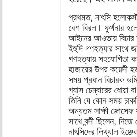
প্রথমত, নাৎসি হলোকস্
বেশ বিরল। ফুর্খনার হ
আইনের আওতায় বিচার করা
ইহুদি গণহত্যার সাথে 
গণহত্যায় সহযোগিতা করা
হাজারের উপর কয়েদী হত্
সময় প্রধান বিচারক ডম
গ্যাস চেম্বারের ধোয়া ব
তিনি যে কোন সময় চাকর
অন্যতম সাক্ষী জোসেফ 
সাথে বন্দী ছিলেন, নিজে
নাৎসিদের লিথ্যাল ইঞ্জ