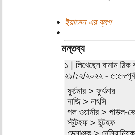
ইয়ামেন এর ব্লগ
মন্তব্য
১ | লিখেছেন বানান ঠিক 
২১/১২/২০২২ - ৫:৫৮পূর্ব
ফুর্চনার > ফুর্খনার
নাজি > নাৎসি
পল ওয়ার্নার > পাউল-ভেয়
স্টুটহফ > ষ্টুটহফ
ডেমাঞ্জুক > দেমিয়ানিয়ুক