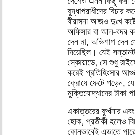
দেশেও এমন কিছু করা য
যুদ্ধাপরাধীদের বিচার 
বীরাঙ্গনা আজও দুঃখ কষ্
অফিসার বা আল-বদর কম্
দেন না, অভিশাপ দেন স
দিয়েছিল। যেই সন্তানটা
স্কোয়াডে, সে শুধু রাই
করেই প্রতিহিংসার আগুন
ক্রোধে ফেটে পড়েন, যে 
মুক্তিযোদ্ধাদের টাকা 
একাত্তরের ফুর্খনার এ
হোক, প্রতীকী হলেও বি
কোনভাবেই এড়াতে পার