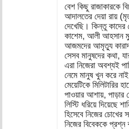
বেশ কিছু রাজাকারকে ব
আদালতের দেয়া রায় (মৃত
দেখেছি। কিন্তু কাদের ম
কাশেম, আলী আহসান মুজ
আজমদের আমৃত্যু কারা
সেসব মানুষদের কথা, য
এরা নিজেরা অবশ্যই পা
নেমে মানুষ খুন করে না
মেয়েটিকে মিলিটারির হা
পাওয়ার আশায়, পাড়ার ক
লিস্টি ধরিয়ে দিয়েছে শা
হিসেবে নিজের চোখের স
নিজের বিবেককে প্রশ্ন