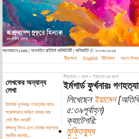
সচলায়তন.com | অনলাইন রাইটার্স কমিউনিটি | কপিরাইট © ২০০৬-২০১৫
নীড়পাতা
English
নীতিমালা
সচলে লিখত
নীড়পাতা
»
ব্লগ
»
ইয়ামেন এর ব্লগ
লেখকের অন্যান্য
ইর্মগার্ড ফুর্খনারঃ গণহ
লেখা
লিখেছেন
ইয়ামেন
[অতিথি
ইর্মগার্ড ফুর্খনারঃ গণহত্যার সাথে
৫:৩৯পূর্বাহ্ন)
পরোক্ষভাবে জড়িত থাকার দায়
ক্যাটেগরি:
সেই নীল মেয়েটি
বঙ্গবন্ধু ফিরে এলে তোমার স্বপ্নের
মুক্তিযুদ্ধ
স্বাধীন বাংলায়...