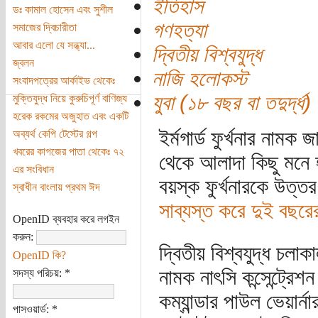
ইতিহাস
ডঃ কামাল হোসেন এবং সুশীল
গণহত্যা
সমাজের দ্বিচারীতা
আবার এলো যে সন্ধ্যা...
দ্বিতীয় বিশ্বযুদ্ধ
জ্বলন
নাজি হলোকস্ট
সংবাদপত্রের আর্কাইভ থেকেঃ
যুবা (১৮ বছর বা তদুর্দ্ধ)
মুক্তিযুদ্ধ নিয়ে কুরুচিপূর্ণ বাণিজ্য
হরেক রকমের অজুহাত এবং একটি
ইর্মগার্ড ফুর্খনার নামক
অব্যর্থ কেপি টেস্টের গল্প
খবরের কাগজের পাতা থেকেঃ ৭২
থেকে আলাদা কিছু মনে 
এর সংবিধান
বয়স্ক ফুর্খনারকে উত্
স্বাধীন বাংলায় প্রথম ঈদ
সাব্যস্ত করে দুই বছরে
OpenID ব্যবহার করে লগইন
করুন:
দ্বিতীয় বিশ্বযুদ্ধ চলা
OpenID কি?
নামক নাৎসি কন্সেন্ট্রেশ
সদস্য পরিচয়:
*
কম্যান্ডার পাউল ভেয়ার্
পাসওয়ার্ড:
*