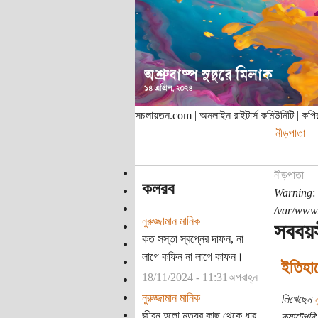
সচলায়তন.com | অনলাইন রাইটার্স কমিউনিটি | ক
নীড়পাতা
নীড়পাতা
কলরব
Warning
:
/var/www/
নুরুজ্জামান মানিক
সববয়
কত সস্তা স্বপ্নের দাফন, না
লাগে কফিন না লাগে কাফন।
ইতিহা
18/11/2024 - 11:31অপরাহ্ন
নুরুজ্জামান মানিক
লিখেছেন
ন
জীবন হলো মৃত্যুর কাছ থেকে ধার
ক্যাটেগরি: