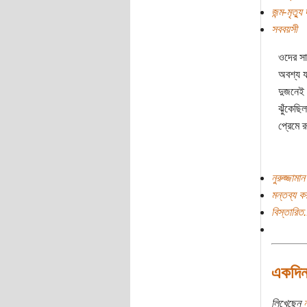
জন্ম-মৃত্যু 
সববয়সী
ওদের স
অবশ্য য
দুজনেই 
ঝুঁকেছি
প্রেমে 
নুরুজ্জামা
মন্তব্য ক
বিস্তারিত.
একদিন 
লিখেছেন
ন