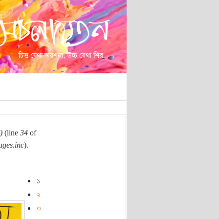
)
(line
34
of
ages.inc
).
১
২
৩