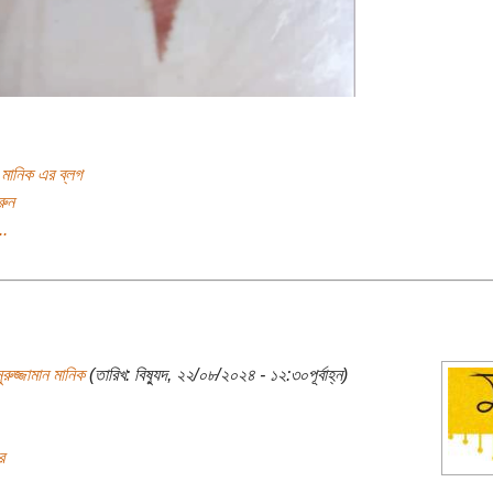
ন মানিক এর ব্লগ
রুন
..
ুরুজ্জামান মানিক
(তারিখ: বিষ্যুদ, ২২/০৮/২০২৪ - ১২:৩০পূর্বাহ্ন)
র