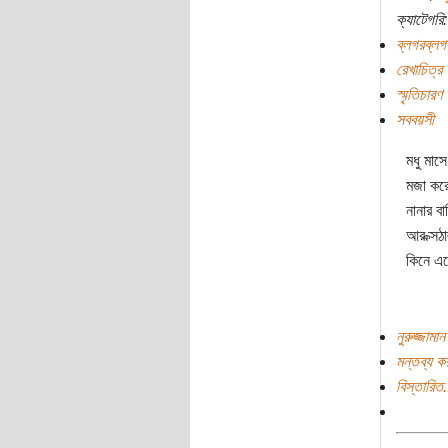
ক্যাটেগরি:
ব্লগরব্লগ
রেখাচিত্র
স্মৃতিচারণ
সববয়সী
মধু মাস
মজা করে
নানার ব
আর ক্সঠ
কিনে এ
নুরুজ্জামা
মন্তব্য ক
বিস্তারিত.