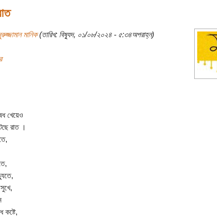
 রাত
ুরুজ্জামান মানিক
(তারিখ: বিষ্যুদ, ০১/০৮/২০২৪ - ৫:৩৪অপরাহ্ন)
র
ষধ খেয়েও
কাটছে রাত ।
তে,
তে,
্যুতে,
সুখে,
ে
ধ কষ্টে,