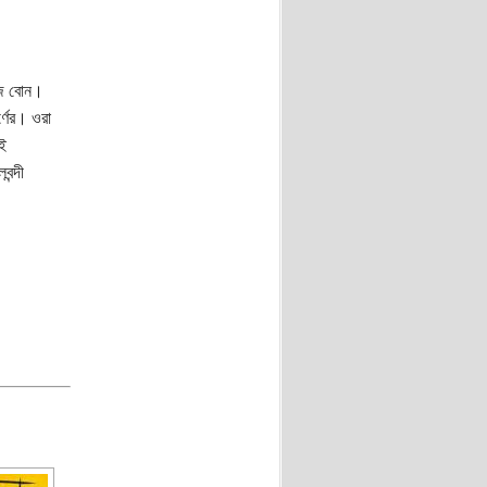
মজ বোন।
ণের। ওরা
ই
বন্দী