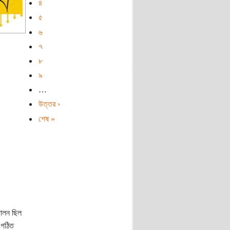
৪
৫
৬
৭
৮
৯
…
উত্তর ›
শেষ »
দোলন ছিল
সংগঠিত