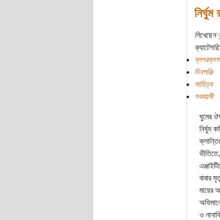
নির্ঘুম
লিখেছেন
ন
ক্যাটেগরি:
ব্লগরব্লগ
দিনপঞ্জি
সাহিত্য
সববয়সী
ঘুমের ঔ
নির্ঘুম 
ক্লান্তি
ভীতিতে,
এঞ্জাইটি
বাবার মৃত
মায়ের অ
অভিমান
ও নানাবি