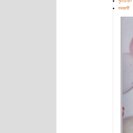
স্মৃতিচারণ
সববয়সী