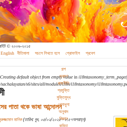
পিরাইট © ২০০৬-২০১৫
English
নীতিমালা
সচলে লিখতে হলে
প্রোফাইল
প্রবেশ
গল্প
ভ্রমণ
Creating default object from empty value
in
i18ntaxonomy_term_page(
রাজনীতি
sachalayatan/s6/sites/all/modules/i18n/i18ntaxonomy/i18ntaxonomy.p
সী
প্রযুক্তি
মুক্তিযুদ্ধ
খেলাধুলা
সের পাতা থকে ভাষা আন্দোলন
অনুবাদ
বিজ্ঞান
ুরুজ্জামান মানিক
(তারিখ: বুধ, ০৫/০২/২০২৫ - ৮:৫৭অপরাহ্ন)
কবিতা