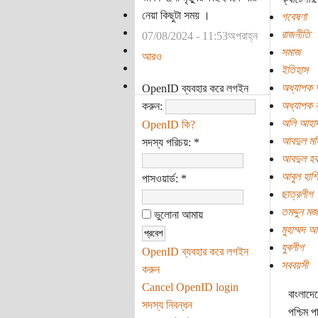
নেয়া কিছুটা সময় ।
গবেষণা
রাজনীতি
07/08/2024 - 11:53অপরাহ্ন
সমাজ
আরও
ইতিহাস
অধ্যাপক 
OpenID ব্যবহার করে লগইন
অধ্যাপক ন
করুন:
অলি আহা
OpenID কি?
আবদুল মত
সদস্য পরিচয়:
*
আবদুল হ
আবুল হাশ
পাসওয়ার্ড:
*
ছাত্রলীগ
তমদ্দুন ম
ভুলোনা আমায়
মুহাম্মদ আ
যুবলীগ
OpenID ব্যবহার করে লগইন
সববয়সী
করুন
Cancel OpenID login
বাংলাদে
সদস্য নিবন্ধন
পশ্চিম প