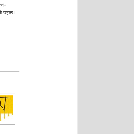
ংলায়
াদী অনুভব।