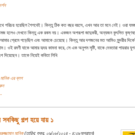
দর্শন
াথে পরিচয় হয়েছিল শৈশবেই। কিন্তু ঠিক কত বছর বয়সে, এখন আর তা মনে নেই। ওরা য
মজ হলেও দেখতে কিন্তু এক রকম নয়। একজন অপরূপা জাদুকরী, অন্যজন কুৎসিত কৃষ্ণবর্
আমার প্রেমে পড়েছিল এবং আমাকে চেয়েছে। কিন্তু আর দশজনের মত আমিও সুন্দরীর দিকে
লাম। ওই রমণী যাকে আমার হৃদয় কামনা করে, সে এক অনুপম সৃষ্টি, যাকে দেবতারা পায়রার যুগল
রূপ দিয়েছেন। তাকে নিয়েই কবিতা লিখি
ন মানিক এর ব্লগ
রুন
..
সবকিছু গল্প হয়ে যায় ১
ুরুজ্জামান মানিক
(তারিখ: শুক্র, ০৯/০৮/২০২৪ - ৪:৩৯অপরাহ্ন)