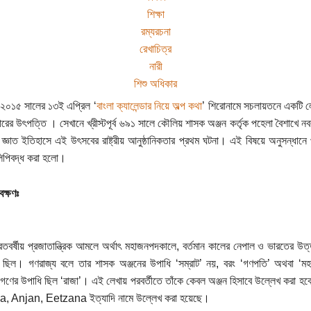
শিক্ষা
রম্যরচনা
রেখাচিত্র
নারী
শিশু অধিকার
ীয় ২০১৫ সালের ১৩ই এপ্রিল ‘
বাংলা ক্যালেন্ডার নিয়ে অল্প কথা
’ শিরোনামে সচলায়তনে একটি লেখ
্ডারের উৎপত্তি । সেখানে খ্রীস্টপূর্ব ৬৯১ সালে কৌলিয় শাসক অঞ্জন কর্তৃক পহেলা বৈশাখে 
 জ্ঞাত ইতিহাসে এই উৎসবের রাষ্ট্রীয় আনুষ্ঠানিকতার প্রথম ঘটনা। এই বিষয়ে অনুসন্ধানে প্
িপিবদ্ধ করা হলো।
েক্ষণঃ
তবর্ষীয় প্রজাতান্ত্রিক আমলে অর্থাৎ মহাজনপদকালে, বর্তমান কালের নেপাল ও ভারতের উত
 ছিল। গণরাজ্য বলে তার শাসক অঞ্জনের উপাধি ‘সম্রাট’ নয়, বরং ‘গণপতি’ অথবা ‘মহা
গণের উপাধি ছিল ‘রাজা’। এই লেখায় পরবর্তীতে তাঁকে কেবল অঞ্জন হিসাবে উল্লেখ করা হ
, Anjan, Eetzana ইত্যাদি নামে উল্লেখ করা হয়েছে।