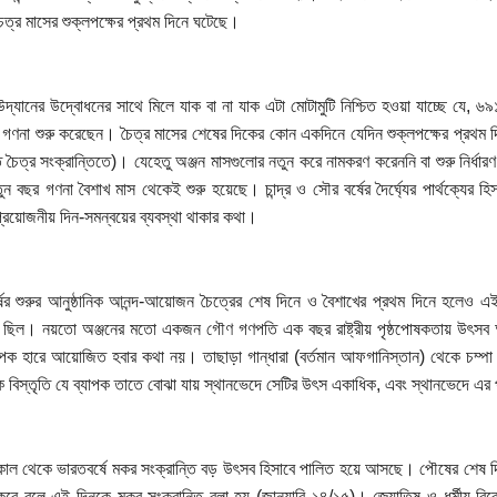
ৈত্র মাসের শুক্লপক্ষের প্রথম দিনে ঘটেছে।
 উদ্যানের উদ্বোধনের সাথে মিলে যাক বা না যাক এটা মোটামুটি নিশ্চিত হওয়া যাচ্ছে যে, ৬৯১ খ
্ষ গণনা শুরু করেছেন। চৈত্র মাসের শেষের দিকের কোন একদিনে যেদিন শুক্লপক্ষের প্রথম দ
 চৈত্র সংক্রান্তিতে)। যেহেতু অঞ্জন মাসগুলোর নতুন করে নামকরণ করেননি বা শুরু নির্ধার
ন বছর গণনা বৈশাখ মাস থেকেই শুরু হয়েছে। চান্দ্র ও সৌর বর্ষের দৈর্ঘ্যের পার্থক্যের হ
্রয়োজনীয় দিন-সমন্বয়ের ব্যবস্থা থাকার কথা।
্ষের শুরুর আনুষ্ঠানিক আনন্দ-আয়োজন চৈত্রের শেষ দিনে ও বৈশাখের প্রথম দিনে হল
ত ছিল। নয়তো অঞ্জনের মতো একজন গৌণ গণপতি এক বছর রাষ্ট্রীয় পৃষ্ঠপোষকতায় উৎস
পক হারে আয়োজিত হবার কথা নয়। তাছাড়া গান্ধারা (বর্তমান আফগানিস্তান) থেকে চম্পা 
বিস্তৃতি যে ব্যাপক তাতে বোঝা যায় স্থানভেদে সেটির উৎস একাধিক, এবং স্থানভেদে এ
 কাল থেকে ভারতবর্ষে মকর সংক্রান্তি বড় উৎসব হিসাবে পালিত হয়ে আসছে। পৌষের শেষ দিন
করে বলে এই দিনকে মকর সংক্রান্তি বলা হয় (জানুয়ারি ১৪/১৫)। জ্যোতিষ ও ধর্মীয় ব