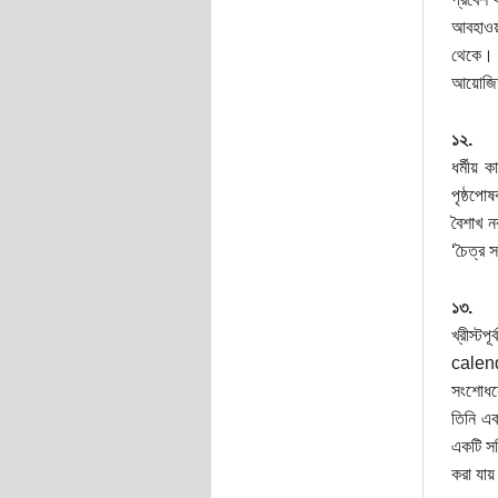
আবহাওয়
থেকে। 
আয়োজিত
১২.
ধর্মীয় 
পৃষ্ঠপো
বৈশাখ ন
‘চৈত্র স
১৩.
খ্রীস্টপ
calenda
সংশোধনে
তিনি এক
একটি সঠি
করা যায়