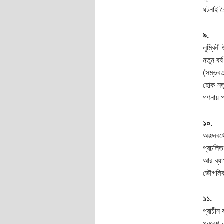
ঘটনাই চ
৯.
লুম্বিনী
নতুন বর
(সম্ভবত
হোক নতু
গণনায় প
১০.
অঞ্জনবর
প্রচলি
আর ব্যা
ভৌগলিক 
১১.
প্রাচীন
প্রবেশ 