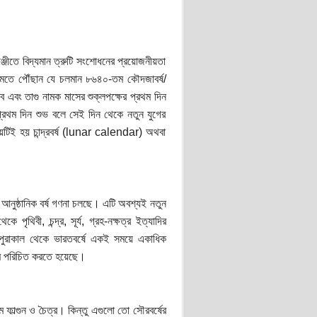
ীতে বিদ্যমান ত্রুটি সংশোধনের প্রয়োজনীয়তা
ই মতে পৌঁছান যে চলমান ৮৬৪০-তম কৌদজাবর্ষ/
বে এবং তাগু নামক মাসের শুক্লপক্ষের প্রথম দিন
র প্রথম দিন শুভ বলে সেই দিন থেকে নতুন যুগের
উভয়টিই হয় চান্দ্রবর্ষ (lunar calendar) অথবা
 আনুষ্ঠানিক বর্ষ গণনা চলছে। এটি অবশ্যই নতুন
পৃথিবী, চন্দ্র, সূর্য, গ্রহ-নক্ষত্র ইত্যাদির
ং পুরাকাল থেকে ভারতবর্ষে একই সময়ে একাধিক
নামে পরিচিত করতে হয়েছে।
্গুন ও চৈত্র। কিন্তু এগুলো তো সৌরবর্ষের