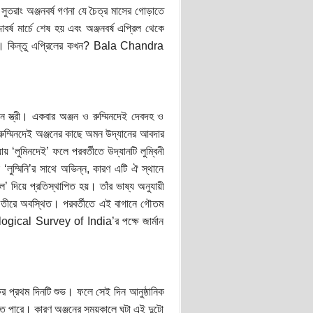
। সুতরাং অঞ্জনবর্ষ গণনা যে চৈত্র মাসের গোড়াতে
 মার্চে শেষ হয় এবং অঞ্জনবর্ষ এপ্রিল থেকে
মত দেন। কিন্তু এপ্রিলের কখন? Bala Chandra
োন স্ত্রী। একবার অঞ্জন ও রুম্মিনদেই দেবদহ ও
রুম্মিনদেই অঞ্জনের কাছে অমন উদ্যানের আবদার
য় ‘লুমিনদেই’ ফলে পরবর্তীতে উদ্যানটি লুম্বিনী
 ‘লুম্মিনি’র সাথে অভিন্ন, কারণ এটি ঐ স্থানে
ল’ দিয়ে প্রতিস্থাপিত হয়। তাঁর ভাষ্য অনুযায়ী
দীর তীরে অবস্থিত। পরবর্তীতে এই বাগানে গৌতম
ogical Survey of India’র পক্ষে জার্মান
্ষের প্রথম দিনটি শুভ। ফলে সেই দিন আনুষ্ঠানিক
 হতে পারে। কারণ অঞ্জনের সময়কালে ঘটা এই দুটো