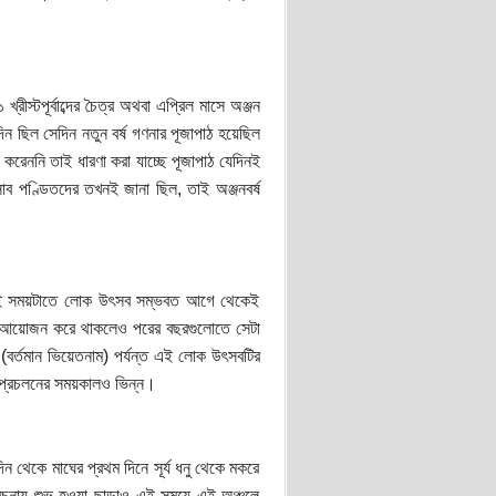
্রীস্টপূর্বাব্দের চৈত্র অথবা এপ্রিল মাসে অঞ্জন
িন ছিল সেদিন নতুন বর্ষ গণনার পূজাপাঠ হয়েছিল
ণ করেননি তাই ধারণা করা যাচ্ছে পূজাপাঠ যেদিনই
িসাব পণ্ডিতদের তখনই জানা ছিল, তাই অঞ্জনবর্ষ
েও এই সময়টাতে লোক উৎসব সম্ভবত আগে থেকেই
ব আয়োজন করে থাকলেও পরের বছরগুলোতে সেটা
(বর্তমান ভিয়েতনাম) পর্যন্ত এই লোক উৎসবটির
র প্রচলনের সময়কালও ভিন্ন।
 থেকে মাঘের প্রথম দিনে সূর্য ধনু থেকে মকরে
িবেচনায় শুভ হওয়া ছাড়াও এই সময়ে এই অঞ্চলে