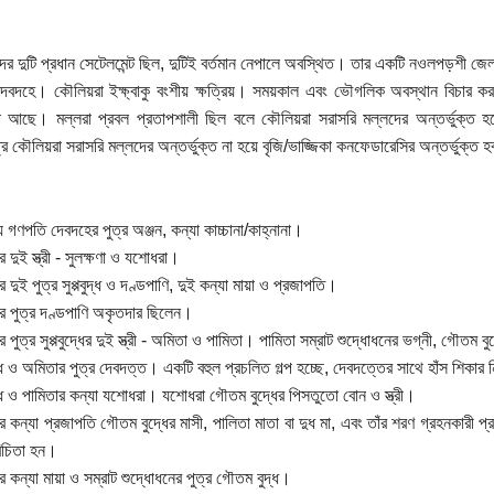
র দুটি প্রধান সেটেলমেন্ট ছিল, দুটিই বর্তমান নেপালে অবস্থিত। তার একটি নওলপড়শী জেলা
েবদহে। কৌলিয়রা ইক্ষ্বাকু বংশীয় ক্ষত্রিয়। সময়কাল এবং ভৌগলিক অবস্থান বিচার করল
া আছে। মল্লরা প্রবল প্রতাপশালী ছিল বলে কৌলিয়রা সরাসরি মল্লদের অন্তর্ভুক্ত হলে
্রে কৌলিয়রা সরাসরি মল্লদের অন্তর্ভুক্ত না হয়ে বৃজি/ভাজ্জিকা কনফেডারেসির অন্তর্ভুক্ত 
 গণপতি দেবদহের পুত্র অঞ্জন, কন্যা কাচ্চানা/কাহ্নানা।
র দুই স্ত্রী - সুলক্ষণা ও যশোধরা।
র দুই পুত্র সুপ্পবুদ্ধ ও দণ্ডপাণি, দুই কন্যা মায়া ও প্রজাপতি।
ের পুত্র দণ্ডপাণি অকৃতদার ছিলেন।
র পুত্র সুপ্পবুদ্ধের দুই স্ত্রী - অমিতা ও পামিতা। পামিতা সম্রাট শুদ্ধোধনের ভগ্নী, গৌতম ব
ুদ্ধ ও অমিতার পুত্র দেবদত্ত। একটি বহুল প্রচলিত গল্প হচ্ছে, দেবদত্তের সাথে হাঁস শিকার
বুদ্ধ ও পামিতার কন্যা যশোধরা। যশোধরা গৌতম বুদ্ধের পিসতুতো বোন ও স্ত্রী।
ের কন্যা প্রজাপতি গৌতম বুদ্ধের মাসী, পালিতা মাতা বা দুধ মা, এবং তাঁর শরণ গ্রহনকারী 
িচিতা হন।
র কন্যা মায়া ও সম্রাট শুদ্ধোধনের পুত্র গৌতম বুদ্ধ।