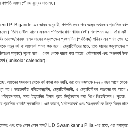
 গণপতি অঞ্জন গৌতম বুদ্ধের মাতামহ।
d P. Bigandet-এর ভাষ্য অনুযায়ী, গণপতি হবার পরে অঞ্জন তখনকার প্রচলিত বর্ষপঞ্জ
রেন। তিনি দেবীলা নামের একজন গণিতশাস্ত্রবিদ ঋষির (রথী) শরণাপন্ন হন। তাঁরা এ
র্ষের তাবাওং/তাবসং নামক মাসের শুক্লপক্ষের প্রথম দিন (প্রতিপদ) শনিবার এর গণনা শেষ হ
থেকে নতুন বর্ষ বা অঞ্জনবর্ষ গণনা শুরু হবে। জ্যোতিষীদের মতে, তাগু মাসের শুক্লপক্ষে
র্ষ/অঞ্জন সম্বাত) সূচনা হবে। এখান থেকে ধারণা করা যাচ্ছে, কৌদজাবর্ষ এবং অঞ্জনবর্ষ 
সৌরবর্ষ (lunisolar calendar)।
চ্ছে, অঞ্জনের সময়কাল থেকে বর্ষ গণনা শুরু হয়নি, বরং তার কমপক্ষে ৮৬৪০ বছর আগে থেকে
য নয়। ভারতবর্ষীয় গণিতশাস্ত্রবিদ, জ্যোতির্বিজ্ঞানী, ও জ্যোতিষীগণ অঞ্জনের বহু আগে থেকে 
পরিভ্রমণকাল, সময় ইত্যাদির হিসাব প্রায় নির্ভুলভাবে করা শিখে গিয়েছিলেন। সুতরা
্ডার প্রচলিত থাকাটা স্বাভাবিক। এই কারণে, ‘কৌদজাবর্ষ’ এবং ‘অঞ্জনবর্ষ’কে ভিন্ন ভিন্ন 
তাবসং এবং তাগু কোন কোন মাস? L D Swamikannu Pillai-এর মতে, এরা যথাক্রমে ফাল