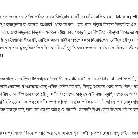
র ১৩ থেকে ১৬ তারিখ পর্যন্ত বার্মায় থিঙইয়ান বা বর্মী নববর্ষ উদযাপিত হয়। Maung Hti
্ধ ক্যালেন্ডার যা আসলে অঞ্জনবর্ষ থেকে আগত। তার মানে দাঁড়ায় বার্মাতে উদযাপি
ময় ছাড়াও সম্ভবত বিদ্যমান সনাতন ধর্মীয় মকর সংক্রান্তির বিপরীতে বৌদ্ধরা নিজেদে
 চৈত্র-বৈশাখের উৎসবটি, যেটিকে অঞ্জন রাষ্ট্রীয় পৃষ্ঠপোষকতা দিয়েছিলেন, সেটিকে বৌদ্
ন বা বুদ্ধের জন্মভূমির পশ্চিম দিকের পরিবর্তে পূর্ব দিকের দেশগুলোতে, যেখানে বৌদ্ধ ধর্মের
ে।
গুলোতে উদযাপিত থাইল্যান্ডের ‘সংকার্ন’, কম্বোডিয়ার ‘চল চনাম থমাই’ বা ‘মহা সংকার্ন’,
করলে পেছনের গল্পগুলোতে একটু এদিক সেদিক হয় বটে, কিন্তু উৎসবের শুরুর সাথে বৌদ্ধ ধর্মের
স্থানীয় লোক উৎসবের সাথে বৌদ্ধ ধর্মীয় সংযোগের মাধ্যমে এটি বিশাল ব্যপ্তি পেয়েছে 
 ইতিহাসের এক পর্যায়ে ধর্মীয় স্পর্শ পেলেও সময়ের পরিক্রমায় এটি আবার তার সেক্যুল
লন করছেন বটে, তবে আখেরে তা আর মুখ্য থাকেনি, উৎসবটি নিখাদ লোক উৎসবে পরিণত হ
ের প্রচলনের বিষয়ে গণপতি অঞ্জনকে আসলে খুব একটা কৃতিত্ব দেবার কিছু নেই। তবে অ