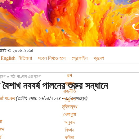
পিরাইট © ২০০৬-২০১৫
English
নীতিমালা
সচলে লিখতে হলে
প্রোফাইল
প্রবেশ
গল্প
ব্লগ
»
ষষ্ঠ পাণ্ডব এর ব্লগ
 বৈশাখ নববর্ষ পালনের শুরুর সন্ধানে
ভ্রমণ
রাজনীতি
ষ্ঠ পাণ্ডব
(তারিখ: সোম, ২৭/০৫/২০২৪ - ৩:২৩অপরাহ্ন)
প্রযুক্তি
মুক্তিযুদ্ধ
খেলাধুলা
া
অনুবাদ
াখ
বিজ্ঞান
ষ
কবিতা