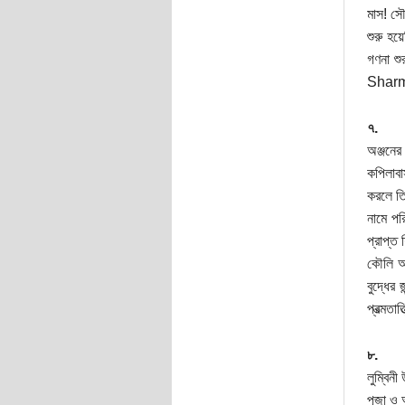
মাস! সৌর
শুরু হয়
গণনা শু
Sharma
৭.
অঞ্জনের
কপিলাবা
করলে তি
নামে পর
প্রাপ্ত
কৌলি অর
বুদ্ধে
প্রত্মতা
৮.
লুম্বিন
পূজা ও 