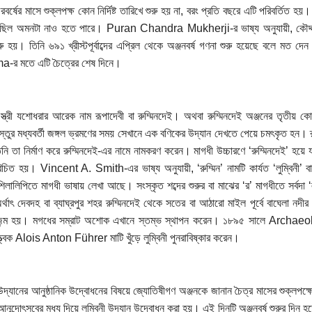
বর্ষের মাসে শুক্লপক্ষ কোন নির্দিষ্ট তারিখে শুরু হয় না, বরং প্রতি বছরে এটি পরিবর্তিত হয়
েছিল অমনটা নাও হতে পারে। Puran Chandra Mukherji-র ভাষ্য অনুযায়ী, কৌদ্দাবর্ষ
রু হয়। তিনি ৬৯১ খ্রীস্টপূর্বাব্দের এপ্রিল থেকে অঞ্জনবর্ষ গণনা শুরু হয়েছে বলে 
-র মতে এটি চৈত্রের শেষ দিনে।
 স্ত্রী যশোধরার আরেক নাম রূপাদেবী বা রুম্মিনদেই। অথবা রুম্মিনদেই অঞ্জনের তৃতীয় ক
স্তুর মধ্যবর্তী জঙ্গল ভ্রমণের সময় সেখানে এক বণিকের উদ্যান দেখতে পেয়ে চমৎকৃত হন। 
নি তা নির্মাণ করে রুম্মিনদেই-এর নামে নামকরণ করেন। মাগধী উচ্চারণে ‘রুম্মিনদেই’ হয়ে যা
িচিত হয়। Vincent A. Smith-এর ভাষ্য অনুযায়ী, ‘রুম্মিন’ নামটি কার্যত ‘লুম্বিনী’ বা
 শিলালিপিতে মাগধী ভাষায় লেখা আছে। সংস্কৃত শব্দের শুরুর বা মাঝের ‘র’ মাগধীতে সর্বদা ‘
্থাৎ দেবদহ বা ব্যাঘ্রপুর শহর রুম্মিনদেই থেকে সতের বা আঠারো মাইল পূর্বে বাঘেলা ন
র জন্ম হয়। মগধের সম্রাট অশোক এখানে স্তম্ভ স্থাপন করেন। ১৮৯৫ সালে Archaeol
ত্ত্বিক Alois Anton Führer মাটি খুঁড়ে লুম্বিনী পুনরাবিষ্কার করেন।
ী উদ্যানের আনুষ্ঠানিক উদ্বোধনের বিষয়ে জ্যোতিষীগণ অঞ্জনকে জানান চৈত্র মাসের শুক্লপক
আনন্দোৎসবের মধ্য দিয়ে লুম্বিনী উদ্যান উদ্বোধন করা হয়। এই দিনটি অঞ্জনবর্ষ শুরুর দিন