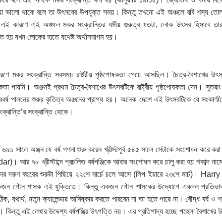
া ভালো থাকে বলে তা উৎসবের উপযুক্ত সময়। কিন্তু তখনো এই অঞ্চলে রবি শস্য তোলা
এই কারণে এই অঞ্চলে মকর সংক্রান্তির ধর্মীয় গুরুত্ব যতটা, লোক উৎসব হিসাবে 
 হয় যখন লোকের হাতে যথেষ্ট অর্থাসমাগম হয়।
কারণে মকর সংক্রান্তি সবসময় রাষ্ট্রীয় পৃষ্ঠপোষকতা পেয়ে আসছিল। চৈত্র-বৈশাখের উৎসবট
ষকতা পায়নি। অঞ্জনই প্রথম চৈত্র-বৈশাখের উৎসবটিকে রাষ্ট্রীয় পৃষ্ঠপোষকতা দেন। সুতরা
ববর্ষ পালনের শুরুর কৃতিত্ব অঞ্জনের প্রাপ্য হয়। অনেক দেশে এই উৎসবটিকে যে সংকার্ণ/
ংক্রান্তি’র সংক্রান্তি থেকে।
ূর্ব ৬৯১ সালে অঞ্জন যে বর্ষ গণনা শুরু করেন খ্রীস্টপূর্ব ৫৪৫ সালে সেটাকে সংশোধন করে করা
r)। আর ৭৮ খ্রীস্টাব্দে প্রচলিত বর্ষপঞ্জিকে আবার সংশোধন করে চালু করা হয় শকাব্দ
র দরুণ বছরের শুরুটা পিছিয়ে ২২শে মার্চে চলে আসে (লিপ ইয়ারে ২৩শে মার্চ)। Har
জন গৌন শাসক এই যুক্তিতে। কিন্তু একজন গৌন শাসকের উদ্যোগে একদল প্রতিভাবান গণিত
ক, যথার্থ, নতুন ক্যালেন্ডার আবিষ্কার করতে পারবেন না তা হতে পারে না। বৌদ্ধ বর্ষ ও শকা
। কিন্তু এই লেখার উদ্দেশ্য বর্ষপঞ্জির উৎপত্তি নয়। এর প্রতিপাদ্য হচ্ছে পহেলা বৈশাখের