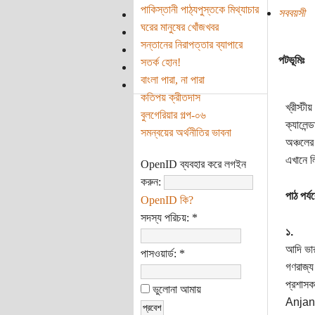
পাকিস্তানী পাঠ্যপুস্তকে মিথ্যাচার
সববয়সী
ঘরের মানুষের খোঁজখবর
সন্তানের নিরাপত্তার ব্যাপারে
পটভূমিঃ
সতর্ক হোন!
বাংলা পারা, না পারা
কতিপয় ক্রীতদাস
খ্রীস্ট
বুলগেরিয়ার গল্প-০৬
ক্যালেন
সমন্বয়ের অর্থনীতির ভাবনা
অঞ্চলের
এখানে ল
OpenID ব্যবহার করে লগইন
করুন:
পাঠ পর্যব
OpenID কি?
সদস্য পরিচয়:
*
১.
আদি ভার
পাসওয়ার্ড:
*
গণরাজ্য
প্রশাসক
ভুলোনা আমায়
Anjana