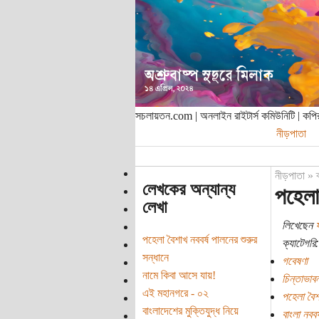
সচলায়তন.com | অনলাইন রাইটার্স কমিউনিটি | ক
নীড়পাতা
নীড়পাতা
»
লেখকের অন্যান্য
পহেলা
লেখা
লিখেছেন
ষ
পহেলা বৈশাখ নববর্ষ পালনের শুরুর
ক্যাটেগরি:
সন্ধানে
গবেষণা
নামে কিবা আসে যায়!
চিন্তাভাবন
এই মহানগরে - ০২
পহেলা বৈশ
বাংলাদেশের মুক্তিযুদ্ধ নিয়ে
বাংলা নববর্