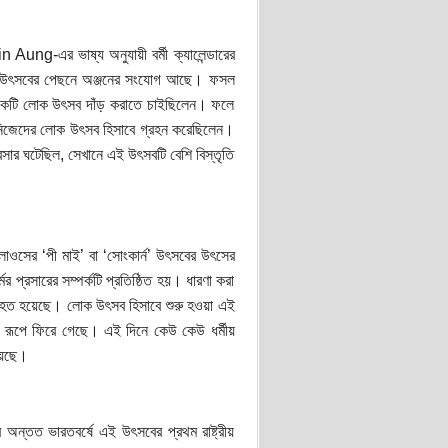
n Aung-এর ভাষ্য অনুযায়ী বর্মী ক্যালেন্ডারের
ত এই উৎসবের পেছনে অঞ্জনের সংযোগ আছে। ফসল
র একটি লোক উৎসব দাঁড় করাতে চাইছিলেন। ফলে
ধরা নিজেদের লোক উৎসব হিসাবে গ্রহন করেছিলেন।
 প্রসার ঘটেছিল, সেখানে এই উৎসবটি বেশি বিস্তৃতি
 লাওসের ‘পী মাই’ বা ‘সোংকার্ন’ উৎসবের উৎসের
 প্রসারের সম্পর্কটি প্রতিষ্ঠিত হয়। ধারণা করা
ও সংহত হয়েছে। লোক উৎসব হিসাবে শুরু হওয়া এই
ার রূপে ফিরে গেছে। এই দিনে কেউ কেউ ধর্মীয়
য়েছে।
ন্তত ভারতবর্ষে এই উৎসবের প্রথম রাষ্ট্রীয়