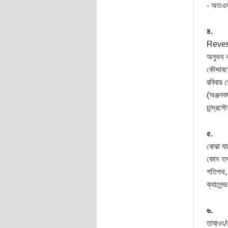
- অতএব
৪.
Reveren
অনুভব ক
কৌদ্দাব
রবিবার 
(অঞ্জনব
চান্দ্র
৫.
বোঝা যা
কোন তথ্
গতিপথ, 
ক্যালেন
৬.
তাবাওং/