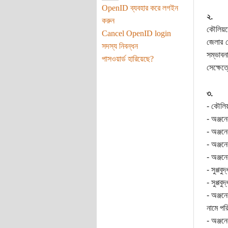
OpenID ব্যবহার করে লগইন
২.
করুন
কৌলিয়দে
Cancel OpenID login
জেলার দ
সদস্য নিবন্ধন
সম্ভাবন
পাসওয়ার্ড হারিয়েছে?
সেক্ষেত
৩.
- কৌলিয়
- অঞ্জনে
- অঞ্জনে
- অঞ্জন
- অঞ্জনে
- সুপ্পব
- সুপ্প
- অঞ্জন
নামে পর
- অঞ্জনে