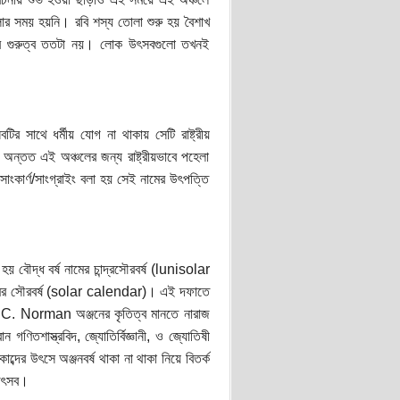
র সময় হয়নি। রবি শস্য তোলা শুরু হয় বৈশাখ
তার গুরুত্ব ততটা নয়। লোক উৎসবগুলো তখনই
ির সাথে ধর্মীয় যোগ না থাকায় সেটি রাষ্ট্রীয়
ং অন্তত এই অঞ্চলের জন্য রাষ্ট্রীয়ভাবে পহেলা
সোংকার্ণ/সাংগ্রাইং বলা হয় সেই নামের উৎপত্তি
 হয় বৌদ্ধ বর্ষ নামের চান্দ্রসৌরবর্ষ (lunisolar
 নামের সৌরবর্ষ (solar calendar)। এই দফাতে
ry C. Norman অঞ্জনের কৃতিত্ব মানতে নারাজ
শাস্ত্রবিদ, জ্যোতির্বিজ্ঞানী, ও জ্যোতিষী
ব্দের উৎসে অঞ্জনবর্ষ থাকা না থাকা নিয়ে বিতর্ক
 উৎসব।