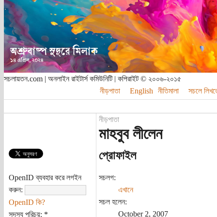
সচলায়তন.com | অনলাইন রাইটার্স কমিউনিটি | কপিরাইট © ২০০৬-২০১৫
নীড়পাতা
English
নীতিমালা
সচলে লিখত
নীড়পাতা
মাহবুব লীলেন
প্রোফাইল
OpenID ব্যবহার করে লগইন
সচলগ:
করুন:
এখানে
সচল হলেন:
OpenID কি?
October 2, 2007
সদস্য পরিচয়:
*