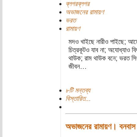
ব্লগরব্লগর
অভাজনের রামায়ণ
ভরত
রামায়ণ
মদও খাইছে নারীও পাইছে; আয়ে
চিত্রকূটও যাব না; অযোধ্যাও 
থাউক; রাম থাউক বনে; ভরত স
জীবন…
৮টি মন্তব্য
বিস্তারিত...
অভাজনের রামায়ণ। বনবাস