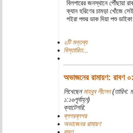
বিলপারের জনস্থানে পৌঁছায়া রা
ক্যান হরিণের চামড়া খোঁজে সেই
পইরা পশুর ডাক দিয়া পশু ডাই
২টি মন্তব্য
বিস্তারিত...
অভাজনের রামায়ণ: রাবণ ০
লিখেছেন
মাহবুব লীলেন
(তারিখ: ম
১:১৬পূর্বাহ্ন)
ক্যাটেগরি:
ব্লগরব্লগর
অভাজেনর রামায়ণ
রাবণ