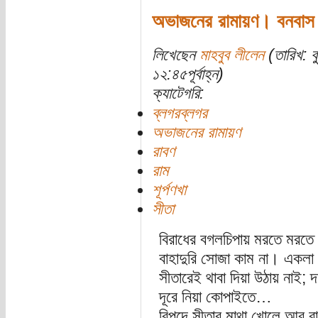
অভাজনের রামায়ণ। বনবাস
লিখেছেন
মাহবুব লীলেন
(তারিখ: ব
১২:৪৫পূর্বাহ্ন)
ক্যাটেগরি:
ব্লগরব্লগর
অভাজনের রামায়ণ
রাবণ
রাম
শূর্পণখা
সীতা
বিরাধের বগলচিপায় মরতে মরতে সী
বাহাদুরি সোজা কাম না। একলা 
সীতারেই থাবা দিয়া উঠায় নাই; 
দূরে নিয়া কোপাইতে…
বিপদে সীতার মাথা খোলে আর র