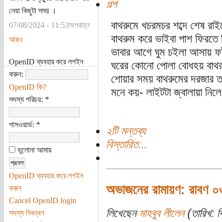
গল্প
নেয়া কিছুটা সময় ।
বাথরুমে খচরমচর শব্দে শেষ রাই
07/08/2024 - 11:53অপরাহ্ন
বাথরুম করে ভাইবা পাশ ফিরতে
আরও
ভাবার আগে ঘুম চইলা আসায় ফট
OpenID ব্যবহার করে লগইন
ঘরের কোনো পোলা বোধহয় বাথর
করুন:
শোয়ার সময় বাথরুমের দরজার ত
OpenID কি?
মনে কয়- লাইটটা জ্বালায়া নি
সদস্য পরিচয়:
*
পাসওয়ার্ড:
*
২টি মন্তব্য
বিস্তারিত...
ভুলোনা আমায়
OpenID ব্যবহার করে লগইন
অভাজনের রামায়ণ: রাবণ ০
করুন
Cancel OpenID login
লিখেছেন
মাহবুব লীলেন
(তারিখ: ব
সদস্য নিবন্ধন