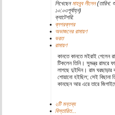
লিখেছেন
মাহবুব লীলেন
(তারিখ: শ
১০:০৩পূর্বাহ্ন)
ক্যাটেগরি:
ব্লগরব্লগর
অভাজনের রামায়ণ
ভরত
রামায়ণ
কানতে কানতে মইরাই গেলেন রা
টিকলেন তিনি। সুমন্ত্র রামরে 
লাগছে দুইদিন। রাম ঘরছাড়ার ক
শোয়ানো হইছিল; সেই বিছানা ত
কানছেন আর এরে তারে জিগাইছ
২টি মন্তব্য
বিস্তারিত...