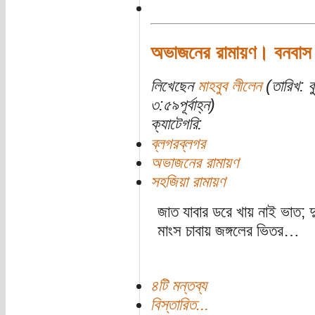
অভাজনের রামায়ণ। বনবাস
লিখেছেন
মাহবুব লীলেন
(তারিখ: ব
৩:৫৯পূর্বাহ্ন)
ক্যাটেগরি:
ব্লগরব্লগর
অভাজনের রামায়ণ
সহজিয়া রামায়ণ
জাত যাবার ডরে খায় নাই ভাত; দ
মাংস চাবায় জঙ্গলের ভিতর…
৪টি মন্তব্য
বিস্তারিত...