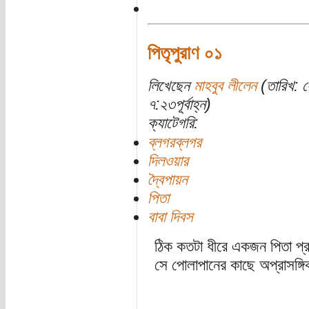
পিতৃপুরাণ ০১
লিখেছেন
মাহবুব লীলেন
(তারিখ: 
৭:২৩পূর্বাহ্ন)
ক্যাটেগরি:
ব্লগরব্লগর
দিলওয়ার
দ্বৈপায়ন
পিতা
বাবা দিবস
ঠিক কতটা ধীরে একজন পিতা প
সে পোলাপানের কাছে অপ্রাসঙ্গ