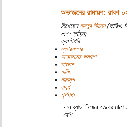
অভাজনের রামায়ণ: রাবণ ০
লিখেছেন
মাহবুব লীলেন
(তারিখ: ব
৮:৩০পূর্বাহ্ন)
ক্যাটেগরি:
ব্লগরব্লগর
অভাজনের রামায়ণ
তাড়কা
মারিচ
মায়ামৃগ
রাবণ
শূর্পণখা
- ও ব্যাডা নিজের গতরের মাপে
দেখি…