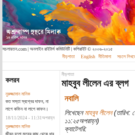
সচলায়তন.com | অনলাইন রাইটার্স কমিউনিটি | কপিরাইট © ২০০৬-২০১৫
নীড়পাতা
English
নীতিমালা
সচলে লিখত
নীড়পাতা
কলরব
মাহবুব লীলেন এর ব্লগ
নুরুজ্জামান মানিক
নবালি
কত সস্তা স্বপ্নের দাফন, না
লাগে কফিন না লাগে কাফন।
লিখেছেন
মাহবুব লীলেন
(তারিখ: 
18/11/2024 - 11:31অপরাহ্ন
১১:২৫অপরাহ্ন)
নুরুজ্জামান মানিক
ক্যাটেগরি:
জীবন হলো মৃত্যুর কাছ থেকে ধার