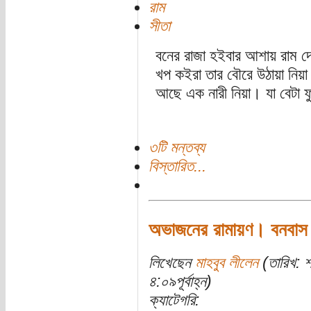
রাম
সীতা
বনের রাজা হইবার আশায় রাম দ
খপ কইরা তার বৌরে উঠায়া নিয়া
আছে এক নারী নিয়া। যা বেটা
৩টি মন্তব্য
বিস্তারিত...
অভাজনের রামায়ণ। বনবাস
লিখেছেন
মাহবুব লীলেন
(তারিখ: 
৪:০৯পূর্বাহ্ন)
ক্যাটেগরি: