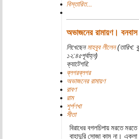
বিস্তারিত...
অভাজনের রামায়ণ। বনবাস
লিখেছেন
মাহবুব লীলেন
(তারিখ: ব
১২:৪৫পূর্বাহ্ন)
ক্যাটেগরি:
ব্লগরব্লগর
অভাজনের রামায়ণ
রাবণ
রাম
শূর্পণখা
সীতা
বিরাধের বগলচিপায় মরতে মরতে সী
বাহাদুরি সোজা কাম না। একলা 