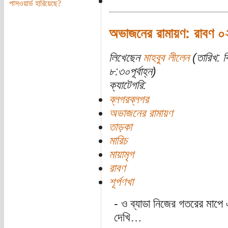
পাসওয়ার্ড হারিয়েছে?
অভাজনের রামায়ণ: রাবণ ০
লিখেছেন
মাহবুব লীলেন
(তারিখ: ব
৮:৩০পূর্বাহ্ন)
ক্যাটেগরি:
ব্লগরব্লগর
অভাজনের রামায়ণ
তাড়কা
মারিচ
মায়ামৃগ
রাবণ
শূর্পণখা
- ও ব্যাডা নিজের গতরের মাপে
দেখি…