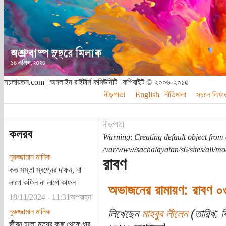
সচলায়তন.com | অনলাইন রাইটার্স কমিউনিটি | কপিরাইট © ২০০৬-২০১৫
নীড়পাতা
English
নীতিমালা
সচলে লিখত
নীড়পাতা
কলরব
Warning
:
Creating default object from
/var/www/sachalayatan/s6/sites/all/m
নুরুজ্জামান মানিক
রাবণ
কত সস্তা স্বপ্নের দাফন, না
লাগে কফিন না লাগে কাফন।
অভাজনের রামায়ণ: রাবণ ০
18/11/2024 - 11:31অপরাহ্ন
নুরুজ্জামান মানিক
লিখেছেন
মাহবুব লীলেন
(তারিখ: ব
জীবন হলো মৃত্যুর কাছ থেকে ধার