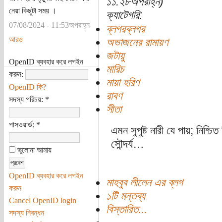
১১:২৮অপরাহ্ন)
নেয়া কিছুটা সময় ।
ক্যাটেগরি:
07/08/2024 - 11:53অপরাহ্ন
ব্লগরব্লগর
আরও
অভাজনের রামায়ণ
জটায়ু
OpenID ব্যবহার করে লগইন
মারিচ
করুন:
মায়া হরিণ
OpenID কি?
রাবণ
সদস্য পরিচয়:
*
সীতা
পাসওয়ার্ড:
*
এমন সুপুষ্ট নারী যে পায়; নিশ্
সৌন্দর্য…
ভুলোনা আমায়
OpenID ব্যবহার করে লগইন
মাহবুব লীলেন এর ব্লগ
করুন
১টি মন্তব্য
Cancel OpenID login
বিস্তারিত...
সদস্য নিবন্ধন