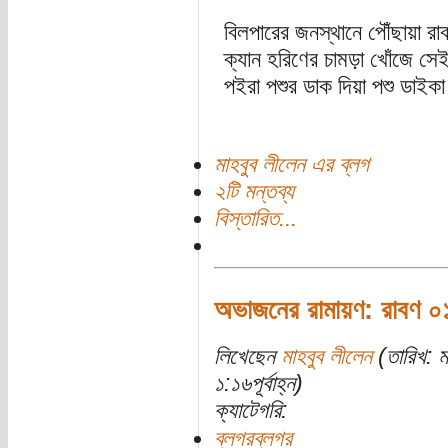
বিলপারের জনস্থানে পৌঁছায়া রা
ক্যান হরিণের চামড়া খোঁজে সেই
পইরা পশুর ডাক দিয়া পশু ডাই
মাহবুব লীলেন এর ব্লগ
২টি মন্তব্য
বিস্তারিত...
অভাজনের রামায়ণ: রাবণ ০
লিখেছেন
মাহবুব লীলেন
(তারিখ: ম
১:১৬পূর্বাহ্ন)
ক্যাটেগরি:
ব্লগরব্লগর