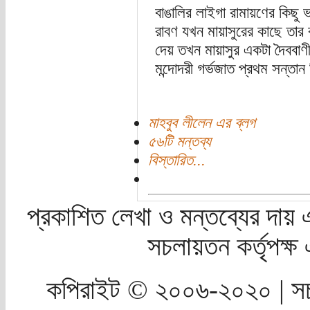
বাঙালির লাইগা রামায়ণের কিছু
রাবণ যখন মায়াসুরের কাছে তার ক
দেয় তখন মায়াসুর একটা দৈববাণী
মন্দোদরী গর্ভজাত প্রথম সন্তান
মাহবুব লীলেন এর ব্লগ
৫৬টি মন্তব্য
বিস্তারিত...
প্রকাশিত লেখা ও মন্তব্যের দায় 
সচলায়তন কর্তৃপক্
কপিরাইট © ২০০৬-২০২০ | সচ