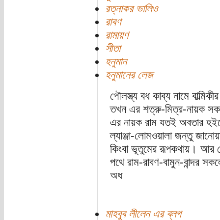
রত্নাকর ভালিও
রাবণ
রামায়ণ
সীতা
হনুমান
হনুমানের লেজ
পৌলস্ত্য বধ কাব্য নামে বাল্মি
তখন এর শত্রু-মিত্র-নায়ক স
এর নায়ক রাম যতই অবতার হইত
ল্যাঞ্জা-লোমওয়ালা জন্তু জানো
কিংবা ভূতুমের রূপকথায়। আর প
পথে রাম-রাবণ-বামুন-বান্দর স
অধ
মাহবুব লীলেন এর ব্লগ