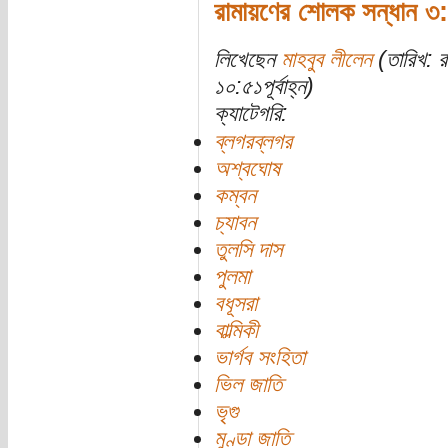
রামায়ণের শোলক সন্ধান ৩: 
লিখেছেন
মাহবুব লীলেন
(তারিখ: র
১০:৫১পূর্বাহ্ন)
ক্যাটেগরি:
ব্লগরব্লগর
অশ্বঘোষ
কম্বন
চ্যাবন
তুলসি দাস
পুলমা
বধূসরা
বাল্মিকী
ভার্গব সংহিতা
ভিল জাতি
ভৃগু
মুণ্ডা জাতি