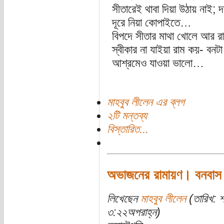
সীতারেই থাবা দিয়া উঠায় নাই; 
দূরে নিয়া কোপাইতে…
বিপদে সীতার মাথা খোলে আর র
স্বীকার না যাইয়া রাম কয়- বন
আশ্রমেও যাওয়া ভালো…
মাহবুব লীলেন এর ব্লগ
২টি মন্তব্য
বিস্তারিত...
অভাজনের রামায়ণ। বনবাস
লিখেছেন
মাহবুব লীলেন
(তারিখ: 
৩:২২অপরাহ্ন)