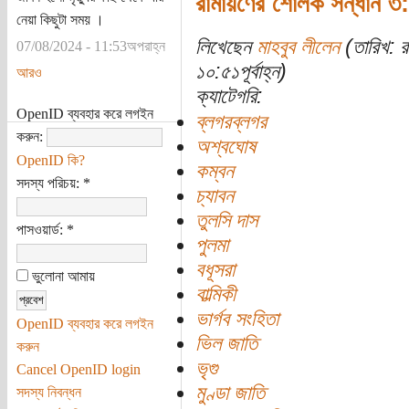
রামায়ণের শোলক সন্ধান ৩: 
নেয়া কিছুটা সময় ।
লিখেছেন
মাহবুব লীলেন
(তারিখ: র
07/08/2024 - 11:53অপরাহ্ন
১০:৫১পূর্বাহ্ন)
আরও
ক্যাটেগরি:
OpenID ব্যবহার করে লগইন
ব্লগরব্লগর
করুন:
অশ্বঘোষ
OpenID কি?
কম্বন
সদস্য পরিচয়:
*
চ্যাবন
তুলসি দাস
পাসওয়ার্ড:
*
পুলমা
বধূসরা
ভুলোনা আমায়
বাল্মিকী
ভার্গব সংহিতা
OpenID ব্যবহার করে লগইন
ভিল জাতি
করুন
ভৃগু
Cancel OpenID login
মুণ্ডা জাতি
সদস্য নিবন্ধন