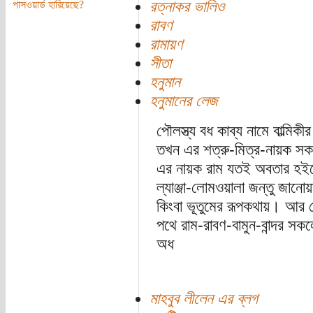
রত্নাকর ভালিও
পাসওয়ার্ড হারিয়েছে?
রাবণ
রামায়ণ
সীতা
হনুমান
হনুমানের লেজ
পৌলস্ত্য বধ কাব্য নামে বাল্মি
তখন এর শত্রু-মিত্র-নায়ক স
এর নায়ক রাম যতই অবতার হইত
ল্যাঞ্জা-লোমওয়ালা জন্তু জানো
কিংবা ভূতুমের রূপকথায়। আর প
পথে রাম-রাবণ-বামুন-বান্দর স
অধ
মাহবুব লীলেন এর ব্লগ