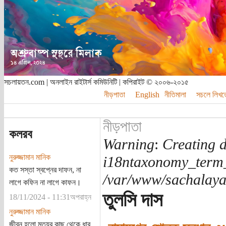
সচলায়তন.com | অনলাইন রাইটার্স কমিউনিটি | কপিরাইট © ২০০৬-২০১৫
নীড়পাতা
English
নীতিমালা
সচলে লিখত
নীড়পাতা
কলরব
Warning
:
Creating d
নুরুজ্জামান মানিক
i18ntaxonomy_term
কত সস্তা স্বপ্নের দাফন, না
/var/www/sachalayat
লাগে কফিন না লাগে কাফন।
তুলসি দাস
18/11/2024 - 11:31অপরাহ্ন
নুরুজ্জামান মানিক
জীবন হলো মৃত্যুর কাছ থেকে ধার