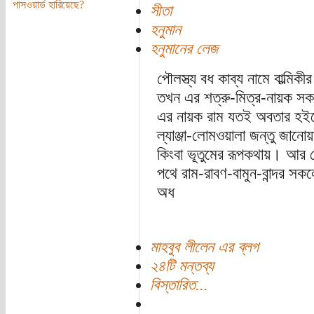
পাসওয়ার্ড হারিয়েছে?
সীতা
হনুমান
হনুমানের লেজ
পৌলস্ত্য বধ কাব্য নামে বাল্মি
তখন এর শত্রু-মিত্র-নায়ক স
এর নায়ক রাম যতই অবতার হইত
ল্যাঞ্জা-লোমওয়ালা জন্তু জানো
কিংবা ভূতুমের রূপকথায়। আর প
পথে রাম-রাবণ-বামুন-বান্দর স
অধ
মাহবুব লীলেন এর ব্লগ
২৪টি মন্তব্য
বিস্তারিত...