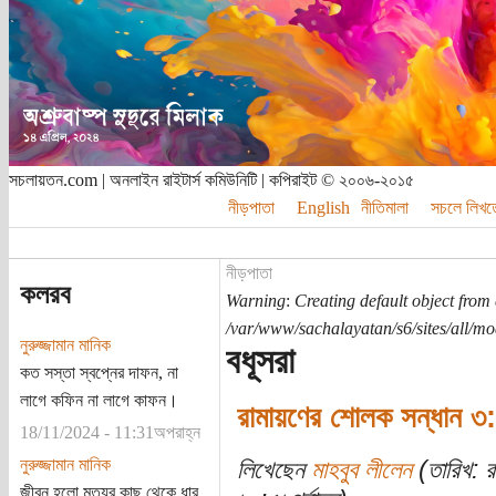
সচলায়তন.com | অনলাইন রাইটার্স কমিউনিটি | কপিরাইট © ২০০৬-২০১৫
নীড়পাতা
English
নীতিমালা
সচলে লিখত
নীড়পাতা
কলরব
Warning
:
Creating default object from
/var/www/sachalayatan/s6/sites/all/m
নুরুজ্জামান মানিক
বধূসরা
কত সস্তা স্বপ্নের দাফন, না
লাগে কফিন না লাগে কাফন।
রামায়ণের শোলক সন্ধান ৩: 
18/11/2024 - 11:31অপরাহ্ন
নুরুজ্জামান মানিক
লিখেছেন
মাহবুব লীলেন
(তারিখ: র
জীবন হলো মৃত্যুর কাছ থেকে ধার