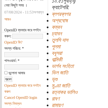
১০:৫১পূর্বাহ্ন)
নেয়া কিছুটা সময় ।
ক্যাটেগরি:
07/08/2024 - 11:53অপরাহ্ন
ব্লগরব্লগর
আরও
অশ্বঘোষ
কম্বন
OpenID ব্যবহার করে লগইন
চ্যাবন
করুন:
তুলসি দাস
OpenID কি?
পুলমা
সদস্য পরিচয়:
*
বধূসরা
বাল্মিকী
পাসওয়ার্ড:
*
ভার্গব সংহিতা
ভিল জাতি
ভুলোনা আমায়
ভৃগু
মুণ্ডা জাতি
OpenID ব্যবহার করে লগইন
রত্নাকর ভালিও
করুন
Cancel OpenID login
রাবণ
সদস্য নিবন্ধন
রামায়ণ