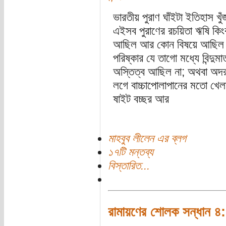
ভারতীয় পুরাণ ঘাঁইটা ইতিহাস খ
এইসব পুরাণের রচয়িতা ঋষি কিং
আছিল আর কোন বিষয়ে আছিল না
পরিষ্কার যে তাগো মধ্যে বিন্দু
অস্তিত্ব আছিল না; অথবা অদর
লগে বাচ্চাপোলাপানের মতো খে
ষাইট বচ্ছর আর
মাহবুব লীলেন এর ব্লগ
১৭টি মন্তব্য
বিস্তারিত...
রামায়ণের শোলক সন্ধান ৪: 