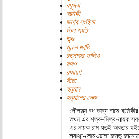
বধূসরা
বাল্মিকী
ভার্গব সংহিতা
ভিল জাতি
ভৃগু
মুণ্ডা জাতি
রত্নাকর ভালিও
রাবণ
রামায়ণ
সীতা
হনুমান
হনুমানের লেজ
পৌলস্ত্য বধ কাব্য নামে বাল্মি
তখন এর শত্রু-মিত্র-নায়ক স
এর নায়ক রাম যতই অবতার হইত
ল্যাঞ্জা-লোমওয়ালা জন্তু জানো