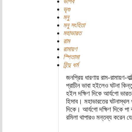
ভার্গব
ভৃগু
মনু
মনু সংহিতা
মহাভারত
রাম
রামায়ণ
স্পিতামা
হিন্দু ধর্ম
জনপ্রিয় ধারণায় রাম-রামায়ণ-বাল
প্রাচীন ভাবা হইলেও ঘটনা কিন্ত
হইল দক্ষিণ দিকে আর্যগো ভারত
হিসাব। মহাভারতের ঘটনাস্থল থ
দিকে। আর্যগো দক্ষিণ দিকে পা
রমিলা থাপারও মন্তব্য করেন যে