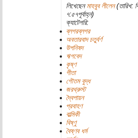
লিখেছেন
মাহবুব লীলেন
(তারিখ: ব
৭:৫৭পূর্বাহ্ন)
ক্যাটেগরি:
ব্লগরব্লগর
অবতারবাদ চতুর্বর্ণ
উপনিষদ
ঋগবেদ
কৃষ্ণ
গীতা
গৌতম বুদ্ধ
জরথ্রুস্ট
দ্বৈপায়ন
প্রবাহণ
বাল্মিকী
বিষ্ণু
বৈষ্ণব ধর্ম