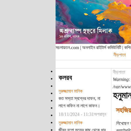
সচলায়তন.com | অনলাইন রাইটার্স কমিউনিটি | ক
নীড়পাতা
নীড়পাতা
কলরব
Warning
:
/var/www/
নুরুজ্জামান মানিক
হনুমা
কত সস্তা স্বপ্নের দাফন, না
লাগে কফিন না লাগে কাফন।
সহজিয়া
18/11/2024 - 11:31অপরাহ্ন
নুরুজ্জামান মানিক
লিখেছেন
ম
জীবন হলো মৃত্যুর কাছ থেকে ধার
ক্যাটেগরি: