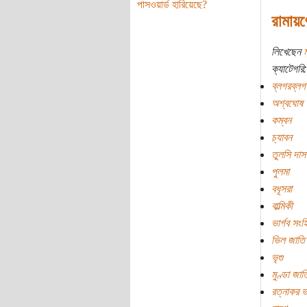
পাসওয়ার্ড হারিয়েছে?
রামায়ণ
লিখেছেন
ম
ক্যাটেগরি:
ব্লগরব্লগ
অশ্বঘোষ
কম্বন
চ্যাবন
তুলসি দাস
পুলমা
বধূসরা
বাল্মিকী
ভার্গব সংহ
ভিল জাতি
ভৃগু
মুণ্ডা জাত
রত্নাকর 