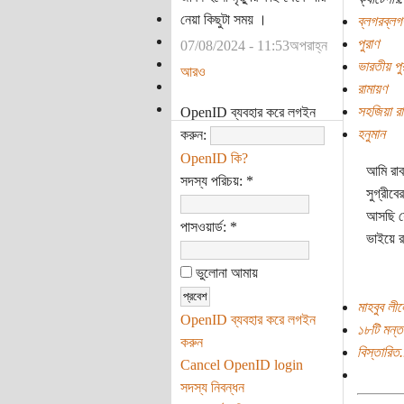
নেয়া কিছুটা সময় ।
ব্লগরব্লগ
পুরাণ
07/08/2024 - 11:53অপরাহ্ন
ভারতীয় পু
আরও
রামায়ণ
সহজিয়া রা
OpenID ব্যবহার করে লগইন
হনুমান
করুন:
OpenID কি?
আমি রাব
সদস্য পরিচয়:
*
সুগ্রীব
আসছি যে
পাসওয়ার্ড:
*
ভাইয়ে র
ভুলোনা আমায়
মাহবুব লী
OpenID ব্যবহার করে লগইন
১৮টি মন্ত
করুন
বিস্তারিত.
Cancel OpenID login
সদস্য নিবন্ধন