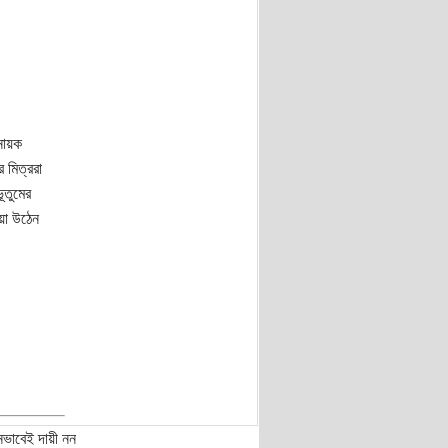
নায়ক
মিত্ররা
ূতুমের
য়া উঠেন
নভাবেই দায়ী নন