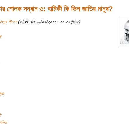
ের শোলক সন্ধান ৩: বাল্মিকী কি ভিল জাতির মানুষ?
াহবুব লীলেন
(তারিখ: রবি, ১১/০৯/২০১৬ - ১০:৫১পূর্বাহ্ন)
র
িতা
ি
ভালিও