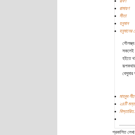
রাবণ
রামায়ণ
সীতা
হনুমান
হনুমানের 
পৌলস্ত্
সকলেই আ
হইতে থা
রূপকথায়
বেসুমার
মাহবুব লী
২৪টি মন্ত
বিস্তারিত.
প্রকাশিত লেখা 