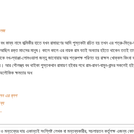
লেজ
য বধ কাব্য নামে বাল্মিকীর হাতে যখন রামায়ণের আদি পুস্তকটা রচিত হয় তখন এর শত্রু-মিত্র-
ছিল রক্ত মাংসের মানুষ। কালে কালে এর নায়ক রাম যতই অবতার হইতে থাকেন ততই তার 
কে নখ-ল্যাঞ্জা-লোমওয়ালা জন্তু জানোয়ার আর শত্রুপক্ষ পরিণত হয় রাক্ষস খোক্কস কিংবা ভ
। আর পৌলস্ত্য বধ থাইকা পুস্তকখান রামায়ণ হইবার পথে রাম-রাবণ-বামুন-বান্দর সকলেই হই
 অলৌকিক ক্ষমতার অধ
লেন এর ব্লগ
ব্য
..
ও মন্তব্যের দায় একান্তই সংশ্লিষ্ট লেখক বা মন্তব্যকারীর, সচলায়তন কর্তৃপক্ষ এজন্য কো