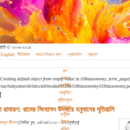
পিরাইট © ২০০৬-২০১৫
English
নীতিমালা
সচলে লিখতে হলে
প্রোফাইল
প্রবেশ
গল্প
ভ্রমণ
Creating default object from empty value
in
i18ntaxonomy_term_page(
রাজনীতি
sachalayatan/s6/sites/all/modules/i18n/i18ntaxonomy/i18ntaxonomy.p
ন
প্রযুক্তি
মুক্তিযুদ্ধ
খেলাধুলা
 রামায়ণ: রামের সিংহাসন উদ্ধারে হনুমানের দূতিয়ালি
অনুবাদ
বিজ্ঞান
াহবুব লীলেন
(তারিখ: বুধ, ২৪/০৬/২০২০ - ৯:১২পূর্বাহ্ন)
কবিতা