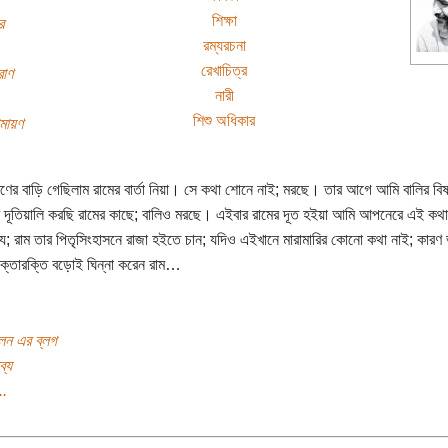
শিক্ষা
র
রম্যরচনা
রেখাচিত্র
রাণ
নারী
শিশু অধিকার
মায়ণ
ণের বাড়ি গেছিলাম রামের বার্তা নিয়া। সে কথা শোনে নাই; মরছে। তার আগে আমি বালির বি
ের দূতিয়ালি করছি রামের কাছে; বালিও মরছে। এইবার রামের দূত হইয়া আমি আপনেরে এই কথ
; রাম তার পিতৃসিংহাসনে রাজা হইতে চান; যদিও এইখানে মারামারির কোনো কথা নাই; কারণ
ক্তারক্তি বড়োই ঘিন্না করেন রাম…
লেন এর ব্লগ
ব্য
..