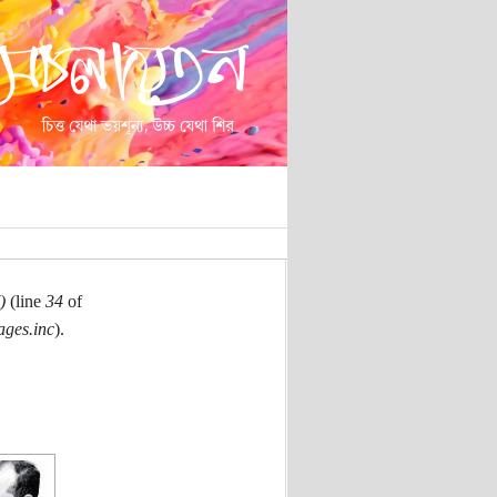
)
(line
34
of
ages.inc
).