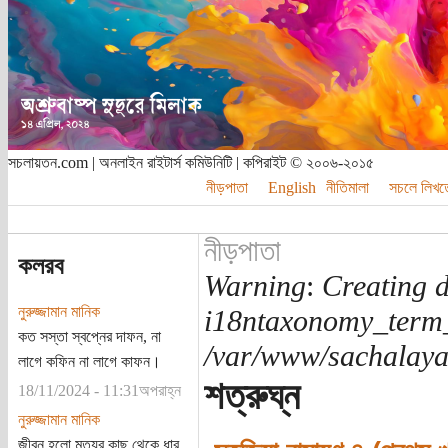
সচলায়তন.com | অনলাইন রাইটার্স কমিউনিটি | কপিরাইট © ২০০৬-২০১৫
নীড়পাতা
English
নীতিমালা
সচলে লিখত
নীড়পাতা
কলরব
Warning
:
Creating d
নুরুজ্জামান মানিক
i18ntaxonomy_term
কত সস্তা স্বপ্নের দাফন, না
/var/www/sachalayat
লাগে কফিন না লাগে কাফন।
শত্রুঘ্ন
18/11/2024 - 11:31অপরাহ্ন
নুরুজ্জামান মানিক
জীবন হলো মৃত্যুর কাছ থেকে ধার