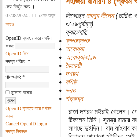
সহজিয়া রামায়ণ ৪ (প্রথম 
নেয়া কিছুটা সময় ।
লিখেছেন
মাহবুব লীলেন
(তারিখ: শ
07/08/2024 - 11:53অপরাহ্ন
৩:২৯পূর্বাহ্ন)
আরও
ক্যাটেগরি:
OpenID ব্যবহার করে লগইন
ব্লগরব্লগর
করুন:
অযোধ্যা
OpenID কি?
অযোধ্যাকাণ্ড
সদস্য পরিচয়:
*
কৈকেয়ী
দশরথ
পাসওয়ার্ড:
*
বশিষ্ঠ
ভরত
ভুলোনা আমায়
শত্রুঘ্ন
OpenID ব্যবহার করে লগইন
রাজা দশরথ মইরাই গেলেন। পোল
করুন
টিকলেন তিনি। সুমন্ত্র রামরে
Cancel OpenID login
লাগছে দুইদিন। রাম যাইবার কা
সদস্য নিবন্ধন
বিছানায় শোয়ানো হইছিল; সেই 