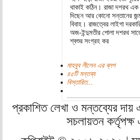
থাকাই কঠিন। রাজা দশরথ এক ব
দিছেন আর কোনো সন্তানের জন
বিবাহ। রাজত্বের লাইগা দরকার
অজ-ইন্দুমতীর পোলা দশরথ সাড়ে
শ্বশুর সংগ্রহ কর
মাহবুব লীলেন এর ব্লগ
৪৫টি মন্তব্য
বিস্তারিত...
প্রকাশিত লেখা ও মন্তব্যের দায় 
সচলায়তন কর্তৃপক্