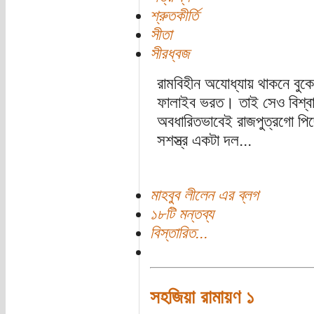
শ্রুতকীর্তি
সীতা
সীরধ্বজ
রামবিহীন অযোধ্যায় থাকনে বুকের 
ফালাইব ভরত। তাই সেও বিশ্বা
অবধারিতভাবেই রাজপুত্রগো পি
সশস্ত্র একটা দল...
মাহবুব লীলেন এর ব্লগ
১৮টি মন্তব্য
বিস্তারিত...
সহজিয়া রামায়ণ ১