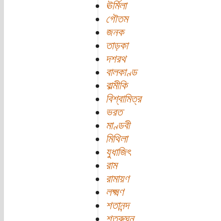
ঊর্মিলা
গৌতম
জনক
তাড়কা
দশরথ
বালকাণ্ড
বাল্মীকি
বিশ্বামিত্র
ভরত
মাণ্ডবী
মিথিলা
যুধাজিৎ
রাম
রামায়ণ
লক্ষ্মণ
শতানন্দ
শত্রুঘ্ন