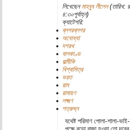
লিখেছেন
মাহবুব লীলেন
(তারিখ: 
৪:৩০পূর্বাহ্ন)
ক্যাটেগরি:
ব্লগরব্লগর
অযোধ্যা
দশরথ
বালকাণ্ড
বাল্মীকি
বিশ্বামিত্র
ভরত
রাম
রামায়ণ
লক্ষ্মণ
শত্রুঘ্ন
যথেষ্ট পরিমাণ পোলা-শালা-ভাই-
পক্ষে বড়ো রাজা হওয়া তো দূরের