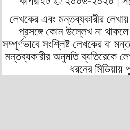
কপিরাইট © ২০০৬-২০২০ | সচ
লেখকের এবং মন্তব্যকারীর লেখায়
প্রসঙ্গে কোন উল্লেখ না থাকলে স
সম্পূর্ণভাবে সংশ্লিষ্ট লেখকের বা মন
মন্তব্যকারীর অনুমতি ব্যতিরেকে লে
ধরনের মিডিয়ায় 