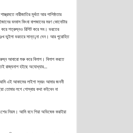
্রমতে নারীজাতির মূর্খতা আর পাপিষ্ঠতার
ভাইজানের বনবাস কিংবা বাপজানের মরণ কোনোটার
যা করে শত্রুঘ্নও রিপিট করে সব। ভরতের
ুঃখ ভুইলা ভরতরে সান্ত¡না দেন। আর পুরোহিত
ুঘ্ন আবারো শুরু করে বিলাপ। বিলাপ করতে
তেই রাজ্যনাশ হইছে অযোধ্যার...
ু আমি এই আকামের লাইগা স্বয়ং আমার জননী
কইয়া তোমার লগে গোস্বায় কথা কইবেন না
ংশের নিয়ম। আমি বনে গিয়া অভিষেক করাইয়া