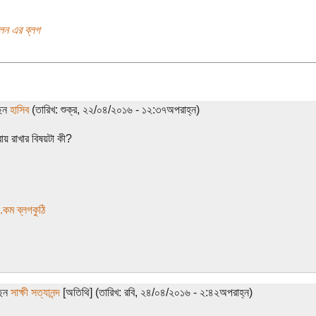
লেন এর ব্লগ
ছেন
হাসিব
(তারিখ: শুক্র, ২২/০৪/২০১৬ - ১২:৩৭অপরাহ্ন)
বায় রাখার বিষয়টা কী?
.কম ব্লগকুঠি
ছেন
সাক্ষী সত্যানন্দ
[অতিথি] (তারিখ: রবি, ২৪/০৪/২০১৬ - ২:৪২অপরাহ্ন)