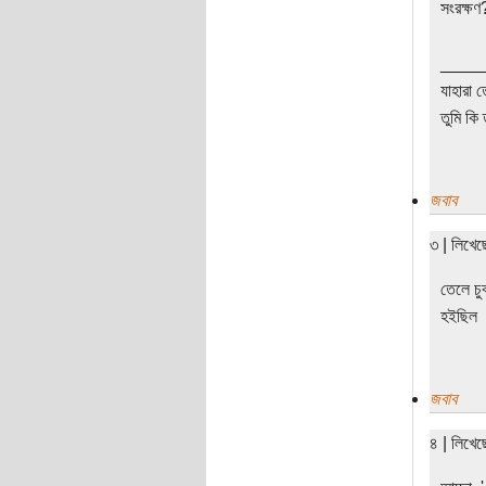
সংরক্ষণ
____
যাহারা 
তুমি কি 
জবাব
৩ | লিখে
তেলে চু
হইছিল
জবাব
৪ | লিখে