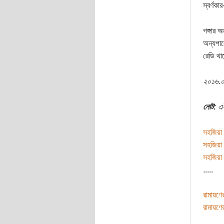
স্বর্ণক
গঙ্গার 
অন্যপার
রেডি থা
২০১৬.০
নোট:
এই
সহজিয়া 
সহজিয়া 
সহজিয়া 
.....
রামায়ণে
রামায়ণে