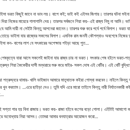
সা ভরত কিছুই জানে না ভাব লয়। বাপে কই; ভাই কই এইসব জিগায়। তারপর ঘটনা শুইনা শাস্ত
্স দিয়া নিজের মায়েরে গালাগালি দেয়। তারপর সর্বজনে গিয়া কয়- এই রাজ্য নিমু না আমি। 
যে আমি দায়ী না সেইটা কিন্তু আপনেরা জানেন। তারপর শুরু করে পর্বে পর্বে বিলাপ। ভরত 
 তোড়ে ভাইসা যায় রাজ্যের সকলের বিলাপ। এমনিক রাম জননী কৌশল্যাও অবশেষে নিজের দ
আইসা কন- বাপের লাশ যে সৎকারের অপেক্ষায় পইড়া আছে পুত...
শেষকৃত্যে যারা আসে সকলেই জাইনা যায় রাজ্য চায় না ভরত। সৎকার শেষ হইলে ভরত-শত্র
্রুঘ্ন গিয়া কৈকেয়ীর দাসী মন্থরারে শুরু করে মাইর- সকল দোষ এই বেটির। এই বেটি বুদ্ধি
া শত্রুঘ্নরে থামায়- খালি ভাইজান আমারে মাতৃঘাতক কইয়া গোস্বা করবেন। নাইলে কিন্ত
ে খুন করতাম। ...এরে ছাইড়া দেও। তুমি যদি এরে মারো তাইলে কিন্তু নারী নির্যাতনকারী 
...
ই সপ্তা পার হয় বিনা রাজায়। ভরত কয়- রাজা হইবে বংশের বড়ো পোলা। এইটাই আমাগো ব
রে অযোধ্যায় নিয়া আসব। তোমরা আমার বনযাত্রার আয়োজন করো...