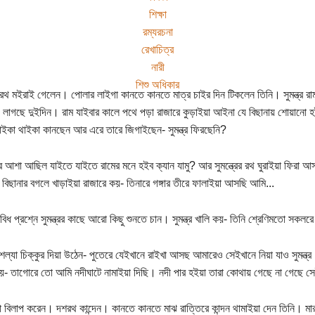
শিক্ষা
রম্যরচনা
রেখাচিত্র
নারী
শিশু অধিকার
রথ মইরাই গেলেন। পোলার লাইগা কানতে কানতে মাত্র চাইর দিন টিকলেন তিনি। সুমন্ত্র র
লাগছে দুইদিন। রাম যাইবার কালে পথে পড়া রাজারে কুড়াইয়া আইনা যে বিছানায় শোয়ানো হ
ইকা থাইকা কানছেন আর এরে তারে জিগাইছেন- সুমন্ত্র ফিরছেনি?
 আশা আছিল যাইতে যাইতে রামের মনে হইব ক্যান যামু? আর সুমন্ত্রের রথ ঘুরাইয়া ফিরা আসব 
 বিছানার বগলে খাড়াইয়া রাজারে কয়- তিনারে গঙ্গার তীরে ফালাইয়া আসছি আমি...
িধ প্রশ্নে সুমন্ত্রর কাছে আরো কিছু শুনতে চান। সুমন্ত্র খালি কয়- তিনি শ্রেণিমতো সকলরে 
শল্যা চিক্কুর দিয়া উঠেন- পুতেরে যেইখানে রাইখা আসছ আমারেও সেইখানে নিয়া যাও সুমন্ত
র কয়- তাগোরে তো আমি নদীঘাটে নামাইয়া দিছি। নদী পার হইয়া তারা কোথায় গেছে না গেছে সে
 বিলাপ করেন। দশরথ কান্দেন। কানতে কানতে মাঝ রাত্তিরে কান্দন থামাইয়া দেন তিনি। মার