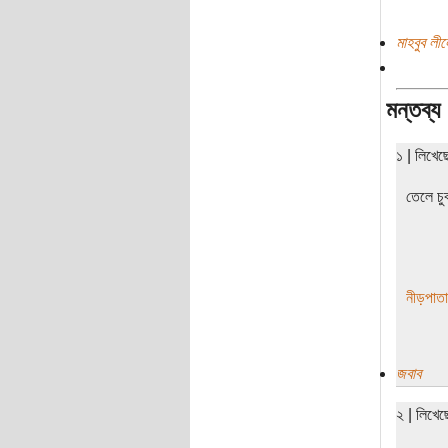
মাহবুব লী
মন্তব্য
১ | লিখে
তেলে চু
নীড়পাতা
জবাব
২ | লিখে