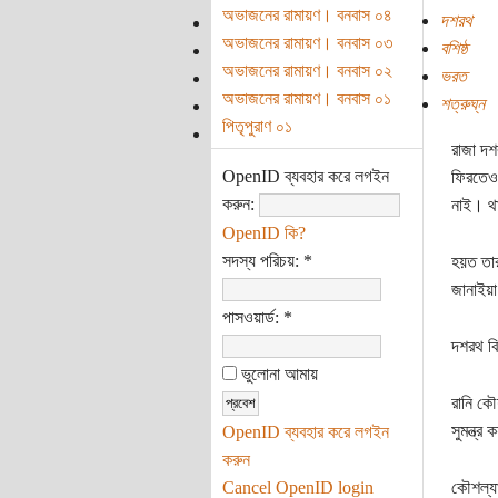
অভাজনের রামায়ণ। বনবাস ০৪
দশরথ
অভাজনের রামায়ণ। বনবাস ০৩
বশিষ্ঠ
অভাজনের রামায়ণ। বনবাস ০২
ভরত
অভাজনের রামায়ণ। বনবাস ০১
শত্রুঘ্ন
পিতৃপুরাণ ০১
রাজা দশ
OpenID ব্যবহার করে লগইন
ফিরতেও 
করুন:
নাই। থা
OpenID কি?
সদস্য পরিচয়:
*
হয়ত তার
জানাইয়া
পাসওয়ার্ড:
*
দশরথ বিব
ভুলোনা আমায়
রানি কৌ
সুমন্ত্
OpenID ব্যবহার করে লগইন
করুন
Cancel OpenID login
কৌশল্যা