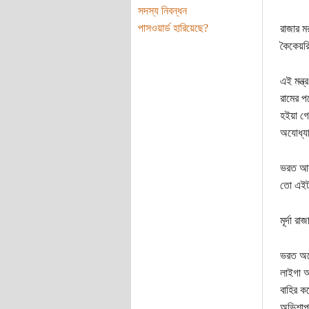
সদস্য নিবন্ধন
পাসওয়ার্ড হারিয়েছে?
রাজার ম
কৈকেয়রি
এই মন্ত
রামের প
হইয়া গে
অযোধ্য
ভরত আর 
তো এইটা
মূর্দা র
ভরত অযো
লাইগা আ
বাহির ক
অভিশাপ 