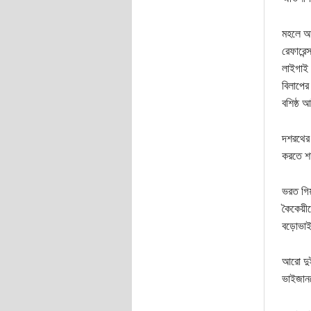
মহলে আই
রেফারেন
লাইগাই 
বিলাপের
বশিষ্ঠ 
দশরথের 
করতে শত
ভরত গিয়
কৈকেয়ীর
বড়োভাই
আরো দু
ভাইজান