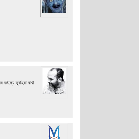
র মইদ্যে ডুবাইয়া রাখা