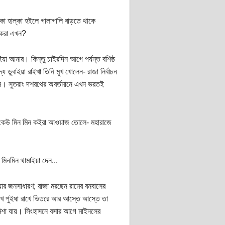
্কা হাল্কা হইলে গালাগালি বাড়তে থাকে
ী করা এখন?
য়া আনার। কিন্তু চাইরদিন আগে পর্যন্ত বশিষ্ঠ
ডুবাইয়া রাইখা তিনি মুখ খোলেন- রাজা নির্বাচন
সন। সুতরাং দশরথের অবর্তমানে এখন ভরতই
উ কেউ মিন মিন কইরা আওয়াজ তোলে- মহারাজে
ব মিনমিন থামাইয়া দেন...
র জনসাধারণ; রাজা মরছেন রামের বনবাসের
দুঃখ পুইষা রাখে ভিতরে আর আস্তে আস্তে তা
 মিশা যায়। সিংহাসনে বসার আগে মাইনসের