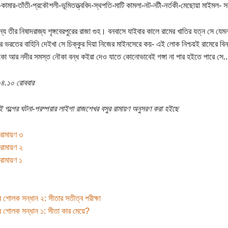
ার-কামার-তাঁতী-প্রকৌশলী-ভূমিতত্ত্ববিদ-স্থপতি-মাটি কামলা-নট-নটী-নর্তকী-মেছোয়া মাইমল-
অন্য তীর নিষাদরাজ্য শৃঙ্গবেরপুরের রাজা গুহ। বনবাসে যাইবার কালে রামের খাতির যত্ন সে য
ে ভরতের বাহিনি দেইখা সে চিক্কুর দিয়া নিজের মাইনসেরে কয়- এই লোক নিশ্চয়ই রামেরে ব
কো আর নদীর সমস্ত নৌকা বন্ধ কইরা দেও যাতে কোনোভাবেই গঙ্গা না পার হইতে পারে সে..
৪.১০ রোববার
 গল্পের ঘটনা-পরম্পরার লাইগা রাজশেখর বসুর রামায়ণ অনুসরণ করা হইছে
রামায়ণ ৩
রামায়ণ ২
রামায়ণ ১
র শোলক সন্ধান ২: সীতার সতীত্ব পরীক্ষা
র শোলক সন্ধান ১: সীতা কার মেয়ে?