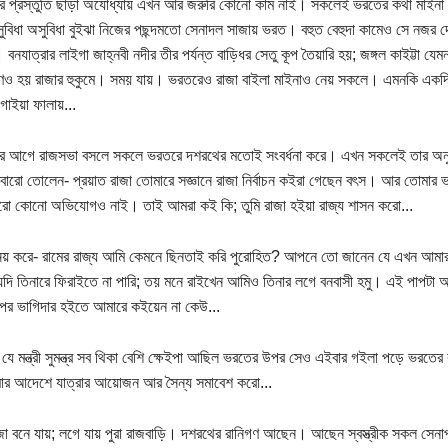
ার প্রস্তুতি ছাড়া অযোধ্যায় এখন আর জরুরি কোনো কাম নাই। সকলেই ভরতের কথা মাইনা 
 সুবিধা অসুবিধা বুইঝা নিজের পছন্দমতো সেনাদল সাজায় ভরত। বহুত বেহুদা কামেও সে নজর দেয়
নযাত্রার লাইগা জাহ্নবী নদীর তীর পর্যন্ত বাড়িধর সেতু কূপ তৈয়ারি হয়; জঙ্গল কাইট্টা যে
পণও হয় রাজার হুকুমে। সময় যায়। ভরতরেও রাজা বাইলা মাইনাও নেয় সকলে। এমনকি একদিন বন
 গাইয়া ফালায়...
রার আগে রাজসভা বসলে সকলে ভরতরে দশরথের মতোই সংবর্ধনা করে। এখন সকলেই তার অন
আবারো তোলেন- প্রয়াত রাজা তোমারে সজ্ঞানে রাজা নির্বাচন কইরা গেছেন বৎস। আর তোমার 
ো কোনো অভিযোগও নাই। তাই আমরা কই কি; তুমি রাজা হইয়া রাজ্য শাসন করো...
য় করে- রামের রাজ্য আমি কেমনে ছিনতাই করি পুরোহিত? আপনে তো জানেন যে এখন আমার 
ি তিনারে ফিরাইতে না পারি; তয় মনে রাইখেন আমিও তিনার লগে বনবাসী হমু। এই পাপটা 
ের ভাগিদার হইতে আমারে কইয়েন না কেউ...
যে মন্ত্রী সুমন্ত্র সব থিকা বেশি ক্ষেইপা আছিল ভরতের উপর সেও এইবার গইলা পড়ে ভরতের
ার আদেশে যাত্রার আয়োজন আর সৈন্য সমাবেশ করো...
া বনে যায়; লগে যায় পুরা রাজবাড়ি। দশরথের রানিগণ আছেন। আছেন স্বস্ত্রীক সকল সেনা