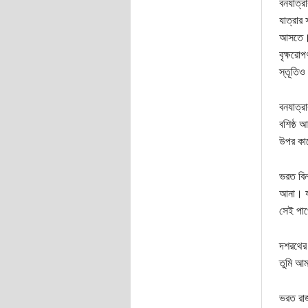
বনযাত্র
যাত্রার
আসতে। ব
বৃক্ষরো
স্তূতিও
বনযাত্
বশিষ্ঠ 
উপর কার
ভরত বিন
আনা। যদ
সেই পাপ
দশরথের 
তুমি আম
ভরত রাজ