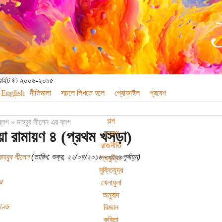
পিরাইট © ২০০৬-২০১৫
English
নীতিমালা
সচলে লিখতে হলে
প্রোফাইল
প্রবেশ
গল্প
ব্লগ
»
মাহবুব লীলেন এর ব্লগ
া রামায়ণ ৪ (প্রথম খসড়া)
ভ্রমণ
রাজনীতি
াহবুব লীলেন
(তারিখ: শুক্র, ২২/০৪/২০১৬ - ৩:২৯পূর্বাহ্ন)
প্রযুক্তি
মুক্তিযুদ্ধ
র
খেলাধুলা
অনুবাদ
ণ্ড
বিজ্ঞান
কবিতা