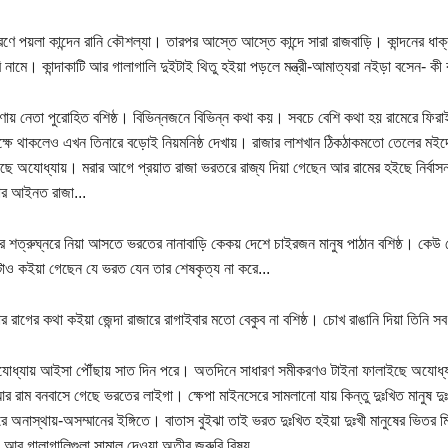
রণে পয়লা কান্দেন রানি কৌশল্যা। তারপর আস্তে আস্তে কান্দে সারা রাজবাড়ি। কান্দনের ধাক
 নামে। কান্দাকাটি আর গালাগালি দুইটাই থিতু হইয়া পড়লে মন্ত্রী-আমাত্যরা নইড়া বসেন- ক
্রণায় নেতা পুরোহিত বশিষ্ঠ। বিভিন্নজনে বিভিন্ন কথা কয়। সবচে বেশি কথা হয় রামেরে ফিরাই
ক্ষে থাকলেও এখন তিনারে বড়োই নিয়মনিষ্ঠ দেখায়। রাজার লাশখান ঠিকঠাকমতো তেলের মইদ্যে 
ছে অযোধ্যায়। মরার আগে প্রয়াত রাজা ভরতরে রাজ্য দিয়া গেছেন আর রামের হইছে নির্বা
ার আইনত রাজা...
শত্রুঘ্নরে নিয়া আসতে ভরতের নানাবাড়ি কেকয় দেশে চাইরজন মানুষ পাঠান বশিষ্ঠ। কে
ও কইয়া গেছেন যে ভরত যেন তার শেষকৃত্য না করে...
াজার রাগের কথা কইয়া জেন্দা রাজারে রাগাইবার মতো বেকুব না বশিষ্ঠ। চোখ রাঙানি দিয়া তিনি স
ধ্যায় আইসা পৌঁছায় সাত দিন পরে। অতদিনে সাধারণ সমীকরণও টাইনা ফালাইছে অযোধ্যা
র রাম বনবাসে গেছে ভরতের লাইগা। ক্ষেপা মাইনসেরে সামলানো যায় কিন্তু দুঃখিত মানুষ 
রে অনাস্থায়-অসম্মানের ইঙ্গিতে। বাতাস বুইঝা তাই ভরত দুঃখিত হইয়া দুঃখী মানুষের ভিতর
আর গালাগালিগুলা সামাল দেওয়া অতীব জরুরি বিষয়...