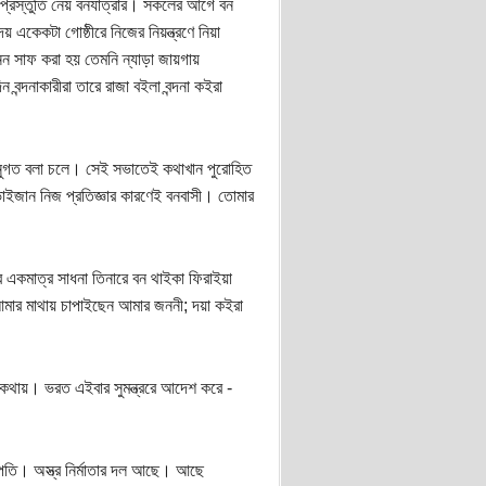
প্রস্তুতি নেয় বনযাত্রার। সকলের আগে বন
 একেকটা গোষ্ঠীরে নিজের নিয়ন্ত্রণে নিয়া
মনন সাফ করা হয় তেমনি ন্যাড়া জায়গায়
্দনাকারীরা তারে রাজা বইলা বন্দনা কইরা
ুগত বলা চলে। সেই সভাতেই কথাখান পুরোহিত
ভাইজান নিজ প্রতিজ্ঞার কারণেই বনবাসী। তোমার
একমাত্র সাধনা তিনারে বন থাইকা ফিরাইয়া
আমার মাথায় চাপাইছেন আমার জননী; দয়া কইরা
 কথায়। ভরত এইবার সুমন্ত্ররে আদেশ করে -
পতি। অস্ত্র নির্মাতার দল আছে। আছে