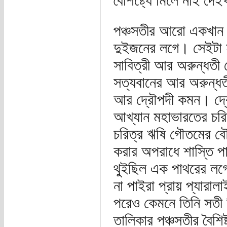
বৈশিষ্ট্যে মিলে নাই দে
পঞ্চসতীর আরো একখান
দুইজনের লগে। সেইটা হ
সাবিত্রী আর অরুন্ধতী 
সত্যবানের আর অরুন্ধত
আর দ্রৌপদী কমন। দ্র
আখ্যান মহাভারতের চর
চরিত্র ঋষি গৌতমের বৌ 
করার অপরাধে শাস্তি পা
থুইছিল এক পাথরের লগ
না পাইরা প্রায় প্যারা
পরেও কেমনে তিনি সতী 
তালিকার পঞ্চসতীর বৈশিষ