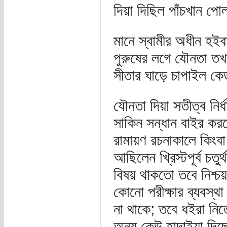
দিয়া দিছিল পাঁচখান পোলা- অ
মানে স্বামীর অধীন হইবা
পুরুষের লগে যৌনতা তখ
সীতার ঘাড়ে চাপাইল কে
যৌনতা দিয়া সতীত্ব নির
সাকিন সন্ধান বাইর কর
রামায়ণ রচনাকালে কিংবা 
আছিলেন খ্রিস্টপূর্ব চত
বিষয় থাকতো তবে নিশ্চয়
কোনো পরীক্ষার ব্যবস্
না থাকে; তবে ধইরা নিতে
অন্য কেউ হান্দাইয়া দিছে 