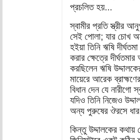
প্রচলিত হয়...
স্বামীর প্রতি স্ত্রীর
সেই পোলা; যার চোখ অ
হইয়া তিনি ঋষি দীর্ঘতম
করার ক্ষেত্রে দীর্ঘতম
করছিলেন ঋষি উদ্দালকে
মায়েরে আরেক ব্রাহ্মণে
বিধান দেন যে নারীগো স
যদিও তিনি নিজেও উদ্দ
অন্য পুরুষের ঔরসে ধা
কিন্তু উদ্দালকের কথায়