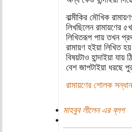
বাল্মীকির মৌখিক রামায়
লিখছিলেন রামায়ণের ৫
লিখিতরূপ পায় তখন প্র
রামায়ণ হইয়া লিখিত হয়।
বিষয়টাও হান্দাইয়া যায়
বেশ জাপটাইয়া ধরছে পুরু
রামায়ণের শোলক সন্ধান
মাহবুব লীলেন এর ব্লগ