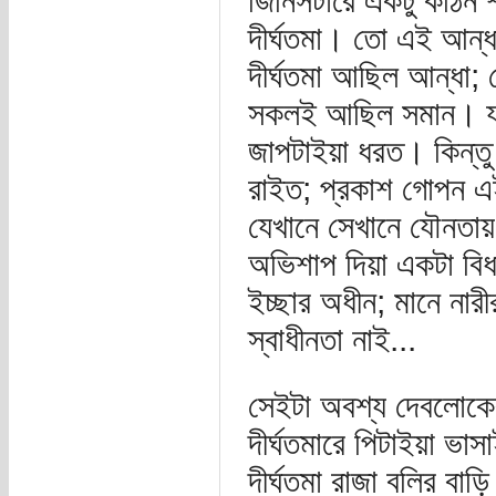
জিনিসটারে একটু কঠিন 
দীর্ঘতমা। তো এই আন্ধা
দীর্ঘতমা আছিল আন্ধা;
সকলই আছিল সমান। যখ
জাপটাইয়া ধরত। কিন্ত
রাইত; প্রকাশ গোপন এ
যেখানে সেখানে যৌনতায় 
অভিশাপ দিয়া একটা বিধা
ইচ্ছার অধীন; মানে নার
স্বাধীনতা নাই...
সেইটা অবশ্য দেবলোকের 
দীর্ঘতমারে পিটাইয়া ভ
দীর্ঘতমা রাজা বলির বাড়