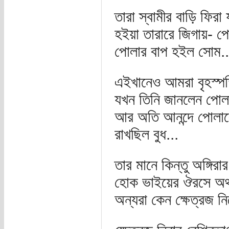
তারা স্বামীর বাড়ি ফিরা
হইয়া তারারে জিগায়- 
পোলার বাপ হইল সোম..
এইখানেও আমরা বৃহস্পতি
যখন তিনি জানলেন পোলাট
আর অতি আনন্দে পোলারে 
রাখছিল বুধ...
তার মানে কিন্তু অঙ্গি
হোক ভাইয়ের ঔরসে অথব
অন্যরা কেন ক্ষেত্রজ 