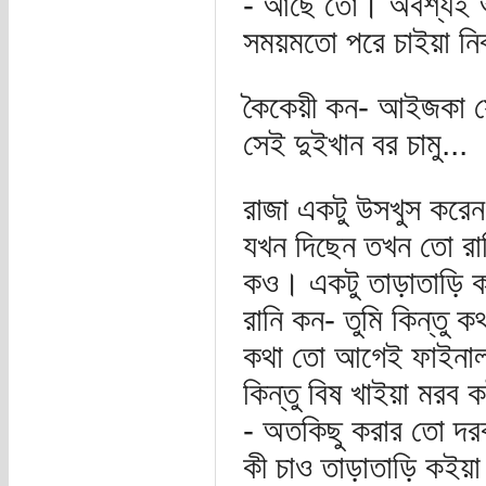
- আছে তো। অবশ্যই আছ
সময়মতো পরে চাইয়া নিব
কৈকেয়ী কন- আইজকা 
সেই দুইখান বর চামু...
রাজা একটু উসখুস করে
যখন দিছেন তখন তো রা
কও। একটু তাড়াতাড়ি ক
রানি কন- তুমি কিন্তু
কথা তো আগেই ফাইনাল
কিন্তু বিষ খাইয়া মরব ক
- অতকিছু করার তো দর
কী চাও তাড়াতাড়ি কইয়