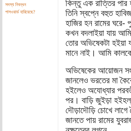
কিন্তু এক রাত্তির প
সদস্য নিবন্ধন
তিনি স্বপ্নে বহুত হাব
পাসওয়ার্ড হারিয়েছে?
হাজির হন রামের ঘরে-
কখন বদলাইয়া যায় আমি
তোর অভিষেকটা হইয়া য
মানে নাই। আমি কালক
অভিষেকের আয়োজন সংক্
জানলেও ভরতের মা কৈকেয়
হইলেও অযোধ্যার পরবর
পর। বাড়ি জুইড়া হইহল্
দৌড়াদৌড়ি চোখে লাগে ক
জানতে পায় রামের যুবর
নক্ষত্রের লগনে...