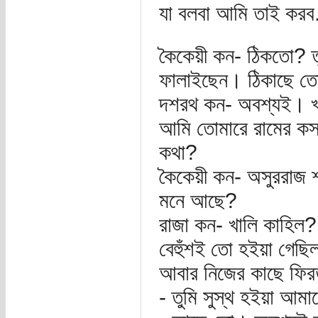
যা বলবা আমি তাই করব.
কৈকেয়ী কন- ঠিকতো? তু
ফালাইছেন। ঠিকাছে ত
দশরথ কন- অবশ্যই। খা
আমি তোমারে রামের কস
কথা?
কৈকেয়ী কন- অসুররাজ শম
মনে আছে?
রাজা কন- খালি কাহিল
বেহুঁশই তো হইয়া গেছি
আবার নিজের কাছে ফিরত
- তুমি সুস্থ হইয়া আমা