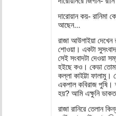
দারোয়ানরে জিগান- রান
দারোয়ান কয়- রানিমা ক
আছেন...
রাজা আউগাইয়া দেখেন র
শোওয়া। একটা সুসংবাদ
সেই সংবাদটা দেওয়া সম্
হইছে কও। কেডা তোমা
কল্লা কাইট্টা ফালামু
একপাল কবিরাজ পুষি। শ
হয়? আমি এক্ষুনি ডাকত
রাজা রানিরে তেলান কিন্