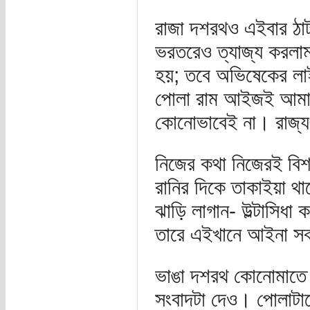
রাজা দশরথও এইবার ঠা
ভরতরেও ত্যাজ্য করলা
হয়; তবে অভিষেকের ল
পোলা রাম আইজই আমার
কোনোভাবেই না। রাজ্য
নিজের কথা নিজেরই বিশ
রানির দিকে তাকাইয়া থ
ঝাড়ি লাগান- উল্টাসিধ
তারে এইখানে আইনা সব
ভাঙা দশরথ কোনোমাতে 
সংবাদটা দেও। পোলাটার