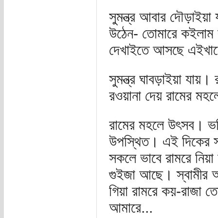
সুমন্ত্র আবার দৌড়াইয়া
উঠেন- তোমারে কইলাম 
দেখাইতে আসছে এইখান
সুমন্ত্র ঘাবড়াইয়া যায়
রওয়ানা দেয় রামের মহলে
রামের মহলে উৎসব। ভবি
উপস্থিত। এই দিকের সবক
সকলে ভাবে রামরে নিয়া 
গুইজা আছে। স্বামীর অ
গিয়া রামরে কয়-রাজা ত
আমারে...