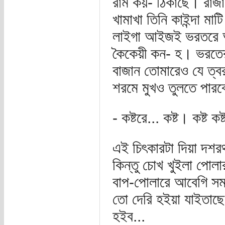
রাম কয়- ঠিকাছে। রাজ
খামাখা তিনি কাইন্দা 
লাইগা আইজই ভরতরে আ
কৈকেয়ী কন- হ। ভরতের
বাজান তোমারেও যে ত্বর
শরমে মুখও তুলতে পারব
- কষ্টরে... কষ্ট। কষ্ট কষ্
এই চিৎকারটা দিয়া দশর
কিন্তু চোখ খুইলা পোল
বাপ-পোলারে আবেগি সম
তো দেরি হইয়া যাইতাছ
হইব...