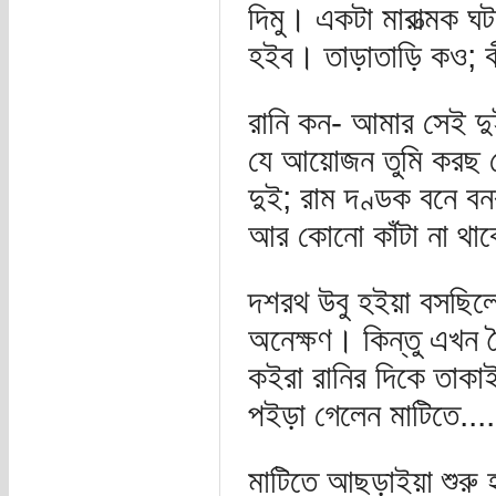
দিমু। একটা মারাত্মক 
হইব। তাড়াতাড়ি কও; কী
রানি কন- আমার সেই দ
যে আয়োজন তুমি করছ 
দুই; রাম দণ্ডক বনে বন
আর কোনো কাঁটা না থাক
দশরথ উবু হইয়া বসছিল
অনেক্ষণ। কিন্তু এখন ক
কইরা রানির দিকে তাকাইয়
পইড়া গেলেন মাটিতে....
মাটিতে আছড়াইয়া শুরু 