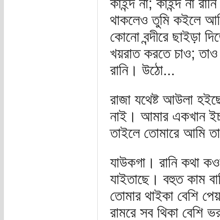
কাইন্দ না; কাইন্দ না 
থাকলেও তুমি কইলে আমি
কোনো বন্দীরে ছাইড়া দি
খয়রাত করতে চাও; তাও 
রানি। উঠো...
রাজা যথেষ্ট আউলা হই
নাই। আমার একখান ইচ্
তাইলে তোমারে আমি তা 
যাউকগা। রানি কথা কও
যাইতাছে। বহুত কাম বা
তোমার থাইকা বেশি পে
রামরে সব থিকা বেশি ভ