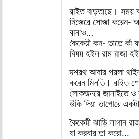
রাইত বাড়তাছে। সময় আ
নিজেরে সোজা করেন- আম
বানাও...
কৈকেয়ী কন- তাতে কী ফ
বিষয় হইল রাম রাজা হই
দশরথ আবার পয়লা থাইক
করেন মিনতি। রাইত শেষ
লোকজনরে জানাইতে ও জা
উঁকি দিয়া তাগোরে একটা
কৈকেয়ী ঝাড়ি লাগান রা
যা করবার তা করো...