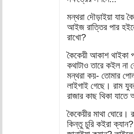
মন্থরা দৌড়াইয়া যায় কৈ
আইজ রাত্তির পার হইলেই
রাখো?
কৈকেয়ী আকাশ থাইকা প
কথাটাও তারে কইল না
মন্থরা কয়- তোমার পোল
লাইগাই গেছে। রাম যুব
রাজার কাছ থিকা যাতে 
কৈকেয়ীর মাথা ঘোরে। 
কিন্তু চুরি কইরা ক্যান