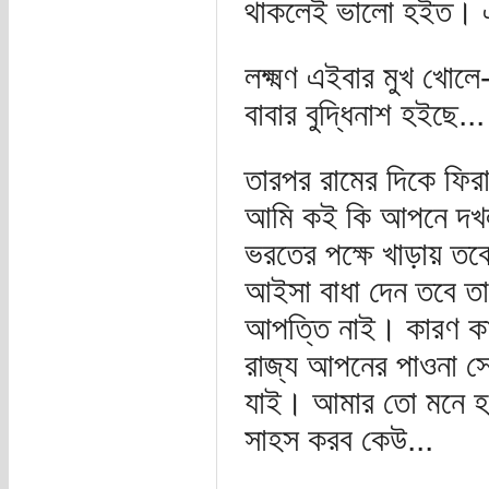
থাকলেই ভালো হইত। এ
লক্ষ্মণ এইবার মুখ খোল
বাবার বুদ্ধিনাশ হইছে...
তারপর রামের দিকে ফি
আমি কই কি আপনে দখ
ভরতের পক্ষে খাড়ায় তব
আইসা বাধা দেন তবে তা
আপত্তি নাই। কারণ কাণ্
রাজ্য আপনের পাওনা সে
যাই। আমার তো মনে হ
সাহস করব কেউ...