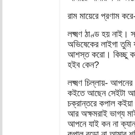
রাম মায়েরে প্রণাম করে
লক্ষ্মণ ঠাণ্ড হয় নাই।
অভিষেকের লাইগা তুমি
আশস্ত করো। কিচ্ছু 
হইব কেন?
লক্ষ্মণ চিল্লায়- আপন
কইতে আছেন সেইটা আমি 
চক্রান্তরে কপাল কইয়া 
আর অক্ষমরাই ভাগ্য মা
আপনে যাই কন না ক্য
কপাল বড়ো না আমার শক