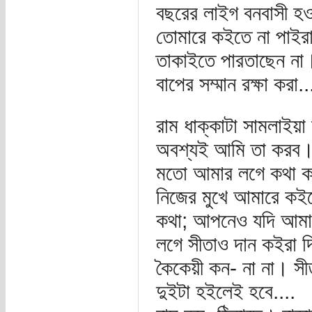
বছরের লাইগ বনবাসী হও
তোমারে কইতে না পাইরা
তাকাইতে পারতাছেন না।
বাপের সম্মান রক্ষা করা..
রাম ধাক্কাটা সামলাইয়
অবশ্যই আমি তা করব। 
মতো আমার লগে কথা ক
নিজের মুখে আমারে কই
কথা; আপনেও যদি আমার
লগে সীতাও দান কইরা দি
কৈকেয়ী কন- না না। সী
দুইটা হইলেই হবে....