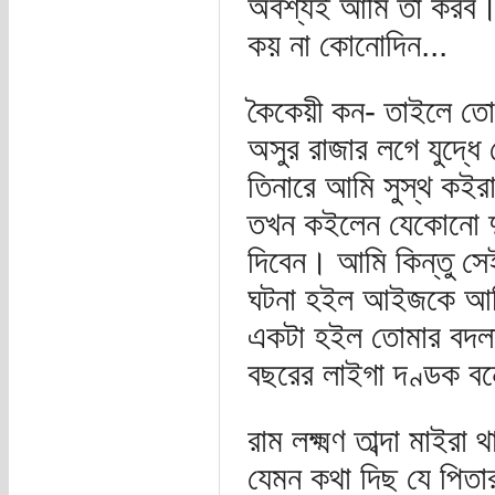
অবশ্যই আমি তা করব। 
কয় না কোনোদিন...
কৈকেয়ী কন- তাইলে ত
অসুর রাজার লগে যুদ্ধ
তিনারে আমি সুস্থ কইর
তখন কইলেন যেকোনো দুই
দিবেন। আমি কিন্তু সে
ঘটনা হইল আইজকে আমি 
একটা হইল তোমার বদল
বছরের লাইগা দণ্ডক বনে
রাম লক্ষ্মণ তাব্দা মাই
যেমন কথা দিছ যে পিতা