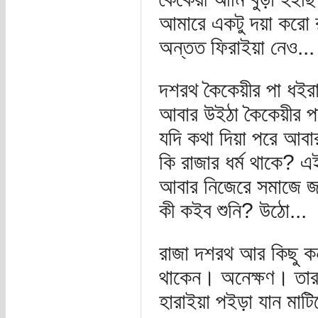
আমারে একটু দয়া করো র
অন্তত ফিরাইয়া নেও...
দশরথ কৈকেয়ীর পা ধইরা
আবার উইঠা কৈকেয়ীর প
যদি কথা দিয়া পরে আবা
কি রাজার ধর্ম থাকে? এ
আবার নিজেরে সমাজে জ
কী কইব শুনি? উঠো...
রাজা দশরথ আর কিছু কন
থাকেন। অনেক্ষণ। তারপ
হারাইয়া পইড়া যান মাটি