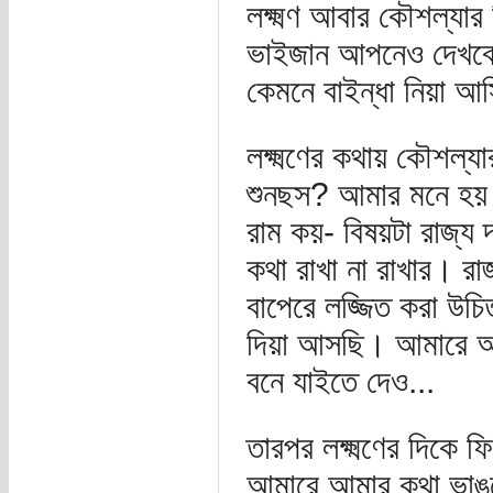
লক্ষ্মণ আবার কৌশল্যা
ভাইজান আপনেও দেখবেন।
কেমনে বাইন্ধা নিয়া আস
লক্ষ্মণের কথায় কৌশল্য
শুনছস? আমার মনে হয়
রাম কয়- বিষয়টা রাজ্য 
কথা রাখা না রাখার। রা
বাপেরে লজ্জিত করা উচি
দিয়া আসছি। আমারে অন
বনে যাইতে দেও...
তারপর লক্ষ্মণের দিকে 
আমারে আমার কথা ভাঙত