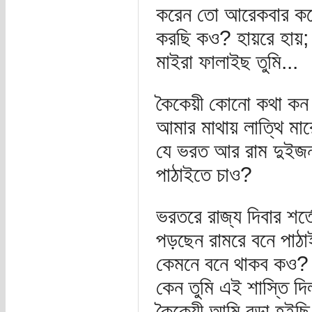
করেন তো আরেকবার করে
করছি কও? হায়রে হায়; 
মাইরা ফালাইছ তুমি...
কৈকেয়ী কোনো কথা কন 
আমার মাথায় লাত্থি মা
যে ভরত আর রাম দুইজন
পাঠাইতে চাও?
ভরতরে রাজ্য দিবার শর্
পড়ছেন রামরে বনে পাঠাই
কেমনে বনে থাকব কও? 
কেন তুমি এই শাস্তি দ
কৈকেয়ী আমি বুড়া হইছ