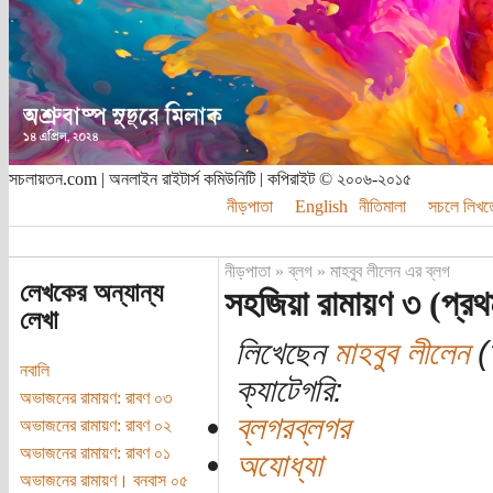
সচলায়তন.com | অনলাইন রাইটার্স কমিউনিটি | কপিরাইট © ২০০৬-২০১৫
নীড়পাতা
English
নীতিমালা
সচলে লিখত
নীড়পাতা
»
ব্লগ
»
মাহবুব লীলেন এর ব্লগ
লেখকের অন্যান্য
সহজিয়া রামায়ণ ৩ (প্র
লেখা
লিখেছেন
মাহবুব লীলেন
(ত
নবালি
ক্যাটেগরি:
অভাজনের রামায়ণ: রাবণ ০৩
ব্লগরব্লগর
অভাজনের রামায়ণ: রাবণ ০২
অভাজনের রামায়ণ: রাবণ ০১
অযোধ্যা
অভাজনের রামায়ণ। বনবাস ০৫