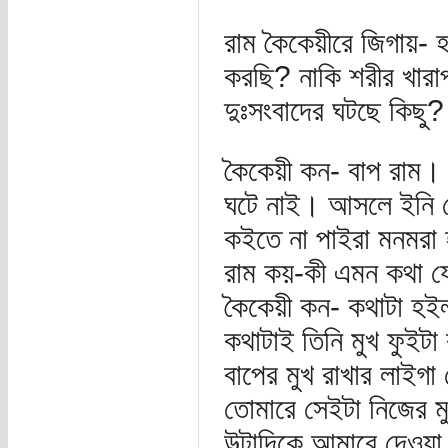
রাম কৈকেয়ীরে জিগায়-
করছি? নাকি শরীর খার
দুঃসংবাদের ঘটছে কিছু?
কৈকেয়ী কন- বাপ রাম।
ঘটে নাই। আসলে ইনি তো
কইতে না পাইরা মনমরা 
রাম কয়-কী এমন কথা য
কৈকেয়ী কন- কথাটা হইল
কথাটাই তিনি মুখ ফুই
বাপের মুখ রাখার লাইগা
তোমারে সেইটা নিজের ম
উল্টাদিকে আমারে দেওয়া