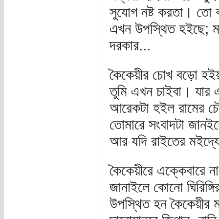
সুযোগ নষ্ট করতা। তো 
এখন উপস্থিত হইছে; মা
দরকার...
কৈকেয়ীর চোখ বড়ো হইয়া
তুমি এখন চাইবা। যার
আরেকটা হইল রামের চৌদ্
তোমারে সংবাদটা জানই
আর যদি রাইতের মইদ্যে
কৈকেয়ীরে এক্কেবারে ন
জানাইলে কোনো ঘিরিঙ্গ
উপস্থিত হন কৈকেয়ীর 