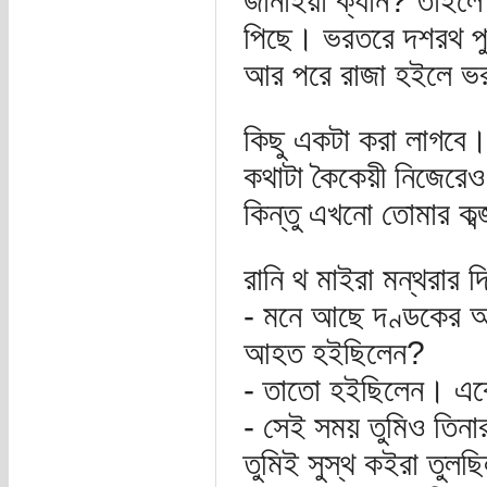
জানাইয়া ক্যান? তাইল
পিছে। ভরতরে দশরথ পু
আর পরে রাজা হইলে ভর
কিছু একটা করা লাগবে
কথাটা কৈকেয়ী নিজেরে
কিন্তু এখনো তোমার কব্
রানি থ মাইরা মন্থরার 
- মনে আছে দণ্ডকের অসু
আহত হইছিলেন?
- তাতো হইছিলেন। এক্
- সেই সময় তুমিও তিনা
তুমিই সুস্থ কইরা তুল