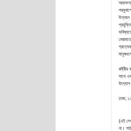
আয়সংস্থ
পরমুখাপে
উন্নয়ন 
প্রযুক্
ভবিষ্যতে
মেরামতে
প্রত্যে
মানুষগু
রাষ্ট্রী
সাথে এক
উদ্যোগ 
ঢাকা, ১
(এই লেখ
না। পাঠ