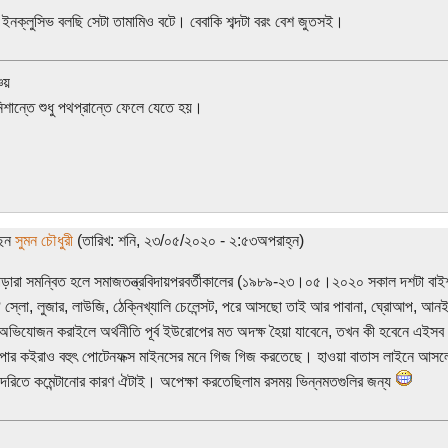
ে ইনক্লুসিভ বলছি সেটা তামামিও বটে। বেবাকি শব্দটা বরং বেশ জুতসই।
চয়
নিশান্তে শুধু পথপ্রান্তে ফেলে যেতে হয়।
ছেন
সুমন চৌধুরী
(তারিখ: শনি, ২৩/০৫/২০২০ - ২:৫৩অপরাহ্ন)
ড়ারা সমন্বিত হলে সমাজতন্ত্রবিদায়পরবর্তীকালের (১৯৮৯-২৩।০৫।২০২০ সকাল দশটা বাইশ)
 স্লো, লুজার, লাউজি, ঠেক্নিখ্যালি চেলেন্সট, পরে আসছো তাই আর পাবানা, ঘ্রোআপ, আন
অভিযোজন করাইলে অর্থনীতি পূর্ব ইউরোপের মত অদক্ষ হৈয়া যাবেনে, তখন কী হবেনে এইস
পার কইরাও বহুৎ পোটেনফক্স মাইনসের মনে গিজ গিজ করতেছে। হাওয়া বাতাস লাইনে আসলে
দেরিতে কমেন্টানোর কারণ ঐটাই। অপেক্ষা করতেছিলাম রসময় ভিন্নমতগুলির জন্য