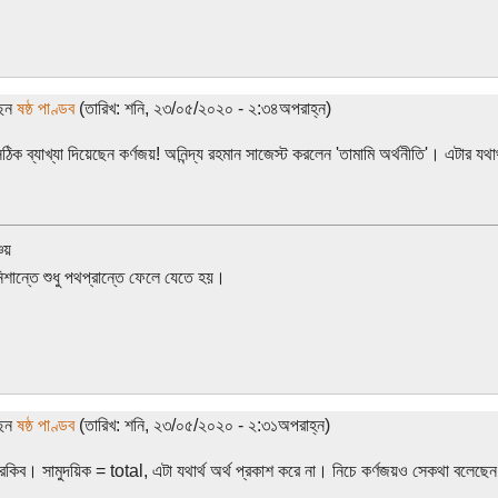
ছেন
ষষ্ঠ পাণ্ডব
(তারিখ: শনি, ২৩/০৫/২০২০ - ২:৩৪অপরাহ্ন)
িক ব্যাখ্যা দিয়েছেন কর্ণজয়! অনিন্দ্য রহমান সাজেস্ট করলেন 'তামামি অর্থনীতি'। এটার যথা
চয়
নিশান্তে শুধু পথপ্রান্তে ফেলে যেতে হয়।
ছেন
ষষ্ঠ পাণ্ডব
(তারিখ: শনি, ২৩/০৫/২০২০ - ২:৩১অপরাহ্ন)
 রকিব। সামুদয়িক = total, এটা যথার্থ অর্থ প্রকাশ করে না। নিচে কর্ণজয়ও সেকথা বলেছে