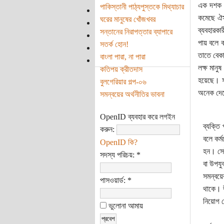
এক দশক আ
পাকিস্তানী পাঠ্যপুস্তকে মিথ্যাচার
কমেছে ঐস
ঘরের মানুষের খোঁজখবর
ব্যবহারকা
সন্তানের নিরাপত্তার ব্যাপারে
পায় বলে ক
সতর্ক হোন!
তাতে বেকা
বাংলা পারা, না পারা
লক্ষ মানু
কতিপয় ক্রীতদাস
হয়েছে। সর
বুলগেরিয়ার গল্প-০৬
অনেক দে
সমন্বয়ের অর্থনীতির ভাবনা
OpenID ব্যবহার করে লগইন
ব্যক্তি 
করুন:
বলে কর্
OpenID কি?
হন। সেই
সদস্য পরিচয়:
*
বা উপযু
সমন্বয়ে
পাসওয়ার্ড:
*
থাকে। উ
নিয়োগ দ
ভুলোনা আমায়