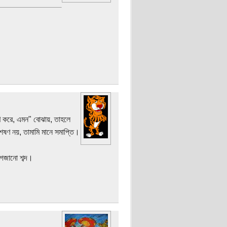
রণ করে, এমন" বোঝায়, তাহলে
েষণ নয়, তামামি মানে সমাপ্তি।
গজানো শব্দ।