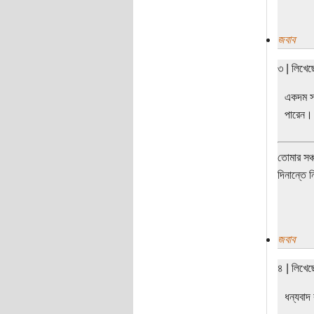
জবাব
৩ | লিখে
একদম সঠ
পারেন।
তোমার সঞ্
দিনান্তে 
জবাব
৪ | লিখে
ধন্যবাদ