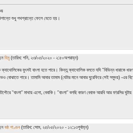
চয়
নিশান্তে শুধু পথপ্রান্তে ফেলে যেতে হয়।
ছেন
হিমু
(তারিখ: শনি, ২৩/০৫/২০২০ - ২:৫০অপরাহ্ন)
ক ক্যাথোলিকের যুৎসই বাংলা হতে পারে। কিন্তু ক্যাথোলিক বলতে যদি "বিভিন্ন ধারাকে ধা
িভও বোঝাতে পারে। তামামি আবার তামাম (যেটার মানে আবার ঘুরেফিরে সেই সমুদয়) -এর বিশ
পৌরে "বাংলা" মাথায় এলো, বেবাকি। "বাংলা" বলছি কারণ বেবাক আরবি আর ফারসির ঘুটায় 
ছেন
ষষ্ঠ পাণ্ডব
(তারিখ: সোম, ২৫/০৫/২০২০ - ১২:১৩পূর্বাহ্ন)