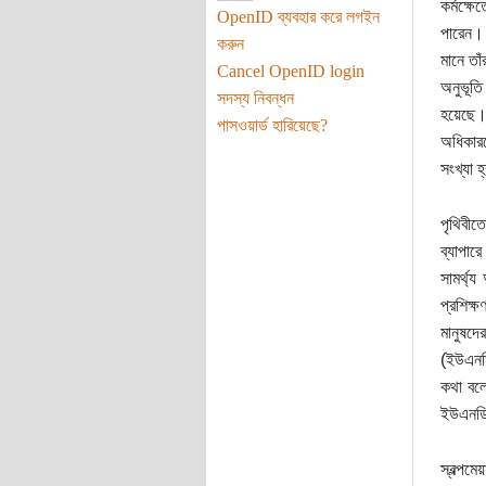
কর্মক্ষ
OpenID ব্যবহার করে লগইন
পারেন। 
করুন
মানে তা
Cancel OpenID login
অনুভূতি
সদস্য নিবন্ধন
হয়েছে। 
পাসওয়ার্ড হারিয়েছে?
অধিকারব
সংখ্যা 
পৃথিবীত
ব্যাপারে
সামর্থ্
প্রশিক্
মানুষদে
(ইউএনডি
কথা বলে
ইউএনডিপ
স্বল্পম