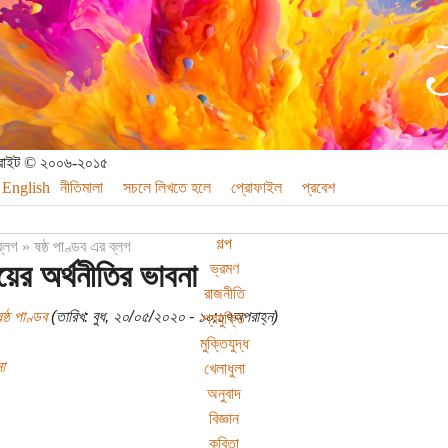
পিরাইট © ২০০৬-২০১৫
English
নীতিমালা
সচলে লিখতে হলে
প্রোফাইল
প্রবেশ
গল্প
ব্লগ
»
ষষ্ঠ পাণ্ডব এর ব্লগ
য়ের অর্থনীতির ভাবনা
ভ্রমণ
রাজনীতি
ষ্ঠ পাণ্ডব
(তারিখ: বুধ, ২০/০৫/২০২০ - ১০:১৭অপরাহ্ন)
প্রযুক্তি
মুক্তিযুদ্ধ
া
খেলাধুলা
অনুবাদ
বিজ্ঞান
কবিতা