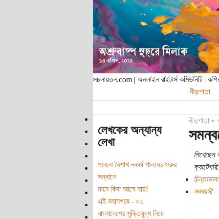
সচলায়তন.com | অনলাইন রাইটার্স কমিউনিটি | ক
নীড়পাতা
নীড়পাতা
»
লেখকের অন্যান্য
সমন্ব
লেখা
লিখেছেন
ষ
পহেলা বৈশাখ নববর্ষ পালনের শুরুর
ক্যাটেগরি:
সন্ধানে
চিন্তাভাবন
নামে কিবা আসে যায়!
সববয়সী
এই মহানগরে - ০২
বাংলাদেশের মুক্তিযুদ্ধ নিয়ে