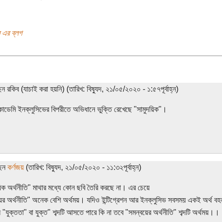
ব এর ব্লগ
েন রকিব (যাচাই করা হয়নি) (তারিখ: বিষ্যুদ, ২১/০৫/২০২০ - ১:৫৭পূর্বাহ্ন)
কাডেমি ইনক্লুসিভের বিপরীতে অভিধানে ভুক্তি রেখেছে "সামুদয়িক"।
ছেন
কর্ণজয়
(তারিখ: বিষ্যুদ, ২১/০৫/২০২০ - ১১:৩২পূর্বাহ্ন)
য়িক অর্থনীতি" মাথার মধ্যে কোন ছবি তৈরি করছে না। এর চেয়ে
ের অর্থনীতি" অনেক বেশি অর্থময়। যদিও ইন্টিগ্রেশন আর ইনক্লুসিভ সবসময় একই অর্থ ব
 "যুক্ততা" বা যুক্ত" শব্দটি আসতে পারে কি না তবে "সমন্বয়ের অর্থনীতি" শব্দটি অর্থময়।