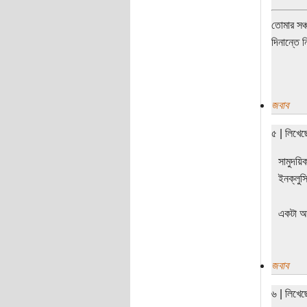
তোমার সঞ্
দিনান্তে 
জবাব
৫ | লিখে
সামুদয়ি
ইনক্লুস
একটা আট
জবাব
৬ | লিখে