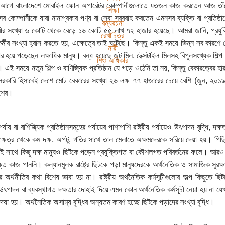
গে বাংলাদেশে মোবাইল ফোন অপারেটর কোম্পানীগুলোতে যতজন কাজ করতেন আজ তাঁদে
শিক্ষা
ব কোম্পানীকে যারা নানাপ্রকার পণ্য বা সেবা সরবরাহ করতেন এমনসব ব্যক্তি বা প্রত
রম্যরচনা
রীর সংখ্যা ৬ কোটি থেকে বেড়ে ১৬ কোটি ৫৫ লাখ ৭২ হাজার হয়েছে। আমরা জানি, প্রযুক
রেখাচিত্র
র্মীর সংখ্যা হ্রাস করতে হয়, এক্ষেত্রে তাই ঘটেছে। কিন্তু একই সময়ে ভিন্ন সব কারণে দেশ
নারী
র হয়ে পড়েছেন লক্ষাধিক মানুষ। বন্ধ হয়েছে জুট মিল, টেক্সটাইল মিলসহ বিপুলসংখ্যক শিল্প 
শিশু অধিকার
ষ। এই সময়ে নতুন শিল্প ও বাণিজ্যিক প্রতিষ্ঠান যে গড়ে ওঠেনি তা নয়, কিন্তু বেকারত্
কারি হিসাবেই দেশে মোট বেকারের সংখ্যা ২৬ লক্ষ ৭৭ হাজারের চেয়ে বেশি (জুন, ২০১৯)।
শের।
পর্যায় বা বাণিজ্যিক প্রতিষ্ঠানসমূহের পর্যায়ের পাশাপাশি রাষ্ট্রীয় পর্যায়েও উৎপাদন বৃদ্ধি, দক্
মক্ষেত্র থেকে কম দক্ষ, অপটু, গতির সাথে তাল মেলাতে অক্ষমদেরকে সরিয়ে দেয়া হয়। পিছ
 সাথে কিছু দক্ষ মানুষও ছিটকে পড়েন প্রযুক্তিগত বা কৌশলগত পরিবর্তনের ফলে। আরও
ক্ত কাজ পাননি। কল্যানমূলক রাষ্ট্রে ছিটকে পড়া মানুষদেরকে অর্থনৈতিক ও সামাজিক সুরক্ষ
র অর্থনীতির কথা বিশেষ ভাবা হয় না। রাষ্ট্রীয় অর্থনৈতিক কর্মসূচীগুলোর অল্প কিছুতে ছ
ৎপাদন বা ব্যবস্থাগত দক্ষতার দোহাই দিয়ে এমন কোন অর্থনৈতিক কর্মসূচী নেয়া হয় না য
েয়া হয়। অর্থনৈতিক অসাম্য বৃদ্ধির অন্যতম কারণ হচ্ছে ছিটকে পড়াদের সংখ্যা বৃদ্ধি।