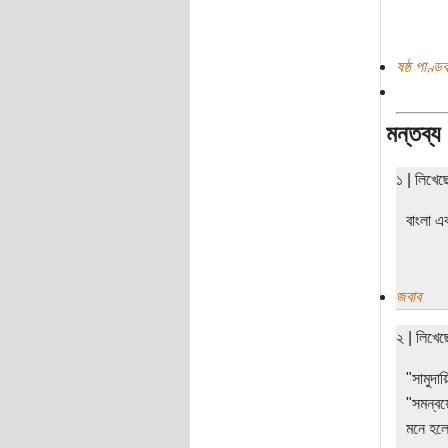
ষষ্ঠ পাণ্ড
মন্তব্য
১ | লিখেছ
বাংলা এ
জবাব
২ | লিখে
"সামুদা
"সমন্বয়
মনে হলে