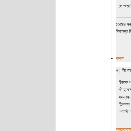
যে অর্থ
তোমার সঞ্
দিনান্তে 
জবাব
৭ | লিখে
ছিটকে প
কী হবে?
সমন্বয়-
তিনমাস 
পোস্টে 
অজ্ঞাতবাস