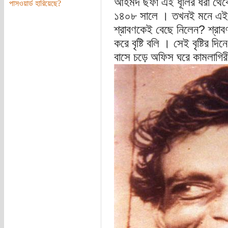
আহমদ ছফা এই ধূলির ধরা থেকে 
পাসওয়ার্ড হারিয়েছে?
১৪০৮ সালে । তখনই মনে এই প্
শ্রাবণকেই বেছে নিলেন? শ্রাবণ
করে বৃষ্টি বলি । সেই বৃষ্টির দ
বাসে চড়ে অফিস ঘরে কামলাগিরী