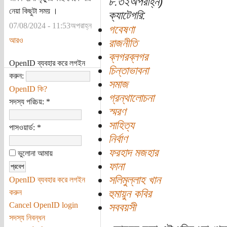
৮:৩২অপরাহ্ন)
নেয়া কিছুটা সময় ।
ক্যাটেগরি:
07/08/2024 - 11:53অপরাহ্ন
গবেষণা
আরও
রাজনীতি
ব্লগরব্লগর
OpenID ব্যবহার করে লগইন
চিন্তাভাবনা
করুন:
সমাজ
OpenID কি?
গ্রন্থালোচনা
সদস্য পরিচয়:
*
স্মরণ
সাহিত্য
পাসওয়ার্ড:
*
নির্বাণ
ফরহাদ মজহার
ভুলোনা আমায়
ফানা
সলিমুল্লাহ খান
OpenID ব্যবহার করে লগইন
হুমায়ুন কবির
করুন
Cancel OpenID login
সববয়সী
সদস্য নিবন্ধন