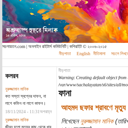
সচলায়তন.com | অনলাইন রাইটার্স কমিউনিটি | কপিরাইট © ২০০৬-২০১৫
নীড়পাতা
English
নীতিমালা
সচলে লিখত
নীড়পাতা
কলরব
Warning
:
Creating default object from
/var/www/sachalayatan/s6/sites/all/m
নুরুজ্জামান মানিক
ফানা
কত সস্তা স্বপ্নের দাফন, না
লাগে কফিন না লাগে কাফন।
আহমদ ছফার শ্রাবণে মৃত্যু 
18/11/2024 - 11:31অপরাহ্ন
নুরুজ্জামান মানিক
লিখেছেন
নুরুজ্জামান মানিক
(তারি
জীবন হলো মৃত্যুর কাছ থেকে ধার