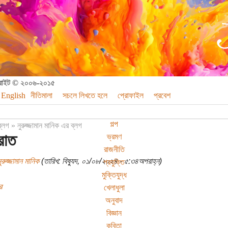
পিরাইট © ২০০৬-২০১৫
English
নীতিমালা
সচলে লিখতে হলে
প্রোফাইল
প্রবেশ
গল্প
ব্লগ
»
নুরুজ্জামান মানিক এর ব্লগ
 রাত
ভ্রমণ
রাজনীতি
ুরুজ্জামান মানিক
(তারিখ: বিষ্যুদ, ০১/০৮/২০২৪ - ৫:৩৪অপরাহ্ন)
প্রযুক্তি
মুক্তিযুদ্ধ
র
খেলাধুলা
অনুবাদ
বিজ্ঞান
কবিতা