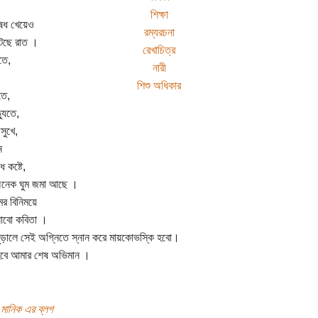
শিক্ষা
ষধ খেয়েও
রম্যরচনা
কাটছে রাত ।
রেখাচিত্র
তে,
নারী
শিশু অধিকার
তে,
্যুতে,
সুখে,
ে
ধ কষ্টে,
নেক ঘুম জমা আছে ।
র বিনিময়ে
াবো কবিতা ।
ুড়ালে সেই অগ্নিতে স্নান করে মায়কোভস্কি হবো।
 হবে আমার শেষ অভিমান ।
ন মানিক এর ব্লগ