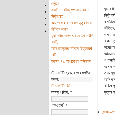
দ্বৈরথ
ঘুমের ঔ
একদিন সবকিছু গল্প হয়ে যায় ১
নির্ঘুম 
নির্ঘুম রাত
ক্লান্তি
আহমদ ছফার শ্রাবণে মৃত্যু নিয়ে
ভীতিতে,
বিচিত্র ভাবনা
এঞ্জাইটি
হ্যাঁ আমি কর্নেল তাহের এর কথাই
বাবার মৃত
বলছি
মায়ের অ
আল মাহমুদের কবিতার চিত্রকল্পে
অভিমান
নারী
ও নানাবি
রণাঙ্গন ৭১: অপারেশন পানিহাতা
আমার অ
OpenID ব্যবহার করে লগইন
এসব ঘুমে
করুন:
আমি বান
OpenID কি?
কবিতা প
সদস্য পরিচয়:
*
মৃত্যুই
পাসওয়ার্ড:
*
নুরুজ্জামা