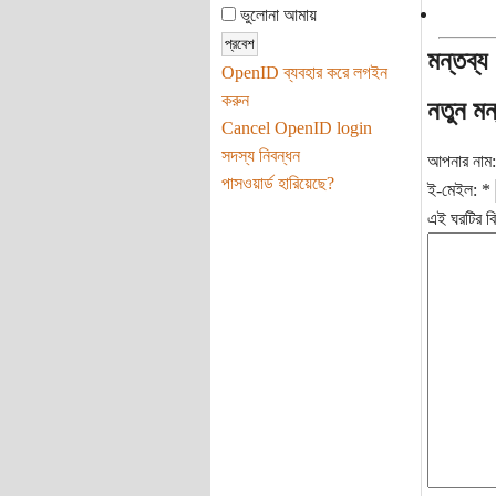
ভুলোনা আমায়
মন্তব্য
OpenID ব্যবহার করে লগইন
করুন
নতুন মন
Cancel OpenID login
সদস্য নিবন্ধন
আপনার নাম
পাসওয়ার্ড হারিয়েছে?
ই-মেইল:
*
এই ঘরটির বি