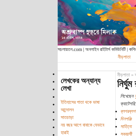
সচলায়তন.com | অনলাইন রাইটার্স কমিউনিটি | ক
নীড়পাতা
নীড়পাতা
»
লেখকের অন্যান্য
নির্ঘুম
লেখা
লিখেছেন
ন
ইতিহাসের পাতা থকে ভাষা
ক্যাটেগরি:
আন্দোলন
ব্লগরব্লগ
সাতচাড়া
দিনপঞ্জি
নয় বছর আগে বাবাকে যেভাবে
সাহিত্য
হারাই
সববয়সী