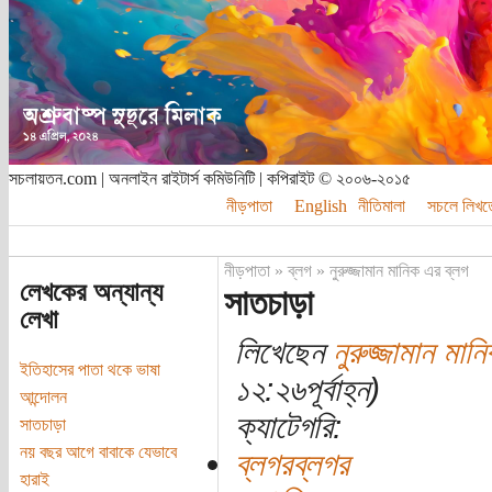
সচলায়তন.com | অনলাইন রাইটার্স কমিউনিটি | কপিরাইট © ২০০৬-২০১৫
নীড়পাতা
English
নীতিমালা
সচলে লিখত
নীড়পাতা
»
ব্লগ
»
নুরুজ্জামান মানিক এর ব্লগ
লেখকের অন্যান্য
সাতচাড়া
লেখা
লিখেছেন
নুরুজ্জামান মান
ইতিহাসের পাতা থকে ভাষা
১২:২৬পূর্বাহ্ন)
আন্দোলন
ক্যাটেগরি:
সাতচাড়া
নয় বছর আগে বাবাকে যেভাবে
ব্লগরব্লগর
হারাই