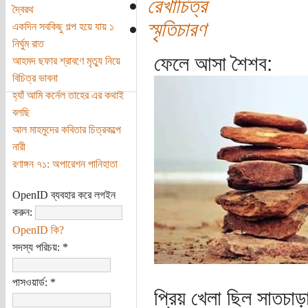
রেখাচিত্র
দ্বৈরথ
স্মৃতিচারণ
একদিন সবকিছু গল্প হয়ে যায় ১
নির্ঘুম রাত
ফেলে আসা শৈশব:
আহমদ ছফার শ্রাবণে মৃত্যু নিয়ে
বিচিত্র ভাবনা
হ্যাঁ আমি কর্নেল তাহের এর কথাই
বলছি
আল মাহমুদের কবিতার চিত্রকল্পে
নারী
রণাঙ্গন ৭১: অপারেশন পানিহাতা
OpenID ব্যবহার করে লগইন
করুন:
OpenID কি?
সদস্য পরিচয়:
*
পাসওয়ার্ড:
*
প্রিয় খেলা ছিল সাতচাড়