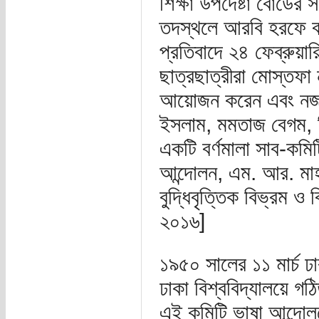
শিক্ষা উপদেষ্টা বোর্ডে
তদস্থলে আরবি হরফে বা
প্রতিবাদে ২৪ ফেব্রুয়ার
ছাত্রছাত্রীরা মোস্তফ
আয়োজন করেন এবং নজরুল
ইসলাম, মমতাজ বেগম, রি
একটি বর্ণমালা সাব-কমি
আন্দোলন, এম. আর. মাহব
বুদ্ধিবৃত্তিক বিভ্রম ও
২০১৬]
১৯৫০ সালের ১১ মার্চ ঢা
ঢাকা বিশ্ববিদ্যালয়ে গঠি
এই কমিটি ভাষা আন্দোলনে