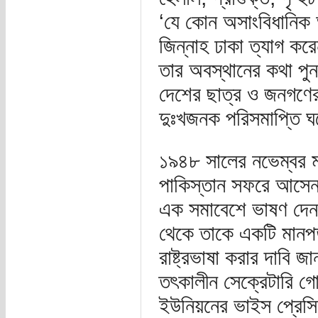
‘যে কোন অসাংবিধানিক আ
জিন্নাহ ঢাকা ত্যাগ করে
তার অবস্থানের কথা পু
দেশের ছাত্র ও জনগণের 
দুঃখজনক পরিসমাপ্তি ঘট
১৯৪৮ সালের নভেম্বর মাস
পাকিস্তান সফরে আসেন।
এক সমাবেশে ভাষণ দেন। 
থেকে তাকে একটি মানপত
রাষ্ট্রভাষা করার দাবি
তৎকালীন সেক্রেটারি 
ইউনিয়নের ভাইস প্রেসিড