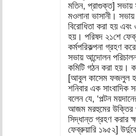
মতিন, প্রাগুক্ত] সভা
মওলানা ভাসানী। সভায় আ
বিরোধিতা করা হয় এবং ৩
হয়। পরিষদ ২১শে ফেব্র
কর্মপরিকল্পনা গ্রহণ ক
সভায় আন্দোলন পরিচালনার
কমিটি গঠন করা হয়। কম
[আবুল কাসেম ফজলুল হক,
শনিবার এক সাংবাদিক সম্মে
বলেন যে, ‘পল্টন ময়দান
আজম মরহুমের উক্তির পু
সিদ্ধান্ত গ্রহণ করার
ফেব্রুয়ারি ১৯৫২] উর্দু