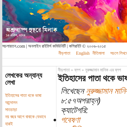
সচলায়তন.com | অনলাইন রাইটার্স কমিউনিটি | কপিরাইট © ২০০৬-২০১৫
নীড়পাতা
English
নীতিমালা
সচলে লিখত
নীড়পাতা
»
ব্লগ
»
নুরুজ্জামান মানিক এর ব্লগ
লেখকের অন্যান্য
ইতিহাসের পাতা থকে ভাষ
লেখা
লিখেছেন
নুরুজ্জামান মান
ইতিহাসের পাতা থকে ভাষা
৮:৫৭অপরাহ্ন)
আন্দোলন
ক্যাটেগরি:
সাতচাড়া
নয় বছর আগে বাবাকে যেভাবে
গবেষণা
হারাই