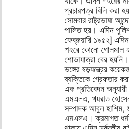
থাকে। এদিন শহরের নান
প্রচারপত্র বিলি করা হ
সোমবার রাষ্ট্রভাষা আন্দ
পালিত হয়। এদিন পুলি
ফেব্রুয়ারি ১৯৫২] এদিন
শহরে কোনো গোলমাল হ
শোভাযাত্রা বের হয়নি।
ভঙ্গের ষড়যন্ত্রের কয়
ব্যক্তিকে গ্রেফতার ক
এক প্রতিবেদন অনুযায়ী
এমএলএ, খয়রাত হোসেন 
সম্পাদক আবুল হাশিম, ম
এমএলএ। ক্রমাগত ধর্মঘ
থাকায় এদিন সর্বদলীয় রাষ