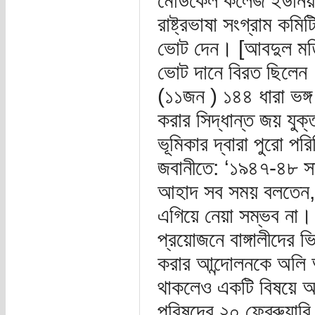
মেডিকেল কলেজ ইউনিয়ন
রাষ্ট্রভাষা সংগ্রাম ক
ভোট দেন। [আবদুল মতিন,
ভোট দানে বিরত ছিলেন
(১১জন ) ১৪৪ ধারা ভঙ্গ
করার সিদ্ধান্ত জয় যুক
ভূমিকার দ্বারা পুরো পর
জবানীতে: ‘১৯৪৭-৪৮ সা
আহাদ সব সময় বলতেন, ১
এগিয়ে নেয়া সম্ভব না। জ
প্রয়োজনে বাঙ্গালীদের ভিন
করার আন্দোলনকে অলি 
থাকলেও একটি বিষয়ে আমা
পরিষদের ২০ ফেব্রুয়ার