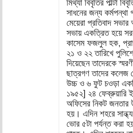
মিথ্যা বিবৃতির পাল্টা ব
সাধনের জন্য কর্মপন্থ
মেয়েরা প্রতিবাদ সভা
সভায় একত্রিত হয়ে সরকা
কাসেম ফজলুল হক, প্রাগু
২১ ও ২২ তারিখে পুলিশের
দিয়েছেন তাদেরকে স্মরণ
ছাত্রগণ তাদের কলেজ হো
উচ্চ ও ৬ ফুট চওড়া একট
১৯৫২] ২৪ ফেব্রুয়ারি
অফিসের নিকট জনতার উ
হয়। এদিন শহরে সান্ধ্
ভোর ৫টা পর্যন্ত করা হয়