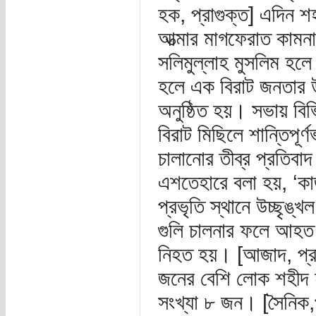
হক, প্রাগুক্ত] এদিন শ
আত্মার মাগফেরাত কামন
সলিমুল্লাহ মুসলিম হলে
হলে এক বিরাট জনতার
অনুষ্ঠিত হয়। সভায় বিভ
বিরাট মিছিলে শান্তিপূ
চালানোর তীব্র প্রতিবাদ
এশতেহারে বলা হয়, ‘কার্
প্রভৃতি স্থানে উচ্ছৃঙ্খ
গুলি চালনার ফলে আহত 
নিহত হয়। [আজাদ, প্র
জনের বেশি লোক শহীদ হয়
সংখ্যা ৮ জন। [সৈনিক,প