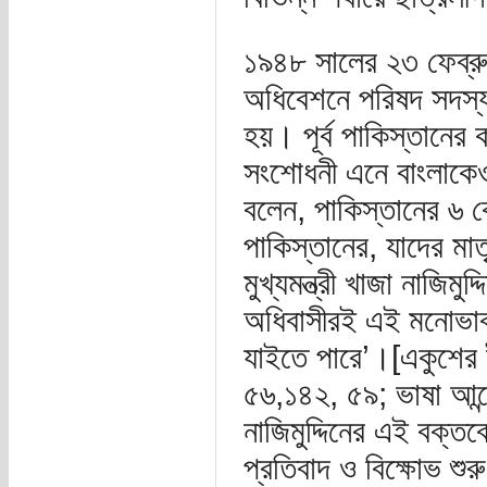
১৯৪৮ সালের ২৩ ফেব্রুয়
অধিবেশনে পরিষদ সদস্যদ
হয়। পূর্ব পাকিস্তানের 
সংশোধনী এনে বাংলাকেও
বলেন, পাকিস্তানের ৬ ক
পাকিস্তানের, যাদের মাত
মুখ্যমন্ত্রী খাজা নাজিম
অধিবাসীরই এই মনোভাব য
যাইতে পারে’।[একুশের
৫৬,১৪২, ৫৯; ভাষা আন্
নাজিমুদ্দিনের এই বক্তব্
প্রতিবাদ ও বিক্ষোভ শু