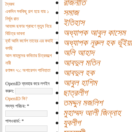
রাজনীতি
দ্বৈরথ
সমাজ
একদিন সবকিছু গল্প হয়ে যায় ১
নির্ঘুম রাত
ইতিহাস
আহমদ ছফার শ্রাবণে মৃত্যু নিয়ে
অধ্যাপক আবুল কাসেম
বিচিত্র ভাবনা
অধ্যাপক নূরুল হক ভূঁইয়া
হ্যাঁ আমি কর্নেল তাহের এর কথাই
বলছি
অলি আহাদ
আল মাহমুদের কবিতার চিত্রকল্পে
আবদুল মতিন
নারী
রণাঙ্গন ৭১: অপারেশন পানিহাতা
আবদুল হক
আবুল হাশিম
OpenID ব্যবহার করে লগইন
ছাত্রলীগ
করুন:
OpenID কি?
তমদ্দুন মজলিশ
সদস্য পরিচয়:
*
মুহাম্মদ আলী জিন্নাহ
যুবলীগ
পাসওয়ার্ড:
*