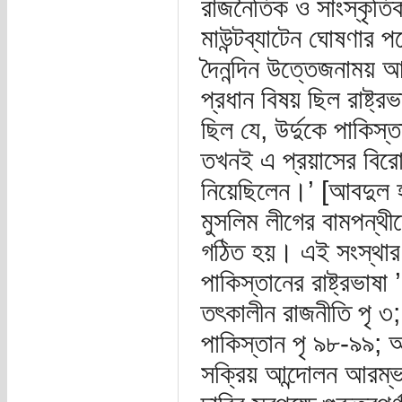
রাজনৈতিক ও সাংস্কৃতিক
মাউন্টব্যাটেন ঘোষণার 
দৈনন্দিন উত্তেজনাময়
প্রধান বিষয় ছিল রাষ্ট্
ছিল যে, উর্দুকে পাকিস্ত
তখনই এ প্রয়াসের বিরোধ
নিয়েছিলেন।’ [আবদুল হক
মুসলিম লীগের বামপন্থীদ
গঠিত হয়। এই সংস্থার ম
পাকিস্তানের রাষ্ট্রভাষা
তৎকালীন রাজনীতি পৃ ৩; 
পাকিস্তান পৃ ৯৮-৯৯; আব
সক্রিয় আন্দোলন আরম্ভ হ