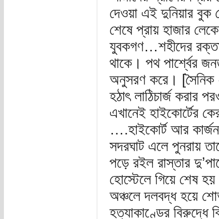
দেওয়া এই দুনিয়ার বুক
শেষে প্রায় হাজার লেকে
যুবকগণ…শহীদের রক্তা
থাকে। পথ পার্শ্বের জনতা
অনুসরণ করে। [সৈনিক ২
হঠাৎ লাঠিচার্জ করার প
এখানেই হাইকোর্টের কে
….হাইকোর্ট আর কার্জ
সদরঘাট এলে পুনরায় ত
পড়ে রইল রাস্তার দু’প
হোস্টেলে গিয়ে শেষ হয়
অঞ্চলে দলবদ্ধ হয়ে শোভ
হত্যাকাণ্ডের বিরুদ্ধে