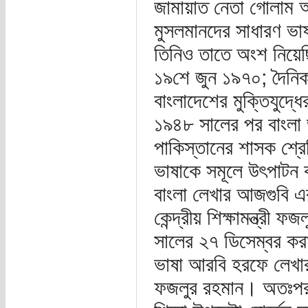
জামায়াত নেতা গোলাম আ
মুসলমানদের সাধারণ ভা
তিনিও তাতে অংশ নিয়েছ
১৯শে জুন ১৯৭০; দৈনিক
বাংলাদেশের মুক্তিযুদ্ধে
১৯৪৮ সালের পর বাংলা 
পাকিস্তানের শাসক শ্রেণ
ভাষাকে সমূলে উৎপাটন ক
বাংলা লেখার আজগুবি এ
কেন্দ্রীয় শিক্ষামন্ত্র
সালের ২৭ ডিসেম্বর করাচ
ভাষা আরবি হরফে লেখার 
ফজলুর রহমান। অতঃপর ১