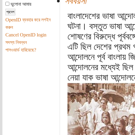
সববয়সী
ভুলোনা আমায়
বাংলাদেশের ভাষা আন্দো
OpenID ব্যবহার করে লগইন
ঘটনা। বস্তুত ভাষা আন্
করুন
শোষণের বিরুদ্ধে পূর্বব
Cancel OpenID login
সদস্য নিবন্ধন
এটি ছিল দেশের প্রথম গ
পাসওয়ার্ড হারিয়েছে?
আন্দোলনে পূর্ব বাংলায় 
আন্দোলনের মধ্যেই ছিল 
নেয়া যাক ভাষা আন্দোল