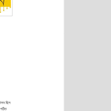
দোলন ছিল
সংগঠিত