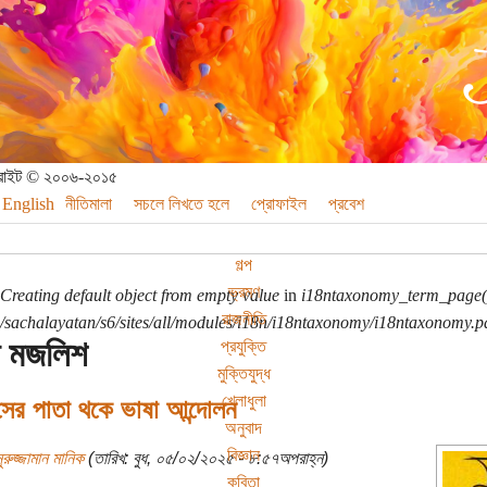
পিরাইট © ২০০৬-২০১৫
English
নীতিমালা
সচলে লিখতে হলে
প্রোফাইল
প্রবেশ
গল্প
ভ্রমণ
Creating default object from empty value
in
i18ntaxonomy_term_page(
রাজনীতি
sachalayatan/s6/sites/all/modules/i18n/i18ntaxonomy/i18ntaxonomy.p
ুন মজলিশ
প্রযুক্তি
মুক্তিযুদ্ধ
খেলাধুলা
সের পাতা থকে ভাষা আন্দোলন
অনুবাদ
বিজ্ঞান
ুরুজ্জামান মানিক
(তারিখ: বুধ, ০৫/০২/২০২৫ - ৮:৫৭অপরাহ্ন)
কবিতা