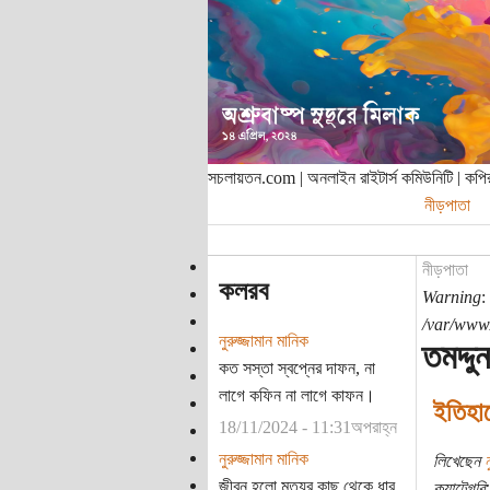
সচলায়তন.com | অনলাইন রাইটার্স কমিউনিটি | ক
নীড়পাতা
নীড়পাতা
কলরব
Warning
:
/var/www/
নুরুজ্জামান মানিক
তমদ্দ
কত সস্তা স্বপ্নের দাফন, না
লাগে কফিন না লাগে কাফন।
ইতিহা
18/11/2024 - 11:31অপরাহ্ন
নুরুজ্জামান মানিক
লিখেছেন
ন
জীবন হলো মৃত্যুর কাছ থেকে ধার
ক্যাটেগরি: