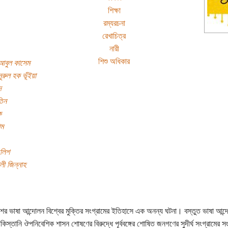
শিক্ষা
রম্যরচনা
রেখাচিত্র
নারী
শিশু অধিকার
আবুল কাসেম
ূরুল হক ভূঁইয়া
দ
িন
ক
িম
জলিশ
লী জিন্নাহ
শের ভাষা আন্দোলন বিশ্বের মুক্তির সংগ্রামের ইতিহাসে এক অনন্য ঘটনা। বস্তুত ভাষা আন্
াকিস্তানি ঔপনিবেশিক শাসন শোষণের বিরুদ্ধে পূর্ববঙ্গের শোষিত জনগণের সুদীর্ঘ সংগ্রামের 