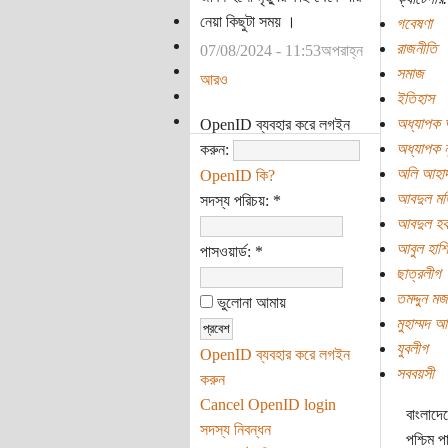
নেয়া কিছুটা সময় ।
গবেষণা
রাজনীতি
07/08/2024 - 11:53অপরাহ্ন
সমাজ
আরও
ইতিহাস
অধ্যাপক 
OpenID ব্যবহার করে লগইন
অধ্যাপক ন
করুন:
অলি আহা
OpenID কি?
আবদুল মত
সদস্য পরিচয়:
*
আবদুল হ
আবুল হাশ
পাসওয়ার্ড:
*
ছাত্রলীগ
তমদ্দুন ম
ভুলোনা আমায়
মুহাম্মদ আ
যুবলীগ
OpenID ব্যবহার করে লগইন
সববয়সী
করুন
Cancel OpenID login
বাংলাদে
সদস্য নিবন্ধন
পশ্চিম প