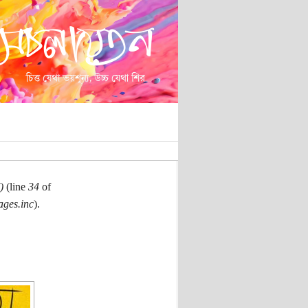
)
(line
34
of
ages.inc
).