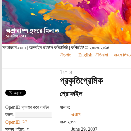
সচলায়তন.com | অনলাইন রাইটার্স কমিউনিটি | কপিরাইট © ২০০৬-২০১৫
নীড়পাতা
English
নীতিমালা
সচলে লিখত
নীড়পাতা
প্রকৃতিপ্রেমিক
প্রোফাইল
OpenID ব্যবহার করে লগইন
সচলগ:
করুন:
এখানে
সচল হলেন:
OpenID কি?
June 29, 2007
সদস্য পরিচয়:
*