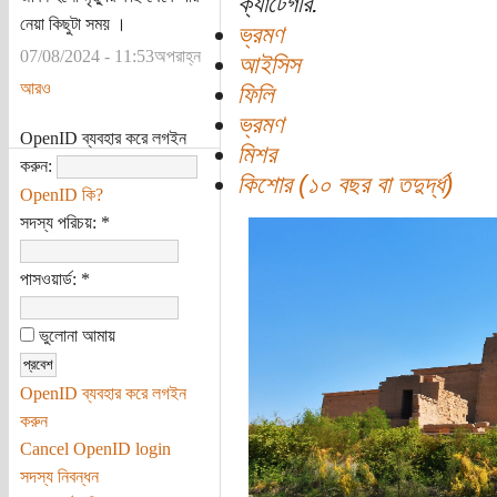
ক্যাটেগরি:
নেয়া কিছুটা সময় ।
ভ্রমণ
07/08/2024 - 11:53অপরাহ্ন
আইসিস
আরও
ফিলি
ভ্রমণ
OpenID ব্যবহার করে লগইন
মিশর
করুন:
কিশোর (১০ বছর বা তদুর্দ্ধ)
OpenID কি?
সদস্য পরিচয়:
*
পাসওয়ার্ড:
*
ভুলোনা আমায়
OpenID ব্যবহার করে লগইন
করুন
Cancel OpenID login
সদস্য নিবন্ধন