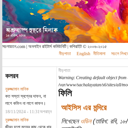
সচলায়তন.com | অনলাইন রাইটার্স কমিউনিটি | কপিরাইট © ২০০৬-২০১৫
নীড়পাতা
English
নীতিমালা
সচলে লিখত
নীড়পাতা
কলরব
Warning
:
Creating default object from
/var/www/sachalayatan/s6/sites/all/m
নুরুজ্জামান মানিক
ফিলি
কত সস্তা স্বপ্নের দাফন, না
লাগে কফিন না লাগে কাফন।
আইসিস এর মন্দিরে
18/11/2024 - 11:31অপরাহ্ন
নুরুজ্জামান মানিক
লিখেছেন
ওডিন
(তারিখ: রবি, ১
জীবন হলো মৃত্যুর কাছ থেকে ধার