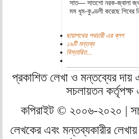
সাত— সাতশো নরক-জ্বালা জ্ব
মম ধূম-কুণ্ডলী করেছে শিবের 
ছায়াপথের পথচারী এর ব্লগ
১৯টি মন্তব্য
বিস্তারিত...
প্রকাশিত লেখা ও মন্তব্যের দায় 
সচলায়তন কর্তৃপক্
কপিরাইট © ২০০৬-২০২০ | সচ
লেখকের এবং মন্তব্যকারীর লেখায়