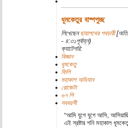
ধূমকেতুর বাষ্পপুচ্ছ
লিখেছেন
ছায়াপথের পথচারী
[অতিথ
- ৪:৩১পূর্বাহ্ন)
ক্যাটেগরি:
বিজ্ঞান
ধূমকেতু
ফিলি
মহাকাশ অভিযান
রোজেটা
৬৭ পি
সববয়সী
“আমি যুগে যুগে আসি, আসিয়াছি
এই স্রষ্টার শনি মহাকাল ধূমকেত