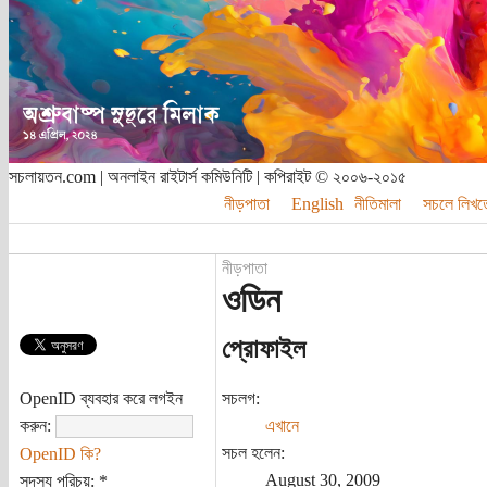
সচলায়তন.com | অনলাইন রাইটার্স কমিউনিটি | কপিরাইট © ২০০৬-২০১৫
নীড়পাতা
English
নীতিমালা
সচলে লিখত
নীড়পাতা
ওডিন
প্রোফাইল
OpenID ব্যবহার করে লগইন
সচলগ:
করুন:
এখানে
সচল হলেন:
OpenID কি?
August 30, 2009
সদস্য পরিচয়:
*